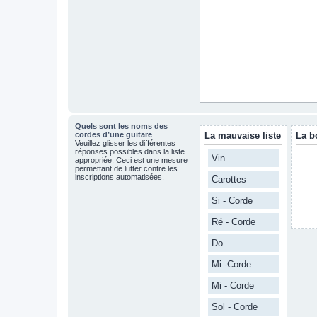
Quels sont les noms des
cordes d’une guitare
La mauvaise liste
La b
Veuillez glisser les différentes
réponses possibles dans la liste
Vin
appropriée. Ceci est une mesure
permettant de lutter contre les
inscriptions automatisées.
Carottes
Si - Corde
Ré - Corde
Do
Mi -Corde
Mi - Corde
Sol - Corde