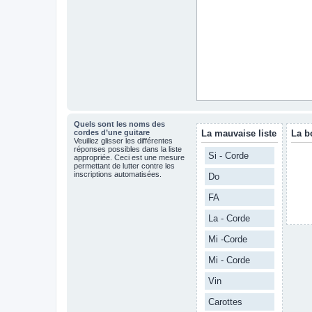
Quels sont les noms des
cordes d’une guitare
La mauvaise liste
La b
Veuillez glisser les différentes
réponses possibles dans la liste
Si - Corde
appropriée. Ceci est une mesure
permettant de lutter contre les
inscriptions automatisées.
Do
FA
La - Corde
Mi -Corde
Mi - Corde
Vin
Carottes