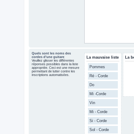
Quels sont les noms des
cordes d’une guitare
La mauvaise liste
La b
Veuillez glisser les différentes
réponses possibles dans la liste
Pommes
appropriée. Ceci est une mesure
permettant de lutter contre les
inscriptions automatisées.
Ré - Corde
Do
Mi -Corde
Vin
Mi - Corde
Si - Corde
Sol - Corde