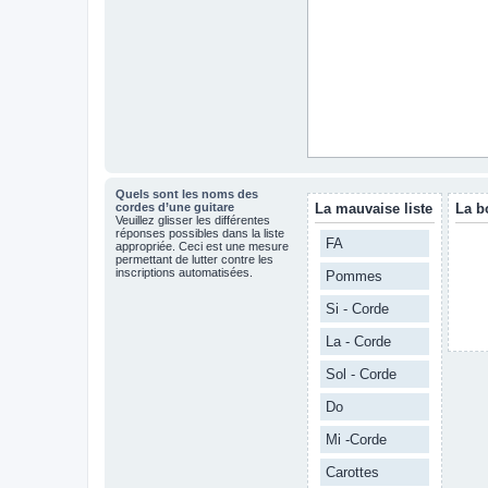
Quels sont les noms des
cordes d’une guitare
La mauvaise liste
La b
Veuillez glisser les différentes
réponses possibles dans la liste
FA
appropriée. Ceci est une mesure
permettant de lutter contre les
inscriptions automatisées.
Pommes
Si - Corde
La - Corde
Sol - Corde
Do
Mi -Corde
Carottes