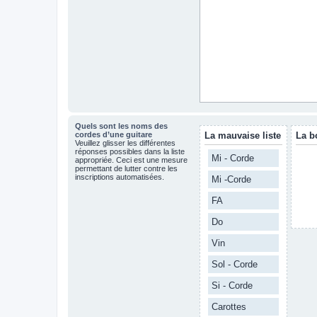
Quels sont les noms des
cordes d’une guitare
La mauvaise liste
La b
Veuillez glisser les différentes
réponses possibles dans la liste
Mi - Corde
appropriée. Ceci est une mesure
permettant de lutter contre les
inscriptions automatisées.
Mi -Corde
FA
Do
Vin
Sol - Corde
Si - Corde
Carottes