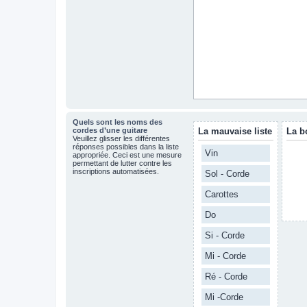
Quels sont les noms des
cordes d’une guitare
La mauvaise liste
La b
Veuillez glisser les différentes
réponses possibles dans la liste
Vin
appropriée. Ceci est une mesure
permettant de lutter contre les
inscriptions automatisées.
Sol - Corde
Carottes
Do
Si - Corde
Mi - Corde
Ré - Corde
Mi -Corde