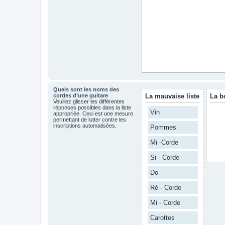
Quels sont les noms des
cordes d’une guitare
La mauvaise liste
La b
Veuillez glisser les différentes
réponses possibles dans la liste
Vin
appropriée. Ceci est une mesure
permettant de lutter contre les
inscriptions automatisées.
Pommes
Mi -Corde
Si - Corde
Do
Ré - Corde
Mi - Corde
Carottes