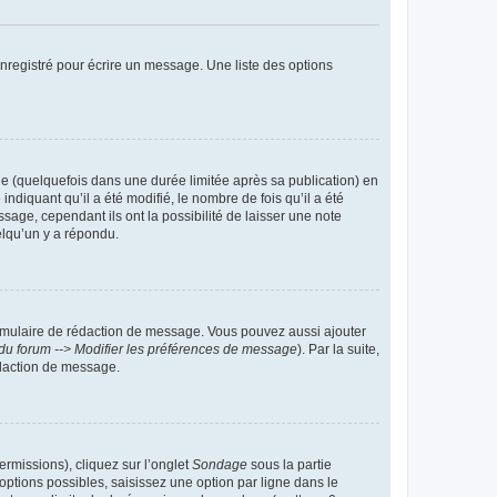
nregistré pour écrire un message. Une liste des options
 (quelquefois dans une durée limitée après sa publication) en
iquant qu’il a été modifié, le nombre de fois qu’il a été
sage, cependant ils ont la possibilité de laisser une note
elqu’un y a répondu.
rmulaire de rédaction de message. Vous pouvez aussi ajouter
du forum --> Modifier les préférences de message
). Par la suite,
daction de message.
ermissions), cliquez sur l’onglet
Sondage
sous la partie
ptions possibles, saisissez une option par ligne dans le