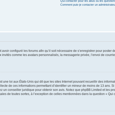
Qui contacter pour les abus ou les questio
Comment puis-je contacter un administrateu
t avoir configuré les forums afin qu’il soit nécessaire de s’enregistrer pour poster
x invités comme les avatars personnalisés, la messagerie privée, l’envoi de courri
t une loi aux États-Unis qui dit que les sites Internet pouvant recueillir des infor
ollecte de ces informations permettant d’identifier un mineur de moins de 13 ans. S
tez un conseiller juridique pour obtenir son avis. Notez que phpBB Limited et les pr
gales de toutes sortes, à l’exception de celles mentionnées dans la question « Qui