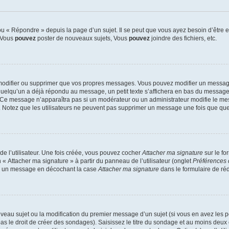
 « Répondre » depuis la page d’un sujet. Il se peut que vous ayez besoin d’être e
: Vous
pouvez
poster de nouveaux sujets, Vous
pouvez
joindre des fichiers, etc.
modifier ou supprimer que vos propres messages. Vous pouvez modifier un message
lqu’un a déjà répondu au message, un petit texte s’affichera en bas du message ind
n. Ce message n’apparaîtra pas si un modérateur ou un administrateur modifie le mes
ive. Notez que les utilisateurs ne peuvent pas supprimer un message une fois que qu
e l’utilisateur. Une fois créée, vous pouvez cocher
Attacher ma signature
sur le fo
 « Attacher ma signature » à partir du panneau de l’utilisateur (onglet
Préférences 
 à un message en décochant la case
Attacher ma signature
dans le formulaire de ré
ouveau sujet ou la modification du premier message d’un sujet (si vous en avez les p
 le droit de créer des sondages). Saisissez le titre du sondage et au moins deux o