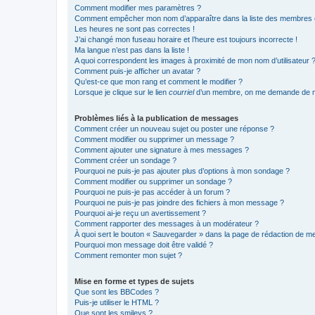
Comment modifier mes paramètres ?
Comment empêcher mon nom d’apparaître dans la liste des membres
Les heures ne sont pas correctes !
J’ai changé mon fuseau horaire et l’heure est toujours incorrecte !
Ma langue n’est pas dans la liste !
A quoi correspondent les images à proximité de mon nom d’utilisateur 
Comment puis-je afficher un avatar ?
Qu’est-ce que mon rang et comment le modifier ?
Lorsque je clique sur le lien
courriel
d’un membre, on me demande de m
Problèmes liés à la publication de messages
Comment créer un nouveau sujet ou poster une réponse ?
Comment modifier ou supprimer un message ?
Comment ajouter une signature à mes messages ?
Comment créer un sondage ?
Pourquoi ne puis-je pas ajouter plus d’options à mon sondage ?
Comment modifier ou supprimer un sondage ?
Pourquoi ne puis-je pas accéder à un forum ?
Pourquoi ne puis-je pas joindre des fichiers à mon message ?
Pourquoi ai-je reçu un avertissement ?
Comment rapporter des messages à un modérateur ?
À quoi sert le bouton « Sauvegarder » dans la page de rédaction de 
Pourquoi mon message doit être validé ?
Comment remonter mon sujet ?
Mise en forme et types de sujets
Que sont les BBCodes ?
Puis-je utiliser le HTML ?
Que sont les smileys ?