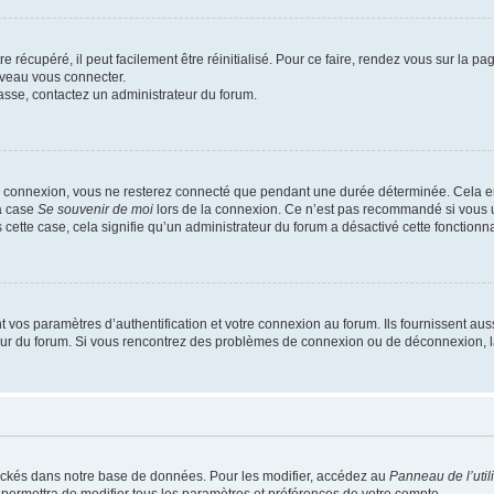
 récupéré, il peut facilement être réinitialisé. Pour ce faire, rendez vous sur la p
uveau vous connecter.
passe, contactez un administrateur du forum.
e connexion, vous ne resterez connecté que pendant une durée déterminée. Cela em
la case
Se souvenir de moi
lors de la connexion. Ce n’est pas recommandé si vous u
s cette case, cela signifie qu’un administrateur du forum a désactivé cette fonctionna
os paramètres d’authentification et votre connexion au forum. Ils fournissent aussi
teur du forum. Si vous rencontrez des problèmes de connexion ou de déconnexion, l
ockés dans notre base de données. Pour les modifier, accédez au
Panneau de l’util