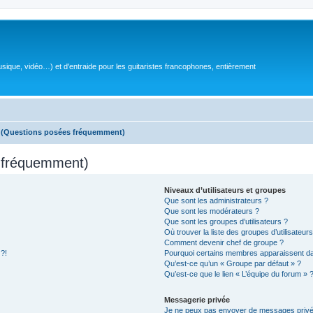
sique, vidéo…) et d'entraide pour les guitaristes francophones, entièrement
s (Questions posées fréquemment)
s fréquemment)
Niveaux d’utilisateurs et groupes
Que sont les administrateurs ?
Que sont les modérateurs ?
Que sont les groupes d’utilisateurs ?
Où trouver la liste des groupes d’utilisateur
Comment devenir chef de groupe ?
 ?!
Pourquoi certains membres apparaissent dan
Qu’est-ce qu’un « Groupe par défaut » ?
Qu’est-ce que le lien « L’équipe du forum » 
Messagerie privée
Je ne peux pas envoyer de messages privé