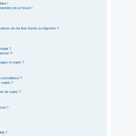
bles !
n membre de ce forum !
ateurs de ma liste d’amis ou d’ignorés ?
sultat ?
anche ?!
ages et sujets ?
a surveillance ?
 sujets ?
es de sujets ?
orum ?
ible ?