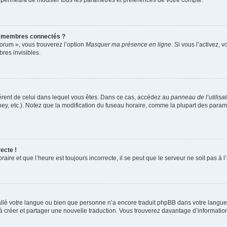
 permettra de modifier tous les paramètres et préférences de votre compte.
s membres connectés ?
forum », vous trouverez l’option
Masquer ma présence en ligne
. Si vous l’activez, 
es invisibles.
ifférent de celui dans lequel vous êtes. Dans ce cas, accédez au
panneau de l’utilisa
ney, etc.). Notez que la modification du fuseau horaire, comme la plupart des para
ecte !
aire et que l’heure est toujours incorrecte, il se peut que le serveur ne soit pas à
nstallé votre langue ou bien que personne n’a encore traduit phpBB dans votre lang
s à créer et partager une nouvelle traduction. Vous trouverez davantage d’information