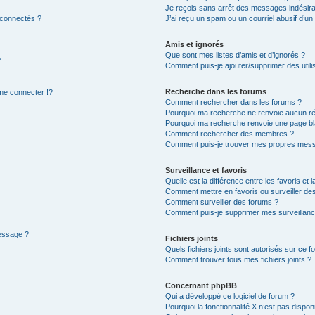
Je reçois sans arrêt des messages indésira
 connectés ?
J’ai reçu un spam ou un courriel abusif d’u
Amis et ignorés
Que sont mes listes d’amis et d’ignorés ?
?
Comment puis-je ajouter/supprimer des utilis
Recherche dans les forums
e connecter !?
Comment rechercher dans les forums ?
Pourquoi ma recherche ne renvoie aucun ré
Pourquoi ma recherche renvoie une page bl
Comment rechercher des membres ?
Comment puis-je trouver mes propres mess
Surveillance et favoris
Quelle est la différence entre les favoris et l
Comment mettre en favoris ou surveiller des
Comment surveiller des forums ?
Comment puis-je supprimer mes surveillanc
message ?
Fichiers joints
Quels fichiers joints sont autorisés sur ce f
Comment trouver tous mes fichiers joints ?
Concernant phpBB
Qui a développé ce logiciel de forum ?
Pourquoi la fonctionnalité X n’est pas dispon