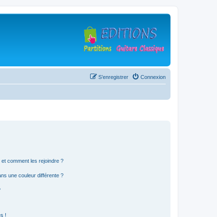
S’enregistrer
Connexion
s et comment les rejoindre ?
s une couleur différente ?
?
s !