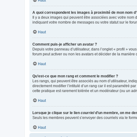
Haut
A quoi correspondent les images à proximité de mon nom d’u
Il y a deux images qui peuvent être associées avec votre nom d’
indiquant votre nombre de messages ou votre statut sur le fo
Haut
Comment puis-je afficher un avatar ?
Depuis votre panneau d’utilisateur, dans l’onglet « profil » vou
forum peut activer ou non les avatars et décider de la manière d
Haut
Qu’est-ce que mon rang et comment le modifier ?
Les rangs, qui peuvent être associés au nom d’utilisateur, ind
directement modifier l’intitulé d’un rang car il est paramétré p
cette pratique est rarement tolérée et un modérateur (ou un ad
Haut
Lorsque je clique sur le lien
courriel
d’un membre, on me de
Seuls les membres peuvent s’envoyer des courriels via le formulai
Haut