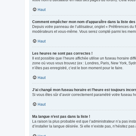
votre nom d’utilisateur en haut des pages du forum). Cela vous
Haut
Comment empêcher mon nom d’apparaître dans la liste de
Depuis votre panneau de l’utilisateur, onglet « Préférences du 
modérateurs et vous-même. Vous serez compté parmi les membr
Haut
Les heures ne sont pas correctes !
Il est possible que l’heure affichée utilise un fuseau horaire d
zone où vous vous trouvez (ex : Londres, Paris, New York, Syd
n’êtes pas enregistré, c’est le bon moment pour le faire.
Haut
J’ai changé mon fuseau horaire et l’heure est toujours incorr
Si vous êtes sûr d’avoir correctement paramétré votre fuseau hor
Haut
Ma langue n’est pas dans la liste !
La raison la plus probable est que l’administrateur n’a pas i
d’installer la langue désirée. Si elle n’existe pas, n’hésitez pa