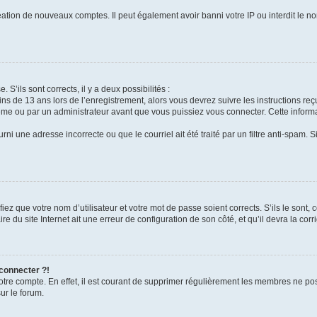
réation de nouveaux comptes. Il peut également avoir banni votre IP ou interdit le no
 S’ils sont corrects, il y a deux possibilités :
ins de 13 ans lors de l’enregistrement, alors vous devrez suivre les instructions r
me ou par un administrateur avant que vous puissiez vous connecter. Cette informat
rni une adresse incorrecte ou que le courriel ait été traité par un filtre anti-spam. S
iez que votre nom d’utilisateur et votre mot de passe soient corrects. S’ils le sont,
e du site Internet ait une erreur de configuration de son côté, et qu’il devra la corri
 connecter ?!
votre compte. En effet, il est courant de supprimer régulièrement les membres ne pos
ur le forum.