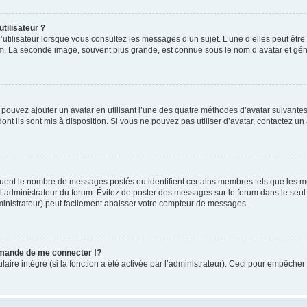
tilisateur ?
utilisateur lorsque vous consultez les messages d’un sujet. L’une d’elles peut êtr
rum. La seconde image, souvent plus grande, est connue sous le nom d’avatar et 
s pouvez ajouter un avatar en utilisant l’une des quatre méthodes d’avatar suivantes 
ont ils sont mis à disposition. Si vous ne pouvez pas utiliser d’avatar, contactez un
iquent le nombre de messages postés ou identifient certains membres tels que les 
ar l’administrateur du forum. Évitez de poster des messages sur le forum dans le seu
ministrateur) peut facilement abaisser votre compteur de messages.
mande de me connecter !?
re intégré (si la fonction a été activée par l’administrateur). Ceci pour empêcher l’u