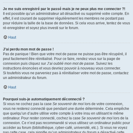
Je me suis enregistré par le passé mais je ne peux plus me connecter ?!
Il est possible qu’un administrateur ait désactivé ou supprimé votre compte. En
effet, il est courant de supprimer régulièrement les membres ne postant pas
pour réduire la taille de la base de données. Si cela vous arrive, tentez de vous
ré-enregistrer et soyez plus investi sur le forum.
Haut
J’ai perdu mon mot de passe !
Pas de panique ! Bien que votre mot de passe ne puisse pas être récupéré, il
peut facilement être réinitialisé. Pour ce faire, rendez vous sur la page de
connexion puis cliquez sur
J’ai oublié mon mot de passe
. Suivez les
instructions énoncées et vous devriez pouvoir à nouveau vous connecter.
Si toutefois vous ne parveniez pas à réinitialiser votre mot de passe, contactez
un administrateur du forum.
Haut
Pourquoi suis-je automatiquement déconnecté ?
Si vous ne cochez pas la case
Se souvenir de moi
lors de votre connexion,
vous ne resterez connecté que pendant une durée déterminée. Cela empêche
que quelqu’un d’autre utilise votre compte à votre insu en utilisant le même
ordinateur. Pour rester connecté, cochez la case
Se souvenir de moi
lors de la
connexion. Ce n’est pas recommandé si vous utilisez un ordinateur public pour
accéder au forum (bibliothèque, cyber-café, université, etc.). Si vous ne voyez
pas cette case, cela signifie qu’un administrateur du forum a désactivé cette