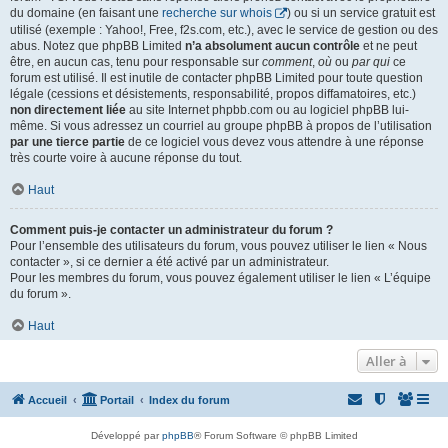
du domaine (en faisant une
recherche sur whois
) ou si un service gratuit est
utilisé (exemple : Yahoo!, Free, f2s.com, etc.), avec le service de gestion ou des
abus. Notez que phpBB Limited
n’a absolument aucun contrôle
et ne peut
être, en aucun cas, tenu pour responsable sur
comment
,
où
ou
par qui
ce
forum est utilisé. Il est inutile de contacter phpBB Limited pour toute question
légale (cessions et désistements, responsabilité, propos diffamatoires, etc.)
non directement liée
au site Internet phpbb.com ou au logiciel phpBB lui-
même. Si vous adressez un courriel au groupe phpBB à propos de l’utilisation
par une tierce partie
de ce logiciel vous devez vous attendre à une réponse
très courte voire à aucune réponse du tout.
Haut
Comment puis-je contacter un administrateur du forum ?
Pour l’ensemble des utilisateurs du forum, vous pouvez utiliser le lien « Nous
contacter », si ce dernier a été activé par un administrateur.
Pour les membres du forum, vous pouvez également utiliser le lien « L’équipe
du forum ».
Haut
Aller à
Accueil
Portail
Index du forum
Développé par
phpBB
® Forum Software © phpBB Limited