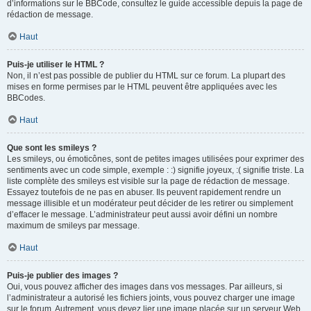
d’informations sur le BBCode, consultez le guide accessible depuis la page de
rédaction de message.
Haut
Puis-je utiliser le HTML ?
Non, il n’est pas possible de publier du HTML sur ce forum. La plupart des
mises en forme permises par le HTML peuvent être appliquées avec les
BBCodes.
Haut
Que sont les smileys ?
Les smileys, ou émoticônes, sont de petites images utilisées pour exprimer des
sentiments avec un code simple, exemple : :) signifie joyeux, :( signifie triste. La
liste complète des smileys est visible sur la page de rédaction de message.
Essayez toutefois de ne pas en abuser. Ils peuvent rapidement rendre un
message illisible et un modérateur peut décider de les retirer ou simplement
d’effacer le message. L’administrateur peut aussi avoir défini un nombre
maximum de smileys par message.
Haut
Puis-je publier des images ?
Oui, vous pouvez afficher des images dans vos messages. Par ailleurs, si
l’administrateur a autorisé les fichiers joints, vous pouvez charger une image
sur le forum. Autrement, vous devez lier une image placée sur un serveur Web