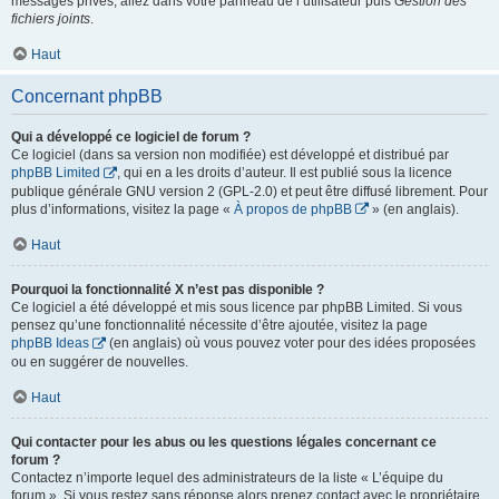
messages privés, allez dans votre panneau de l’utilisateur puis
Gestion des
fichiers joints
.
Haut
Concernant phpBB
Qui a développé ce logiciel de forum ?
Ce logiciel (dans sa version non modifiée) est développé et distribué par
phpBB Limited
, qui en a les droits d’auteur. Il est publié sous la licence
publique générale GNU version 2 (GPL-2.0) et peut être diffusé librement. Pour
plus d’informations, visitez la page «
À propos de phpBB
» (en anglais).
Haut
Pourquoi la fonctionnalité X n’est pas disponible ?
Ce logiciel a été développé et mis sous licence par phpBB Limited. Si vous
pensez qu’une fonctionnalité nécessite d’être ajoutée, visitez la page
phpBB Ideas
(en anglais) où vous pouvez voter pour des idées proposées
ou en suggérer de nouvelles.
Haut
Qui contacter pour les abus ou les questions légales concernant ce
forum ?
Contactez n’importe lequel des administrateurs de la liste « L’équipe du
forum ». Si vous restez sans réponse alors prenez contact avec le propriétaire