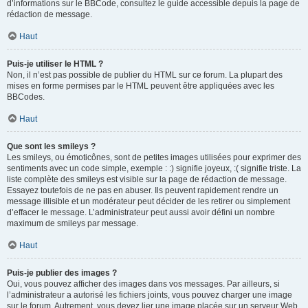
d’informations sur le BBCode, consultez le guide accessible depuis la page de
rédaction de message.
Haut
Puis-je utiliser le HTML ?
Non, il n’est pas possible de publier du HTML sur ce forum. La plupart des
mises en forme permises par le HTML peuvent être appliquées avec les
BBCodes.
Haut
Que sont les smileys ?
Les smileys, ou émoticônes, sont de petites images utilisées pour exprimer des
sentiments avec un code simple, exemple : :) signifie joyeux, :( signifie triste. La
liste complète des smileys est visible sur la page de rédaction de message.
Essayez toutefois de ne pas en abuser. Ils peuvent rapidement rendre un
message illisible et un modérateur peut décider de les retirer ou simplement
d’effacer le message. L’administrateur peut aussi avoir défini un nombre
maximum de smileys par message.
Haut
Puis-je publier des images ?
Oui, vous pouvez afficher des images dans vos messages. Par ailleurs, si
l’administrateur a autorisé les fichiers joints, vous pouvez charger une image
sur le forum. Autrement, vous devez lier une image placée sur un serveur Web