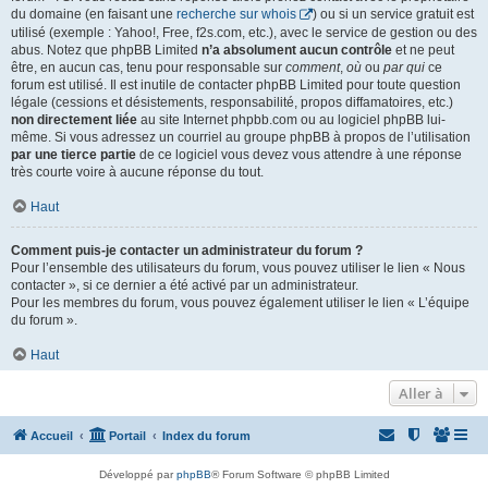
du domaine (en faisant une
recherche sur whois
) ou si un service gratuit est
utilisé (exemple : Yahoo!, Free, f2s.com, etc.), avec le service de gestion ou des
abus. Notez que phpBB Limited
n’a absolument aucun contrôle
et ne peut
être, en aucun cas, tenu pour responsable sur
comment
,
où
ou
par qui
ce
forum est utilisé. Il est inutile de contacter phpBB Limited pour toute question
légale (cessions et désistements, responsabilité, propos diffamatoires, etc.)
non directement liée
au site Internet phpbb.com ou au logiciel phpBB lui-
même. Si vous adressez un courriel au groupe phpBB à propos de l’utilisation
par une tierce partie
de ce logiciel vous devez vous attendre à une réponse
très courte voire à aucune réponse du tout.
Haut
Comment puis-je contacter un administrateur du forum ?
Pour l’ensemble des utilisateurs du forum, vous pouvez utiliser le lien « Nous
contacter », si ce dernier a été activé par un administrateur.
Pour les membres du forum, vous pouvez également utiliser le lien « L’équipe
du forum ».
Haut
Aller à
Accueil
Portail
Index du forum
Développé par
phpBB
® Forum Software © phpBB Limited