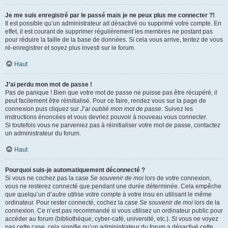
Je me suis enregistré par le passé mais je ne peux plus me connecter ?!
Il est possible qu’un administrateur ait désactivé ou supprimé votre compte. En
effet, il est courant de supprimer régulièrement les membres ne postant pas
pour réduire la taille de la base de données. Si cela vous arrive, tentez de vous
ré-enregistrer et soyez plus investi sur le forum.
Haut
J’ai perdu mon mot de passe !
Pas de panique ! Bien que votre mot de passe ne puisse pas être récupéré, il
peut facilement être réinitialisé. Pour ce faire, rendez vous sur la page de
connexion puis cliquez sur
J’ai oublié mon mot de passe
. Suivez les
instructions énoncées et vous devriez pouvoir à nouveau vous connecter.
Si toutefois vous ne parveniez pas à réinitialiser votre mot de passe, contactez
un administrateur du forum.
Haut
Pourquoi suis-je automatiquement déconnecté ?
Si vous ne cochez pas la case
Se souvenir de moi
lors de votre connexion,
vous ne resterez connecté que pendant une durée déterminée. Cela empêche
que quelqu’un d’autre utilise votre compte à votre insu en utilisant le même
ordinateur. Pour rester connecté, cochez la case
Se souvenir de moi
lors de la
connexion. Ce n’est pas recommandé si vous utilisez un ordinateur public pour
accéder au forum (bibliothèque, cyber-café, université, etc.). Si vous ne voyez
pas cette case, cela signifie qu’un administrateur du forum a désactivé cette