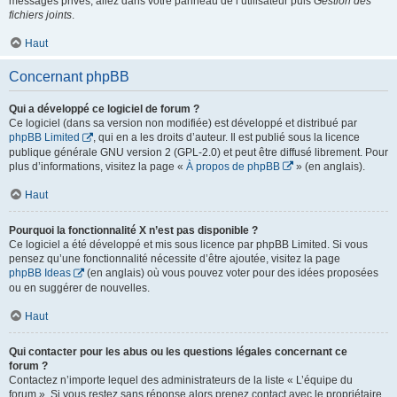
messages privés, allez dans votre panneau de l’utilisateur puis
Gestion des
fichiers joints
.
Haut
Concernant phpBB
Qui a développé ce logiciel de forum ?
Ce logiciel (dans sa version non modifiée) est développé et distribué par
phpBB Limited
, qui en a les droits d’auteur. Il est publié sous la licence
publique générale GNU version 2 (GPL-2.0) et peut être diffusé librement. Pour
plus d’informations, visitez la page «
À propos de phpBB
» (en anglais).
Haut
Pourquoi la fonctionnalité X n’est pas disponible ?
Ce logiciel a été développé et mis sous licence par phpBB Limited. Si vous
pensez qu’une fonctionnalité nécessite d’être ajoutée, visitez la page
phpBB Ideas
(en anglais) où vous pouvez voter pour des idées proposées
ou en suggérer de nouvelles.
Haut
Qui contacter pour les abus ou les questions légales concernant ce
forum ?
Contactez n’importe lequel des administrateurs de la liste « L’équipe du
forum ». Si vous restez sans réponse alors prenez contact avec le propriétaire