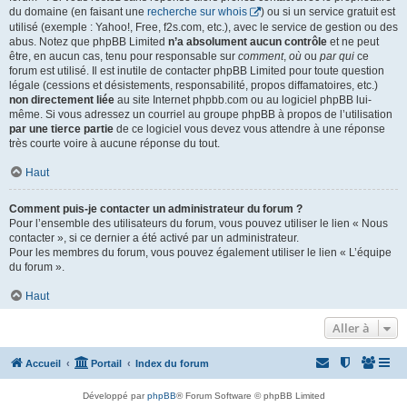
du domaine (en faisant une
recherche sur whois
) ou si un service gratuit est
utilisé (exemple : Yahoo!, Free, f2s.com, etc.), avec le service de gestion ou des
abus. Notez que phpBB Limited
n’a absolument aucun contrôle
et ne peut
être, en aucun cas, tenu pour responsable sur
comment
,
où
ou
par qui
ce
forum est utilisé. Il est inutile de contacter phpBB Limited pour toute question
légale (cessions et désistements, responsabilité, propos diffamatoires, etc.)
non directement liée
au site Internet phpbb.com ou au logiciel phpBB lui-
même. Si vous adressez un courriel au groupe phpBB à propos de l’utilisation
par une tierce partie
de ce logiciel vous devez vous attendre à une réponse
très courte voire à aucune réponse du tout.
Haut
Comment puis-je contacter un administrateur du forum ?
Pour l’ensemble des utilisateurs du forum, vous pouvez utiliser le lien « Nous
contacter », si ce dernier a été activé par un administrateur.
Pour les membres du forum, vous pouvez également utiliser le lien « L’équipe
du forum ».
Haut
Aller à
Accueil
Portail
Index du forum
Développé par
phpBB
® Forum Software © phpBB Limited