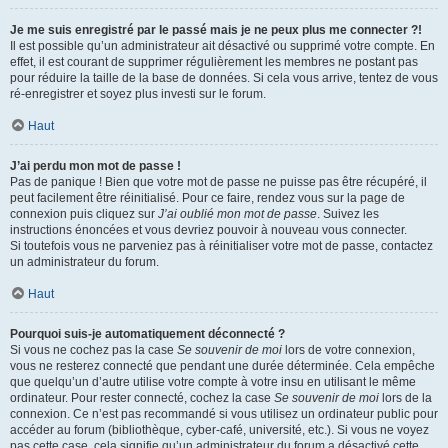
Je me suis enregistré par le passé mais je ne peux plus me connecter ?!
Il est possible qu’un administrateur ait désactivé ou supprimé votre compte. En
effet, il est courant de supprimer régulièrement les membres ne postant pas
pour réduire la taille de la base de données. Si cela vous arrive, tentez de vous
ré-enregistrer et soyez plus investi sur le forum.
Haut
J’ai perdu mon mot de passe !
Pas de panique ! Bien que votre mot de passe ne puisse pas être récupéré, il
peut facilement être réinitialisé. Pour ce faire, rendez vous sur la page de
connexion puis cliquez sur
J’ai oublié mon mot de passe
. Suivez les
instructions énoncées et vous devriez pouvoir à nouveau vous connecter.
Si toutefois vous ne parveniez pas à réinitialiser votre mot de passe, contactez
un administrateur du forum.
Haut
Pourquoi suis-je automatiquement déconnecté ?
Si vous ne cochez pas la case
Se souvenir de moi
lors de votre connexion,
vous ne resterez connecté que pendant une durée déterminée. Cela empêche
que quelqu’un d’autre utilise votre compte à votre insu en utilisant le même
ordinateur. Pour rester connecté, cochez la case
Se souvenir de moi
lors de la
connexion. Ce n’est pas recommandé si vous utilisez un ordinateur public pour
accéder au forum (bibliothèque, cyber-café, université, etc.). Si vous ne voyez
pas cette case, cela signifie qu’un administrateur du forum a désactivé cette