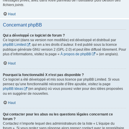
messages privés, allez dans votre panneau de l’utilisateur puis
Gestion des
fichiers joints
.
Haut
Concernant phpBB
Qui a développé ce logiciel de forum ?
Ce logiciel (dans sa version non modifiée) est développé et distribué par
phpBB Limited
, qui en a les droits d’auteur. Il est publié sous la licence
publique générale GNU version 2 (GPL-2.0) et peut être diffusé librement. Pour
plus d’informations, visitez la page «
À propos de phpBB
» (en anglais).
Haut
Pourquoi la fonctionnalité X n’est pas disponible ?
Ce logiciel a été développé et mis sous licence par phpBB Limited. Si vous
pensez qu’une fonctionnalité nécessite d’être ajoutée, visitez la page
phpBB Ideas
(en anglais) où vous pouvez voter pour des idées proposées
ou en suggérer de nouvelles.
Haut
Qui contacter pour les abus ou les questions légales concernant ce
forum ?
Contactez n’importe lequel des administrateurs de la liste « L’équipe du
forum ». Si vous restez sans réponse alors prenez contact avec le propriétaire