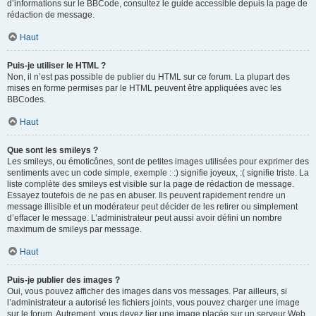
d’informations sur le BBCode, consultez le guide accessible depuis la page de
rédaction de message.
Haut
Puis-je utiliser le HTML ?
Non, il n’est pas possible de publier du HTML sur ce forum. La plupart des
mises en forme permises par le HTML peuvent être appliquées avec les
BBCodes.
Haut
Que sont les smileys ?
Les smileys, ou émoticônes, sont de petites images utilisées pour exprimer des
sentiments avec un code simple, exemple : :) signifie joyeux, :( signifie triste. La
liste complète des smileys est visible sur la page de rédaction de message.
Essayez toutefois de ne pas en abuser. Ils peuvent rapidement rendre un
message illisible et un modérateur peut décider de les retirer ou simplement
d’effacer le message. L’administrateur peut aussi avoir défini un nombre
maximum de smileys par message.
Haut
Puis-je publier des images ?
Oui, vous pouvez afficher des images dans vos messages. Par ailleurs, si
l’administrateur a autorisé les fichiers joints, vous pouvez charger une image
sur le forum. Autrement, vous devez lier une image placée sur un serveur Web