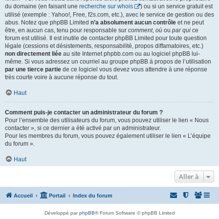
du domaine (en faisant une
recherche sur whois
) ou si un service gratuit est
utilisé (exemple : Yahoo!, Free, f2s.com, etc.), avec le service de gestion ou des
abus. Notez que phpBB Limited
n’a absolument aucun contrôle
et ne peut
être, en aucun cas, tenu pour responsable sur
comment
,
où
ou
par qui
ce
forum est utilisé. Il est inutile de contacter phpBB Limited pour toute question
légale (cessions et désistements, responsabilité, propos diffamatoires, etc.)
non directement liée
au site Internet phpbb.com ou au logiciel phpBB lui-
même. Si vous adressez un courriel au groupe phpBB à propos de l’utilisation
par une tierce partie
de ce logiciel vous devez vous attendre à une réponse
très courte voire à aucune réponse du tout.
Haut
Comment puis-je contacter un administrateur du forum ?
Pour l’ensemble des utilisateurs du forum, vous pouvez utiliser le lien « Nous
contacter », si ce dernier a été activé par un administrateur.
Pour les membres du forum, vous pouvez également utiliser le lien « L’équipe
du forum ».
Haut
Aller à
Accueil
Portail
Index du forum
Développé par
phpBB
® Forum Software © phpBB Limited