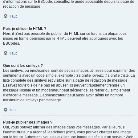
d’informations sur le BBCode, consultez le guide accessible depuis la page de
rédaction de message.
Haut
Puis-je utiliser le HTML ?
Non, il n’est pas possible de publier du HTML sur ce forum. La plupart des
mises en forme permises par le HTML peuvent être appliquées avec les
BBCodes.
Haut
Que sont les smileys ?
Les smileys, ou émoticônes, sont de petites images utilisées pour exprimer des
sentiments avec un code simple, exemple : :) signifie joyeux, :( signifie triste. La
liste complète des smileys est visible sur la page de rédaction de message.
Essayez toutefois de ne pas en abuser. Ils peuvent rapidement rendre un
message illisible et un modérateur peut décider de les retirer ou simplement
d’effacer le message. L’administrateur peut aussi avoir défini un nombre
maximum de smileys par message.
Haut
Puis-je publier des images ?
Oui, vous pouvez afficher des images dans vos messages. Par ailleurs, si
l’administrateur a autorisé les fichiers joints, vous pouvez charger une image
sur le forum. Autrement, vous devez lier une image placée sur un serveur Web