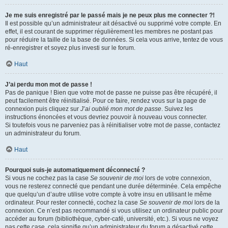
Je me suis enregistré par le passé mais je ne peux plus me connecter ?!
Il est possible qu’un administrateur ait désactivé ou supprimé votre compte. En
effet, il est courant de supprimer régulièrement les membres ne postant pas
pour réduire la taille de la base de données. Si cela vous arrive, tentez de vous
ré-enregistrer et soyez plus investi sur le forum.
Haut
J’ai perdu mon mot de passe !
Pas de panique ! Bien que votre mot de passe ne puisse pas être récupéré, il
peut facilement être réinitialisé. Pour ce faire, rendez vous sur la page de
connexion puis cliquez sur
J’ai oublié mon mot de passe
. Suivez les
instructions énoncées et vous devriez pouvoir à nouveau vous connecter.
Si toutefois vous ne parveniez pas à réinitialiser votre mot de passe, contactez
un administrateur du forum.
Haut
Pourquoi suis-je automatiquement déconnecté ?
Si vous ne cochez pas la case
Se souvenir de moi
lors de votre connexion,
vous ne resterez connecté que pendant une durée déterminée. Cela empêche
que quelqu’un d’autre utilise votre compte à votre insu en utilisant le même
ordinateur. Pour rester connecté, cochez la case
Se souvenir de moi
lors de la
connexion. Ce n’est pas recommandé si vous utilisez un ordinateur public pour
accéder au forum (bibliothèque, cyber-café, université, etc.). Si vous ne voyez
pas cette case, cela signifie qu’un administrateur du forum a désactivé cette