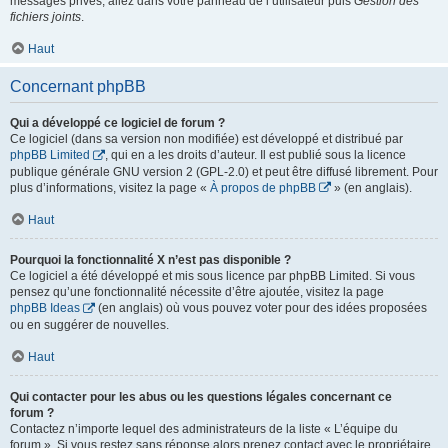
messages privés, allez dans votre panneau de l’utilisateur puis
Gestion des
fichiers joints
.
Haut
Concernant phpBB
Qui a développé ce logiciel de forum ?
Ce logiciel (dans sa version non modifiée) est développé et distribué par
phpBB Limited
, qui en a les droits d’auteur. Il est publié sous la licence
publique générale GNU version 2 (GPL-2.0) et peut être diffusé librement. Pour
plus d’informations, visitez la page «
À propos de phpBB
» (en anglais).
Haut
Pourquoi la fonctionnalité X n’est pas disponible ?
Ce logiciel a été développé et mis sous licence par phpBB Limited. Si vous
pensez qu’une fonctionnalité nécessite d’être ajoutée, visitez la page
phpBB Ideas
(en anglais) où vous pouvez voter pour des idées proposées
ou en suggérer de nouvelles.
Haut
Qui contacter pour les abus ou les questions légales concernant ce
forum ?
Contactez n’importe lequel des administrateurs de la liste « L’équipe du
forum ». Si vous restez sans réponse alors prenez contact avec le propriétaire