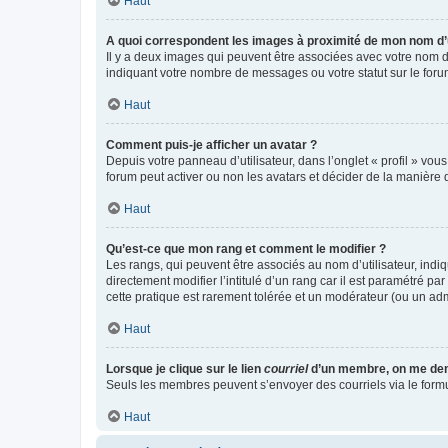
Haut
A quoi correspondent les images à proximité de mon nom d’u
Il y a deux images qui peuvent être associées avec votre nom d’
indiquant votre nombre de messages ou votre statut sur le fo
Haut
Comment puis-je afficher un avatar ?
Depuis votre panneau d’utilisateur, dans l’onglet « profil » vou
forum peut activer ou non les avatars et décider de la manière d
Haut
Qu’est-ce que mon rang et comment le modifier ?
Les rangs, qui peuvent être associés au nom d’utilisateur, ind
directement modifier l’intitulé d’un rang car il est paramétré p
cette pratique est rarement tolérée et un modérateur (ou un ad
Haut
Lorsque je clique sur le lien
courriel
d’un membre, on me de
Seuls les membres peuvent s’envoyer des courriels via le formulai
Haut