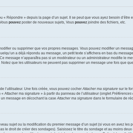
 « Répondre » depuis la page d’un sujet. Il se peut que vous ayez besoin d’être e
: Vous
pouvez
poster de nouveaux sujets, Vous
pouvez
joindre des fichiers, etc.
modifier ou supprimer que vos propres messages. Vous pouvez modifier un message
lqu’un a déjà répondu au message, un petit texte s’affichera en bas du message ind
n. Ce message n’apparaîtra pas si un modérateur ou un administrateur modifie le mes
ive. Notez que les utilisateurs ne peuvent pas supprimer un message une fois que qu
e l’utilisateur. Une fois créée, vous pouvez cocher
Attacher ma signature
sur le fo
 « Attacher ma signature » à partir du panneau de l’utilisateur (onglet
Préférences 
 à un message en décochant la case
Attacher ma signature
dans le formulaire de ré
ouveau sujet ou la modification du premier message d’un sujet (si vous en avez les p
 le droit de créer des sondages). Saisissez le titre du sondage et au moins deux o