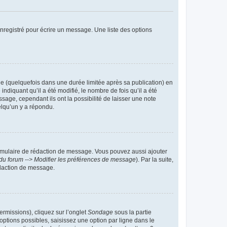
nregistré pour écrire un message. Une liste des options
 (quelquefois dans une durée limitée après sa publication) en
iquant qu’il a été modifié, le nombre de fois qu’il a été
sage, cependant ils ont la possibilité de laisser une note
elqu’un y a répondu.
rmulaire de rédaction de message. Vous pouvez aussi ajouter
du forum --> Modifier les préférences de message
). Par la suite,
daction de message.
ermissions), cliquez sur l’onglet
Sondage
sous la partie
ptions possibles, saisissez une option par ligne dans le