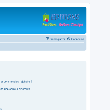
S’enregistrer
Connexion
s et comment les rejoindre ?
s une couleur différente ?
?
s !