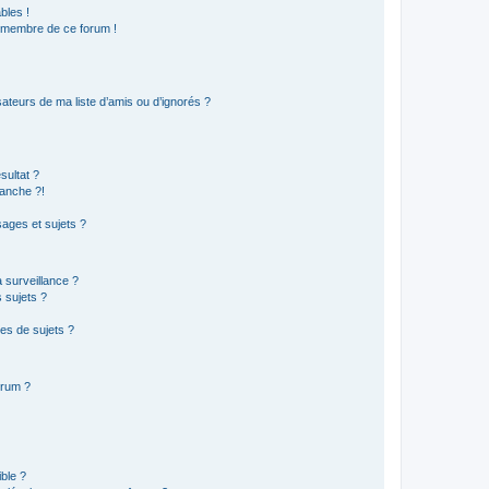
bles !
n membre de ce forum !
ateurs de ma liste d’amis ou d’ignorés ?
sultat ?
anche ?!
ages et sujets ?
a surveillance ?
 sujets ?
es de sujets ?
orum ?
ible ?