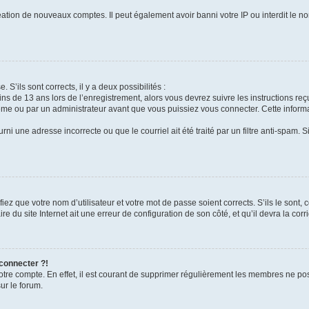
réation de nouveaux comptes. Il peut également avoir banni votre IP ou interdit le no
 S’ils sont corrects, il y a deux possibilités :
ins de 13 ans lors de l’enregistrement, alors vous devrez suivre les instructions r
me ou par un administrateur avant que vous puissiez vous connecter. Cette informat
rni une adresse incorrecte ou que le courriel ait été traité par un filtre anti-spam. S
iez que votre nom d’utilisateur et votre mot de passe soient corrects. S’ils le sont,
e du site Internet ait une erreur de configuration de son côté, et qu’il devra la corri
 connecter ?!
votre compte. En effet, il est courant de supprimer régulièrement les membres ne pos
ur le forum.