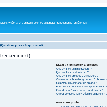
sique, vidéo…) et d'entraide pour les guitaristes francophones, entièrement
s (Questions posées fréquemment)
s fréquemment)
Niveaux d’utilisateurs et groupes
Que sont les administrateurs ?
Que sont les modérateurs ?
Que sont les groupes d’utilisateurs ?
Où trouver la liste des groupes d’utilisateur
Comment devenir chef de groupe ?
 ?!
Pourquoi certains membres apparaissent dan
Qu’est-ce qu’un « Groupe par défaut » ?
Qu’est-ce que le lien « L’équipe du forum » 
Messagerie privée
Je ne peux pas envoyer de messages privé