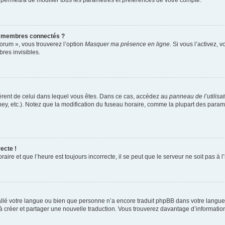
 permettra de modifier tous les paramètres et préférences de votre compte.
s membres connectés ?
forum », vous trouverez l’option
Masquer ma présence en ligne
. Si vous l’activez, 
es invisibles.
ifférent de celui dans lequel vous êtes. Dans ce cas, accédez au
panneau de l’utilisa
ney, etc.). Notez que la modification du fuseau horaire, comme la plupart des para
ecte !
aire et que l’heure est toujours incorrecte, il se peut que le serveur ne soit pas à
nstallé votre langue ou bien que personne n’a encore traduit phpBB dans votre lang
s à créer et partager une nouvelle traduction. Vous trouverez davantage d’information