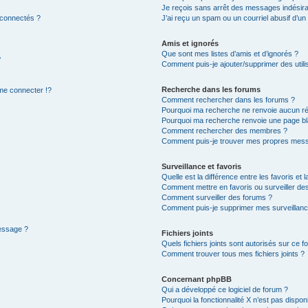
Je reçois sans arrêt des messages indésira
 connectés ?
J’ai reçu un spam ou un courriel abusif d’u
Amis et ignorés
Que sont mes listes d’amis et d’ignorés ?
?
Comment puis-je ajouter/supprimer des utilis
Recherche dans les forums
e connecter !?
Comment rechercher dans les forums ?
Pourquoi ma recherche ne renvoie aucun ré
Pourquoi ma recherche renvoie une page bl
Comment rechercher des membres ?
Comment puis-je trouver mes propres mess
Surveillance et favoris
Quelle est la différence entre les favoris et l
Comment mettre en favoris ou surveiller des
Comment surveiller des forums ?
Comment puis-je supprimer mes surveillanc
message ?
Fichiers joints
Quels fichiers joints sont autorisés sur ce f
Comment trouver tous mes fichiers joints ?
Concernant phpBB
Qui a développé ce logiciel de forum ?
Pourquoi la fonctionnalité X n’est pas dispon