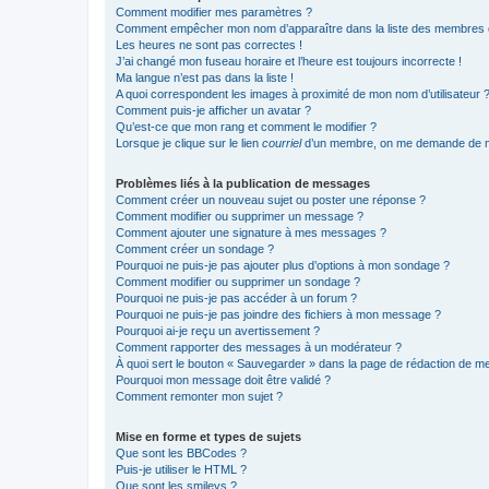
Comment modifier mes paramètres ?
Comment empêcher mon nom d’apparaître dans la liste des membres
Les heures ne sont pas correctes !
J’ai changé mon fuseau horaire et l’heure est toujours incorrecte !
Ma langue n’est pas dans la liste !
A quoi correspondent les images à proximité de mon nom d’utilisateur 
Comment puis-je afficher un avatar ?
Qu’est-ce que mon rang et comment le modifier ?
Lorsque je clique sur le lien
courriel
d’un membre, on me demande de m
Problèmes liés à la publication de messages
Comment créer un nouveau sujet ou poster une réponse ?
Comment modifier ou supprimer un message ?
Comment ajouter une signature à mes messages ?
Comment créer un sondage ?
Pourquoi ne puis-je pas ajouter plus d’options à mon sondage ?
Comment modifier ou supprimer un sondage ?
Pourquoi ne puis-je pas accéder à un forum ?
Pourquoi ne puis-je pas joindre des fichiers à mon message ?
Pourquoi ai-je reçu un avertissement ?
Comment rapporter des messages à un modérateur ?
À quoi sert le bouton « Sauvegarder » dans la page de rédaction de 
Pourquoi mon message doit être validé ?
Comment remonter mon sujet ?
Mise en forme et types de sujets
Que sont les BBCodes ?
Puis-je utiliser le HTML ?
Que sont les smileys ?