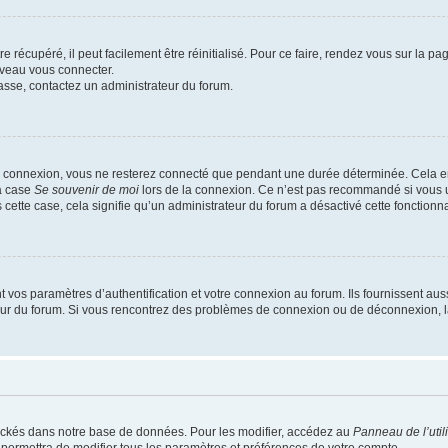
 récupéré, il peut facilement être réinitialisé. Pour ce faire, rendez vous sur la p
uveau vous connecter.
passe, contactez un administrateur du forum.
e connexion, vous ne resterez connecté que pendant une durée déterminée. Cela em
la case
Se souvenir de moi
lors de la connexion. Ce n’est pas recommandé si vous u
s cette case, cela signifie qu’un administrateur du forum a désactivé cette fonctionna
os paramètres d’authentification et votre connexion au forum. Ils fournissent aussi
teur du forum. Si vous rencontrez des problèmes de connexion ou de déconnexion, l
ockés dans notre base de données. Pour les modifier, accédez au
Panneau de l’util