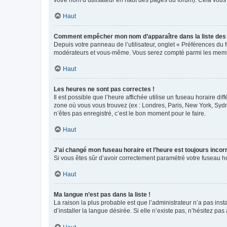
votre nom d’utilisateur en haut des pages du forum). Cela vous
Haut
Comment empêcher mon nom d’apparaître dans la liste de
Depuis votre panneau de l’utilisateur, onglet « Préférences du 
modérateurs et vous-même. Vous serez compté parmi les membr
Haut
Les heures ne sont pas correctes !
Il est possible que l’heure affichée utilise un fuseau horaire d
zone où vous vous trouvez (ex : Londres, Paris, New York, Syd
n’êtes pas enregistré, c’est le bon moment pour le faire.
Haut
J’ai changé mon fuseau horaire et l’heure est toujours incorr
Si vous êtes sûr d’avoir correctement paramétré votre fuseau hor
Haut
Ma langue n’est pas dans la liste !
La raison la plus probable est que l’administrateur n’a pas i
d’installer la langue désirée. Si elle n’existe pas, n’hésitez pa