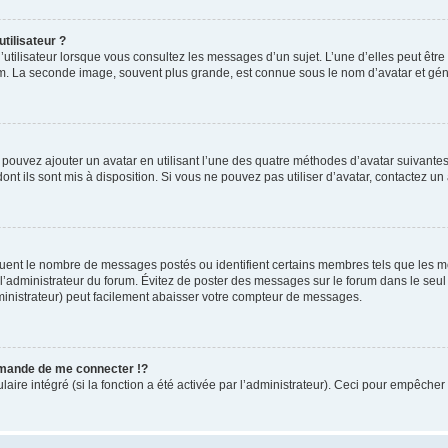
tilisateur ?
utilisateur lorsque vous consultez les messages d’un sujet. L’une d’elles peut êtr
rum. La seconde image, souvent plus grande, est connue sous le nom d’avatar et 
s pouvez ajouter un avatar en utilisant l’une des quatre méthodes d’avatar suivantes 
ont ils sont mis à disposition. Si vous ne pouvez pas utiliser d’avatar, contactez un
iquent le nombre de messages postés ou identifient certains membres tels que les 
ar l’administrateur du forum. Évitez de poster des messages sur le forum dans le seu
ministrateur) peut facilement abaisser votre compteur de messages.
mande de me connecter !?
re intégré (si la fonction a été activée par l’administrateur). Ceci pour empêcher l’u