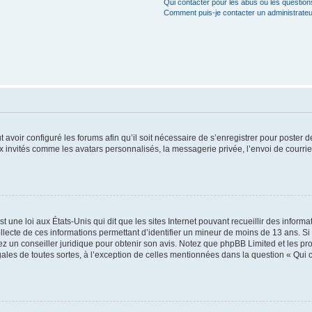
Qui contacter pour les abus ou les questio
Comment puis-je contacter un administrateu
t avoir configuré les forums afin qu’il soit nécessaire de s’enregistrer pour poster
x invités comme les avatars personnalisés, la messagerie privée, l’envoi de courri
t une loi aux États-Unis qui dit que les sites Internet pouvant recueillir des infor
ollecte de ces informations permettant d’identifier un mineur de moins de 13 ans. S
tez un conseiller juridique pour obtenir son avis. Notez que phpBB Limited et les pr
gales de toutes sortes, à l’exception de celles mentionnées dans la question « Qui