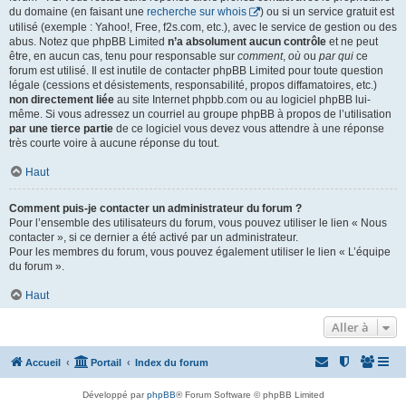
du domaine (en faisant une
recherche sur whois
) ou si un service gratuit est
utilisé (exemple : Yahoo!, Free, f2s.com, etc.), avec le service de gestion ou des
abus. Notez que phpBB Limited
n’a absolument aucun contrôle
et ne peut
être, en aucun cas, tenu pour responsable sur
comment
,
où
ou
par qui
ce
forum est utilisé. Il est inutile de contacter phpBB Limited pour toute question
légale (cessions et désistements, responsabilité, propos diffamatoires, etc.)
non directement liée
au site Internet phpbb.com ou au logiciel phpBB lui-
même. Si vous adressez un courriel au groupe phpBB à propos de l’utilisation
par une tierce partie
de ce logiciel vous devez vous attendre à une réponse
très courte voire à aucune réponse du tout.
Haut
Comment puis-je contacter un administrateur du forum ?
Pour l’ensemble des utilisateurs du forum, vous pouvez utiliser le lien « Nous
contacter », si ce dernier a été activé par un administrateur.
Pour les membres du forum, vous pouvez également utiliser le lien « L’équipe
du forum ».
Haut
Aller à
Accueil
Portail
Index du forum
Développé par
phpBB
® Forum Software © phpBB Limited