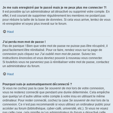
Je me suis enregistré par le passé mais je ne peux plus me connecter ?!
Il est possible qu’un administrateur ait désactivé ou supprimé votre compte. En
effet, il est courant de supprimer régulièrement les membres ne postant pas
pour réduire la taille de la base de données. Si cela vous arrive, tentez de vous
ré-enregistrer et soyez plus investi sur le forum.
Haut
J’ai perdu mon mot de passe !
Pas de panique ! Bien que votre mot de passe ne puisse pas être récupéré, il
peut facilement être réinitialisé. Pour ce faire, rendez vous sur la page de
connexion puis cliquez sur
J’ai oublié mon mot de passe
. Suivez les
instructions énoncées et vous devriez pouvoir à nouveau vous connecter.
Si toutefois vous ne parveniez pas à réinitialiser votre mot de passe, contactez
un administrateur du forum.
Haut
Pourquoi suis-je automatiquement déconnecté ?
Si vous ne cochez pas la case
Se souvenir de moi
lors de votre connexion,
vous ne resterez connecté que pendant une durée déterminée. Cela empêche
que quelqu’un d’autre utilise votre compte à votre insu en utilisant le même
ordinateur. Pour rester connecté, cochez la case
Se souvenir de moi
lors de la
connexion. Ce n’est pas recommandé si vous utilisez un ordinateur public pour
accéder au forum (bibliothèque, cyber-café, université, etc.). Si vous ne voyez
pas cette case, cela signifie qu’un administrateur du forum a désactivé cette