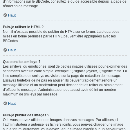
d’informations sur le BBCode, consultez le guide accessible depuis la page de
rédaction de message.
Haut
Puis-je utiliser le HTML ?
Non, il n’est pas possible de publier du HTML sur ce forum. La plupart des
mises en forme permises par le HTML peuvent être appliquées avec les
BBCodes.
Haut
Que sont les smileys ?
Les smileys, ou émoticônes, sont de petites images utilisées pour exprimer des
sentiments avec un code simple, exemple : :) signifie joyeux, :( signifie triste. La
liste complète des smileys est visible sur la page de rédaction de message.
Essayez toutefois de ne pas en abuser. Ils peuvent rapidement rendre un
message illisible et un modérateur peut décider de les retirer ou simplement
d’effacer le message. L’administrateur peut aussi avoir défini un nombre
maximum de smileys par message.
Haut
Puis-je publier des images ?
Oui, vous pouvez afficher des images dans vos messages. Par ailleurs, si
l’administrateur a autorisé les fichiers joints, vous pouvez charger une image
sur le forum. Autrement, vous devez lier une image placée sur un serveur Web