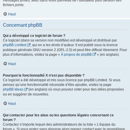
messages privés, allez dans votre panneau de l’utilisateur puis
Gestion des
fichiers joints
.
Haut
Concernant phpBB
Qui a développé ce logiciel de forum ?
Ce logiciel (dans sa version non modifiée) est développé et distribué par
phpBB Limited
, qui en a les droits d’auteur. Il est publié sous la licence
publique générale GNU version 2 (GPL-2.0) et peut être diffusé librement. Pour
plus d’informations, visitez la page «
À propos de phpBB
» (en anglais).
Haut
Pourquoi la fonctionnalité X n’est pas disponible ?
Ce logiciel a été développé et mis sous licence par phpBB Limited. Si vous
pensez qu’une fonctionnalité nécessite d’être ajoutée, visitez la page
phpBB Ideas
(en anglais) où vous pouvez voter pour des idées proposées
ou en suggérer de nouvelles.
Haut
Qui contacter pour les abus ou les questions légales concernant ce
forum ?
Contactez n’importe lequel des administrateurs de la liste « L’équipe du
forum ». Si vous restez sans réponse alors prenez contact avec le propriétaire