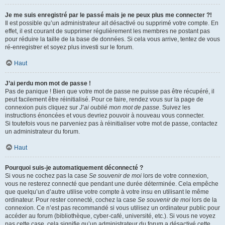
Je me suis enregistré par le passé mais je ne peux plus me connecter ?!
Il est possible qu’un administrateur ait désactivé ou supprimé votre compte. En
effet, il est courant de supprimer régulièrement les membres ne postant pas
pour réduire la taille de la base de données. Si cela vous arrive, tentez de vous
ré-enregistrer et soyez plus investi sur le forum.
Haut
J’ai perdu mon mot de passe !
Pas de panique ! Bien que votre mot de passe ne puisse pas être récupéré, il
peut facilement être réinitialisé. Pour ce faire, rendez vous sur la page de
connexion puis cliquez sur
J’ai oublié mon mot de passe
. Suivez les
instructions énoncées et vous devriez pouvoir à nouveau vous connecter.
Si toutefois vous ne parveniez pas à réinitialiser votre mot de passe, contactez
un administrateur du forum.
Haut
Pourquoi suis-je automatiquement déconnecté ?
Si vous ne cochez pas la case
Se souvenir de moi
lors de votre connexion,
vous ne resterez connecté que pendant une durée déterminée. Cela empêche
que quelqu’un d’autre utilise votre compte à votre insu en utilisant le même
ordinateur. Pour rester connecté, cochez la case
Se souvenir de moi
lors de la
connexion. Ce n’est pas recommandé si vous utilisez un ordinateur public pour
accéder au forum (bibliothèque, cyber-café, université, etc.). Si vous ne voyez
pas cette case, cela signifie qu’un administrateur du forum a désactivé cette