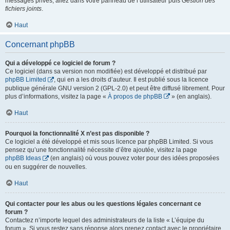
messages privés, allez dans votre panneau de l’utilisateur puis
Gestion des
fichiers joints
.
Haut
Concernant phpBB
Qui a développé ce logiciel de forum ?
Ce logiciel (dans sa version non modifiée) est développé et distribué par
phpBB Limited
, qui en a les droits d’auteur. Il est publié sous la licence
publique générale GNU version 2 (GPL-2.0) et peut être diffusé librement. Pour
plus d’informations, visitez la page «
À propos de phpBB
» (en anglais).
Haut
Pourquoi la fonctionnalité X n’est pas disponible ?
Ce logiciel a été développé et mis sous licence par phpBB Limited. Si vous
pensez qu’une fonctionnalité nécessite d’être ajoutée, visitez la page
phpBB Ideas
(en anglais) où vous pouvez voter pour des idées proposées
ou en suggérer de nouvelles.
Haut
Qui contacter pour les abus ou les questions légales concernant ce
forum ?
Contactez n’importe lequel des administrateurs de la liste « L’équipe du
forum ». Si vous restez sans réponse alors prenez contact avec le propriétaire