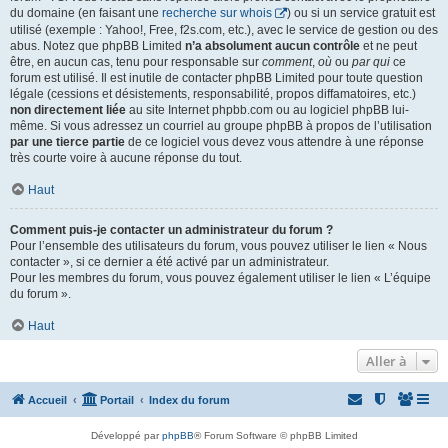
du domaine (en faisant une
recherche sur whois
) ou si un service gratuit est
utilisé (exemple : Yahoo!, Free, f2s.com, etc.), avec le service de gestion ou des
abus. Notez que phpBB Limited
n’a absolument aucun contrôle
et ne peut
être, en aucun cas, tenu pour responsable sur
comment
,
où
ou
par qui
ce
forum est utilisé. Il est inutile de contacter phpBB Limited pour toute question
légale (cessions et désistements, responsabilité, propos diffamatoires, etc.)
non directement liée
au site Internet phpbb.com ou au logiciel phpBB lui-
même. Si vous adressez un courriel au groupe phpBB à propos de l’utilisation
par une tierce partie
de ce logiciel vous devez vous attendre à une réponse
très courte voire à aucune réponse du tout.
Haut
Comment puis-je contacter un administrateur du forum ?
Pour l’ensemble des utilisateurs du forum, vous pouvez utiliser le lien « Nous
contacter », si ce dernier a été activé par un administrateur.
Pour les membres du forum, vous pouvez également utiliser le lien « L’équipe
du forum ».
Haut
Aller à
Accueil
Portail
Index du forum
Développé par
phpBB
® Forum Software © phpBB Limited