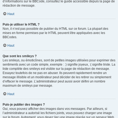
d’informations sur le BBCode, consultez le guide accessible depuis la page de
rédaction de message.
Haut
Puis-je utiliser le HTML ?
Non, il n’est pas possible de publier du HTML sur ce forum. La plupart des
mises en forme permises par le HTML peuvent être appliquées avec les
BBCodes.
Haut
Que sont les smileys ?
Les smileys, ou émoticônes, sont de petites images utilisées pour exprimer des
sentiments avec un code simple, exemple : :) signifie joyeux, :( signifie triste. La
liste complète des smileys est visible sur la page de rédaction de message.
Essayez toutefois de ne pas en abuser. Ils peuvent rapidement rendre un
message illisible et un modérateur peut décider de les retirer ou simplement
d’effacer le message. L’administrateur peut aussi avoir défini un nombre
maximum de smileys par message.
Haut
Puis-je publier des images ?
Oui, vous pouvez afficher des images dans vos messages. Par ailleurs, si
l’administrateur a autorisé les fichiers joints, vous pouvez charger une image
sur le forum. Autrement, vous devez lier une image placée sur un serveur Web