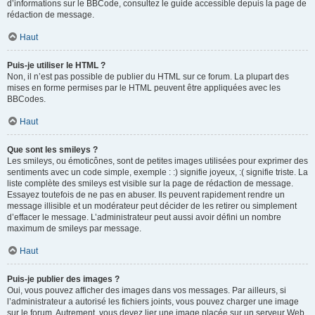
d’informations sur le BBCode, consultez le guide accessible depuis la page de
rédaction de message.
Haut
Puis-je utiliser le HTML ?
Non, il n’est pas possible de publier du HTML sur ce forum. La plupart des
mises en forme permises par le HTML peuvent être appliquées avec les
BBCodes.
Haut
Que sont les smileys ?
Les smileys, ou émoticônes, sont de petites images utilisées pour exprimer des
sentiments avec un code simple, exemple : :) signifie joyeux, :( signifie triste. La
liste complète des smileys est visible sur la page de rédaction de message.
Essayez toutefois de ne pas en abuser. Ils peuvent rapidement rendre un
message illisible et un modérateur peut décider de les retirer ou simplement
d’effacer le message. L’administrateur peut aussi avoir défini un nombre
maximum de smileys par message.
Haut
Puis-je publier des images ?
Oui, vous pouvez afficher des images dans vos messages. Par ailleurs, si
l’administrateur a autorisé les fichiers joints, vous pouvez charger une image
sur le forum. Autrement, vous devez lier une image placée sur un serveur Web