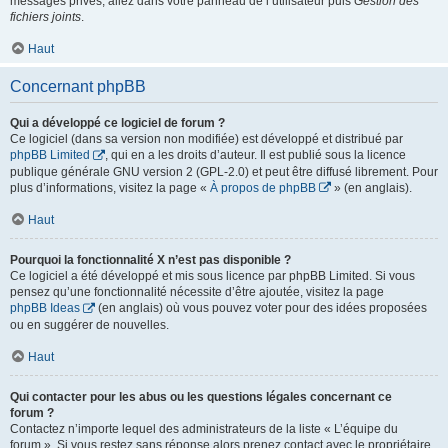
messages privés, allez dans votre panneau de l’utilisateur puis
Gestion des
fichiers joints
.
Haut
Concernant phpBB
Qui a développé ce logiciel de forum ?
Ce logiciel (dans sa version non modifiée) est développé et distribué par
phpBB Limited
, qui en a les droits d’auteur. Il est publié sous la licence
publique générale GNU version 2 (GPL-2.0) et peut être diffusé librement. Pour
plus d’informations, visitez la page «
À propos de phpBB
» (en anglais).
Haut
Pourquoi la fonctionnalité X n’est pas disponible ?
Ce logiciel a été développé et mis sous licence par phpBB Limited. Si vous
pensez qu’une fonctionnalité nécessite d’être ajoutée, visitez la page
phpBB Ideas
(en anglais) où vous pouvez voter pour des idées proposées
ou en suggérer de nouvelles.
Haut
Qui contacter pour les abus ou les questions légales concernant ce
forum ?
Contactez n’importe lequel des administrateurs de la liste « L’équipe du
forum ». Si vous restez sans réponse alors prenez contact avec le propriétaire