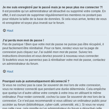
Je me suis enregistré par le passé mais je ne peux plus me connecter ?!
Il est possible qu’un administrateur ait désactivé ou supprimé votre compte. En
effet, il est courant de supprimer régulièrement les membres ne postant pas
pour réduire la taille de la base de données. Si cela vous arrive, tentez de vous
ré-enregistrer et soyez plus investi sur le forum.
Haut
J’ai perdu mon mot de passe !
Pas de panique ! Bien que votre mot de passe ne puisse pas être récupéré, il
peut facilement être réinitialisé. Pour ce faire, rendez vous sur la page de
connexion puis cliquez sur
J’ai oublié mon mot de passe
. Suivez les
instructions énoncées et vous devriez pouvoir à nouveau vous connecter.
Si toutefois vous ne parveniez pas à réinitialiser votre mot de passe, contactez
un administrateur du forum.
Haut
Pourquoi suis-je automatiquement déconnecté ?
Si vous ne cochez pas la case
Se souvenir de moi
lors de votre connexion,
vous ne resterez connecté que pendant une durée déterminée. Cela empêche
que quelqu’un d’autre utilise votre compte à votre insu en utilisant le même
ordinateur. Pour rester connecté, cochez la case
Se souvenir de moi
lors de la
connexion. Ce n’est pas recommandé si vous utilisez un ordinateur public pour
accéder au forum (bibliothèque, cyber-café, université, etc.). Si vous ne voyez
pas cette case, cela signifie qu’un administrateur du forum a désactivé cette