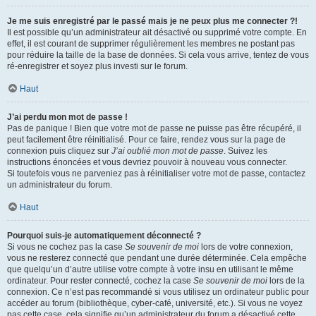
Je me suis enregistré par le passé mais je ne peux plus me connecter ?!
Il est possible qu’un administrateur ait désactivé ou supprimé votre compte. En
effet, il est courant de supprimer régulièrement les membres ne postant pas
pour réduire la taille de la base de données. Si cela vous arrive, tentez de vous
ré-enregistrer et soyez plus investi sur le forum.
Haut
J’ai perdu mon mot de passe !
Pas de panique ! Bien que votre mot de passe ne puisse pas être récupéré, il
peut facilement être réinitialisé. Pour ce faire, rendez vous sur la page de
connexion puis cliquez sur
J’ai oublié mon mot de passe
. Suivez les
instructions énoncées et vous devriez pouvoir à nouveau vous connecter.
Si toutefois vous ne parveniez pas à réinitialiser votre mot de passe, contactez
un administrateur du forum.
Haut
Pourquoi suis-je automatiquement déconnecté ?
Si vous ne cochez pas la case
Se souvenir de moi
lors de votre connexion,
vous ne resterez connecté que pendant une durée déterminée. Cela empêche
que quelqu’un d’autre utilise votre compte à votre insu en utilisant le même
ordinateur. Pour rester connecté, cochez la case
Se souvenir de moi
lors de la
connexion. Ce n’est pas recommandé si vous utilisez un ordinateur public pour
accéder au forum (bibliothèque, cyber-café, université, etc.). Si vous ne voyez
pas cette case, cela signifie qu’un administrateur du forum a désactivé cette