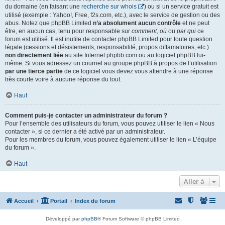
du domaine (en faisant une
recherche sur whois
) ou si un service gratuit est
utilisé (exemple : Yahoo!, Free, f2s.com, etc.), avec le service de gestion ou des
abus. Notez que phpBB Limited
n’a absolument aucun contrôle
et ne peut
être, en aucun cas, tenu pour responsable sur
comment
,
où
ou
par qui
ce
forum est utilisé. Il est inutile de contacter phpBB Limited pour toute question
légale (cessions et désistements, responsabilité, propos diffamatoires, etc.)
non directement liée
au site Internet phpbb.com ou au logiciel phpBB lui-
même. Si vous adressez un courriel au groupe phpBB à propos de l’utilisation
par une tierce partie
de ce logiciel vous devez vous attendre à une réponse
très courte voire à aucune réponse du tout.
Haut
Comment puis-je contacter un administrateur du forum ?
Pour l’ensemble des utilisateurs du forum, vous pouvez utiliser le lien « Nous
contacter », si ce dernier a été activé par un administrateur.
Pour les membres du forum, vous pouvez également utiliser le lien « L’équipe
du forum ».
Haut
Aller à
Accueil
Portail
Index du forum
Développé par
phpBB
® Forum Software © phpBB Limited