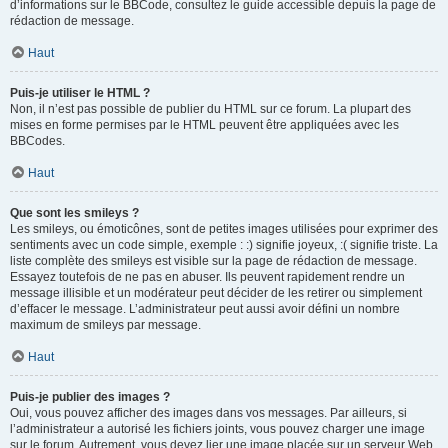
d’informations sur le BBCode, consultez le guide accessible depuis la page de
rédaction de message.
Haut
Puis-je utiliser le HTML ?
Non, il n’est pas possible de publier du HTML sur ce forum. La plupart des
mises en forme permises par le HTML peuvent être appliquées avec les
BBCodes.
Haut
Que sont les smileys ?
Les smileys, ou émoticônes, sont de petites images utilisées pour exprimer des
sentiments avec un code simple, exemple : :) signifie joyeux, :( signifie triste. La
liste complète des smileys est visible sur la page de rédaction de message.
Essayez toutefois de ne pas en abuser. Ils peuvent rapidement rendre un
message illisible et un modérateur peut décider de les retirer ou simplement
d’effacer le message. L’administrateur peut aussi avoir défini un nombre
maximum de smileys par message.
Haut
Puis-je publier des images ?
Oui, vous pouvez afficher des images dans vos messages. Par ailleurs, si
l’administrateur a autorisé les fichiers joints, vous pouvez charger une image
sur le forum. Autrement, vous devez lier une image placée sur un serveur Web