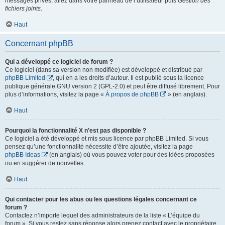
messages privés, allez dans votre panneau de l’utilisateur puis
Gestion des
fichiers joints
.
Haut
Concernant phpBB
Qui a développé ce logiciel de forum ?
Ce logiciel (dans sa version non modifiée) est développé et distribué par
phpBB Limited
, qui en a les droits d’auteur. Il est publié sous la licence
publique générale GNU version 2 (GPL-2.0) et peut être diffusé librement. Pour
plus d’informations, visitez la page «
À propos de phpBB
» (en anglais).
Haut
Pourquoi la fonctionnalité X n’est pas disponible ?
Ce logiciel a été développé et mis sous licence par phpBB Limited. Si vous
pensez qu’une fonctionnalité nécessite d’être ajoutée, visitez la page
phpBB Ideas
(en anglais) où vous pouvez voter pour des idées proposées
ou en suggérer de nouvelles.
Haut
Qui contacter pour les abus ou les questions légales concernant ce
forum ?
Contactez n’importe lequel des administrateurs de la liste « L’équipe du
forum ». Si vous restez sans réponse alors prenez contact avec le propriétaire