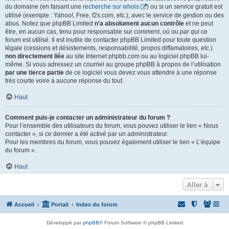
du domaine (en faisant une
recherche sur whois
) ou si un service gratuit est
utilisé (exemple : Yahoo!, Free, f2s.com, etc.), avec le service de gestion ou des
abus. Notez que phpBB Limited
n’a absolument aucun contrôle
et ne peut
être, en aucun cas, tenu pour responsable sur
comment
,
où
ou
par qui
ce
forum est utilisé. Il est inutile de contacter phpBB Limited pour toute question
légale (cessions et désistements, responsabilité, propos diffamatoires, etc.)
non directement liée
au site Internet phpbb.com ou au logiciel phpBB lui-
même. Si vous adressez un courriel au groupe phpBB à propos de l’utilisation
par une tierce partie
de ce logiciel vous devez vous attendre à une réponse
très courte voire à aucune réponse du tout.
Haut
Comment puis-je contacter un administrateur du forum ?
Pour l’ensemble des utilisateurs du forum, vous pouvez utiliser le lien « Nous
contacter », si ce dernier a été activé par un administrateur.
Pour les membres du forum, vous pouvez également utiliser le lien « L’équipe
du forum ».
Haut
Aller à
Accueil
Portail
Index du forum
Développé par
phpBB
® Forum Software © phpBB Limited