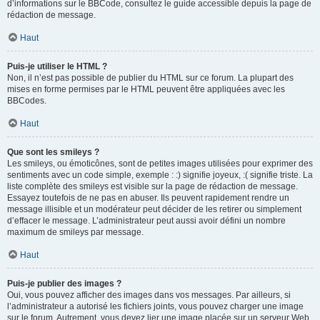
d’informations sur le BBCode, consultez le guide accessible depuis la page de
rédaction de message.
Haut
Puis-je utiliser le HTML ?
Non, il n’est pas possible de publier du HTML sur ce forum. La plupart des
mises en forme permises par le HTML peuvent être appliquées avec les
BBCodes.
Haut
Que sont les smileys ?
Les smileys, ou émoticônes, sont de petites images utilisées pour exprimer des
sentiments avec un code simple, exemple : :) signifie joyeux, :( signifie triste. La
liste complète des smileys est visible sur la page de rédaction de message.
Essayez toutefois de ne pas en abuser. Ils peuvent rapidement rendre un
message illisible et un modérateur peut décider de les retirer ou simplement
d’effacer le message. L’administrateur peut aussi avoir défini un nombre
maximum de smileys par message.
Haut
Puis-je publier des images ?
Oui, vous pouvez afficher des images dans vos messages. Par ailleurs, si
l’administrateur a autorisé les fichiers joints, vous pouvez charger une image
sur le forum. Autrement, vous devez lier une image placée sur un serveur Web