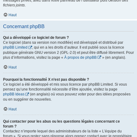
messages privés, allez dans votre panneau de l’utilisateur puis
Gestion des
fichiers joints
.
Haut
Concernant phpBB
Qui a développé ce logiciel de forum ?
Ce logiciel (dans sa version non modifiée) est développé et distribué par
phpBB Limited
, qui en a les droits d’auteur. Il est publié sous la licence
publique générale GNU version 2 (GPL-2.0) et peut être diffusé librement. Pour
plus d’informations, visitez la page «
À propos de phpBB
» (en anglais).
Haut
Pourquoi la fonctionnalité X n’est pas disponible ?
Ce logiciel a été développé et mis sous licence par phpBB Limited. Si vous
pensez qu’une fonctionnalité nécessite d’être ajoutée, visitez la page
phpBB Ideas
(en anglais) où vous pouvez voter pour des idées proposées
ou en suggérer de nouvelles.
Haut
Qui contacter pour les abus ou les questions légales concernant ce
forum ?
Contactez n’importe lequel des administrateurs de la liste « L’équipe du
forum ». Si vous restez sans réponse alors prenez contact avec le propriétaire