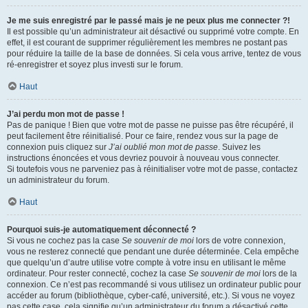
Je me suis enregistré par le passé mais je ne peux plus me connecter ?!
Il est possible qu’un administrateur ait désactivé ou supprimé votre compte. En
effet, il est courant de supprimer régulièrement les membres ne postant pas
pour réduire la taille de la base de données. Si cela vous arrive, tentez de vous
ré-enregistrer et soyez plus investi sur le forum.
Haut
J’ai perdu mon mot de passe !
Pas de panique ! Bien que votre mot de passe ne puisse pas être récupéré, il
peut facilement être réinitialisé. Pour ce faire, rendez vous sur la page de
connexion puis cliquez sur
J’ai oublié mon mot de passe
. Suivez les
instructions énoncées et vous devriez pouvoir à nouveau vous connecter.
Si toutefois vous ne parveniez pas à réinitialiser votre mot de passe, contactez
un administrateur du forum.
Haut
Pourquoi suis-je automatiquement déconnecté ?
Si vous ne cochez pas la case
Se souvenir de moi
lors de votre connexion,
vous ne resterez connecté que pendant une durée déterminée. Cela empêche
que quelqu’un d’autre utilise votre compte à votre insu en utilisant le même
ordinateur. Pour rester connecté, cochez la case
Se souvenir de moi
lors de la
connexion. Ce n’est pas recommandé si vous utilisez un ordinateur public pour
accéder au forum (bibliothèque, cyber-café, université, etc.). Si vous ne voyez
pas cette case, cela signifie qu’un administrateur du forum a désactivé cette