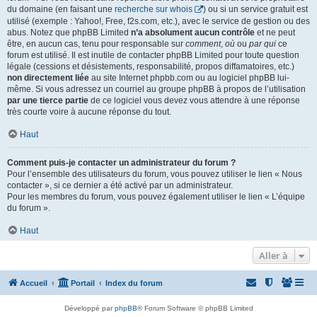
du domaine (en faisant une
recherche sur whois
) ou si un service gratuit est
utilisé (exemple : Yahoo!, Free, f2s.com, etc.), avec le service de gestion ou des
abus. Notez que phpBB Limited
n’a absolument aucun contrôle
et ne peut
être, en aucun cas, tenu pour responsable sur
comment
,
où
ou
par qui
ce
forum est utilisé. Il est inutile de contacter phpBB Limited pour toute question
légale (cessions et désistements, responsabilité, propos diffamatoires, etc.)
non directement liée
au site Internet phpbb.com ou au logiciel phpBB lui-
même. Si vous adressez un courriel au groupe phpBB à propos de l’utilisation
par une tierce partie
de ce logiciel vous devez vous attendre à une réponse
très courte voire à aucune réponse du tout.
Haut
Comment puis-je contacter un administrateur du forum ?
Pour l’ensemble des utilisateurs du forum, vous pouvez utiliser le lien « Nous
contacter », si ce dernier a été activé par un administrateur.
Pour les membres du forum, vous pouvez également utiliser le lien « L’équipe
du forum ».
Haut
Aller à
Accueil
Portail
Index du forum
Développé par
phpBB
® Forum Software © phpBB Limited