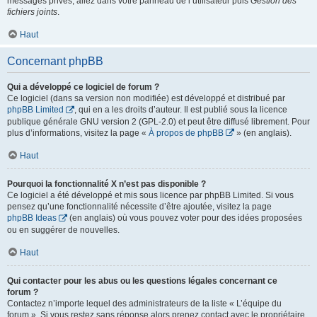
messages privés, allez dans votre panneau de l’utilisateur puis
Gestion des
fichiers joints
.
Haut
Concernant phpBB
Qui a développé ce logiciel de forum ?
Ce logiciel (dans sa version non modifiée) est développé et distribué par
phpBB Limited
, qui en a les droits d’auteur. Il est publié sous la licence
publique générale GNU version 2 (GPL-2.0) et peut être diffusé librement. Pour
plus d’informations, visitez la page «
À propos de phpBB
» (en anglais).
Haut
Pourquoi la fonctionnalité X n’est pas disponible ?
Ce logiciel a été développé et mis sous licence par phpBB Limited. Si vous
pensez qu’une fonctionnalité nécessite d’être ajoutée, visitez la page
phpBB Ideas
(en anglais) où vous pouvez voter pour des idées proposées
ou en suggérer de nouvelles.
Haut
Qui contacter pour les abus ou les questions légales concernant ce
forum ?
Contactez n’importe lequel des administrateurs de la liste « L’équipe du
forum ». Si vous restez sans réponse alors prenez contact avec le propriétaire