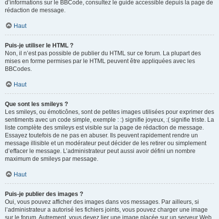
d’informations sur le BBCode, consultez le guide accessible depuis la page de
rédaction de message.
Haut
Puis-je utiliser le HTML ?
Non, il n’est pas possible de publier du HTML sur ce forum. La plupart des
mises en forme permises par le HTML peuvent être appliquées avec les
BBCodes.
Haut
Que sont les smileys ?
Les smileys, ou émoticônes, sont de petites images utilisées pour exprimer des
sentiments avec un code simple, exemple : :) signifie joyeux, :( signifie triste. La
liste complète des smileys est visible sur la page de rédaction de message.
Essayez toutefois de ne pas en abuser. Ils peuvent rapidement rendre un
message illisible et un modérateur peut décider de les retirer ou simplement
d’effacer le message. L’administrateur peut aussi avoir défini un nombre
maximum de smileys par message.
Haut
Puis-je publier des images ?
Oui, vous pouvez afficher des images dans vos messages. Par ailleurs, si
l’administrateur a autorisé les fichiers joints, vous pouvez charger une image
sur le forum. Autrement, vous devez lier une image placée sur un serveur Web