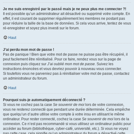
Je me suis enregistré par le passé mais je ne peux plus me connecter ?!
Il est possible qu’un administrateur ait désactivé ou supprimé votre compte. En
effet, il est courant de supprimer régulièrement les membres ne postant pas
pour réduire la taille de la base de données. Si cela vous arrive, tentez de vous
ré-enregistrer et soyez plus investi sur le forum.
Haut
J’ai perdu mon mot de passe !
Pas de panique ! Bien que votre mot de passe ne puisse pas être récupéré, il
peut facilement être réinitialisé. Pour ce faire, rendez vous sur la page de
connexion puis cliquez sur
J’ai oublié mon mot de passe
. Suivez les
instructions énoncées et vous devriez pouvoir à nouveau vous connecter.
Si toutefois vous ne parveniez pas à réinitialiser votre mot de passe, contactez
un administrateur du forum.
Haut
Pourquoi suis-je automatiquement déconnecté ?
Si vous ne cochez pas la case
Se souvenir de moi
lors de votre connexion,
vous ne resterez connecté que pendant une durée déterminée. Cela empêche
que quelqu’un d’autre utilise votre compte à votre insu en utilisant le même
ordinateur. Pour rester connecté, cochez la case
Se souvenir de moi
lors de la
connexion. Ce n’est pas recommandé si vous utilisez un ordinateur public pour
accéder au forum (bibliothèque, cyber-café, université, etc.). Si vous ne voyez
pas cette case, cela signifie qu’un administrateur du forum a désactivé cette