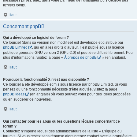
messages privés, allez dans votre panneau de l’utilisateur puis
Gestion des
fichiers joints
.
Haut
Concernant phpBB
Qui a développé ce logiciel de forum ?
Ce logiciel (dans sa version non modifiée) est développé et distribué par
phpBB Limited
, qui en a les droits d’auteur. Il est publié sous la licence
publique générale GNU version 2 (GPL-2.0) et peut être diffusé librement. Pour
plus d’informations, visitez la page «
À propos de phpBB
» (en anglais).
Haut
Pourquoi la fonctionnalité X n’est pas disponible ?
Ce logiciel a été développé et mis sous licence par phpBB Limited. Si vous
pensez qu’une fonctionnalité nécessite d’être ajoutée, visitez la page
phpBB Ideas
(en anglais) où vous pouvez voter pour des idées proposées
ou en suggérer de nouvelles.
Haut
Qui contacter pour les abus ou les questions légales concernant ce
forum ?
Contactez n’importe lequel des administrateurs de la liste « L’équipe du
forum ». Si vous restez sans réponse alors prenez contact avec le propriétaire