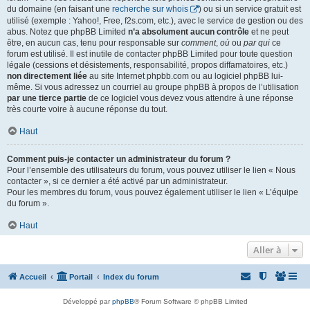
du domaine (en faisant une
recherche sur whois
) ou si un service gratuit est
utilisé (exemple : Yahoo!, Free, f2s.com, etc.), avec le service de gestion ou des
abus. Notez que phpBB Limited
n’a absolument aucun contrôle
et ne peut
être, en aucun cas, tenu pour responsable sur
comment
,
où
ou
par qui
ce
forum est utilisé. Il est inutile de contacter phpBB Limited pour toute question
légale (cessions et désistements, responsabilité, propos diffamatoires, etc.)
non directement liée
au site Internet phpbb.com ou au logiciel phpBB lui-
même. Si vous adressez un courriel au groupe phpBB à propos de l’utilisation
par une tierce partie
de ce logiciel vous devez vous attendre à une réponse
très courte voire à aucune réponse du tout.
Haut
Comment puis-je contacter un administrateur du forum ?
Pour l’ensemble des utilisateurs du forum, vous pouvez utiliser le lien « Nous
contacter », si ce dernier a été activé par un administrateur.
Pour les membres du forum, vous pouvez également utiliser le lien « L’équipe
du forum ».
Haut
Aller à
Accueil
Portail
Index du forum
Développé par
phpBB
® Forum Software © phpBB Limited