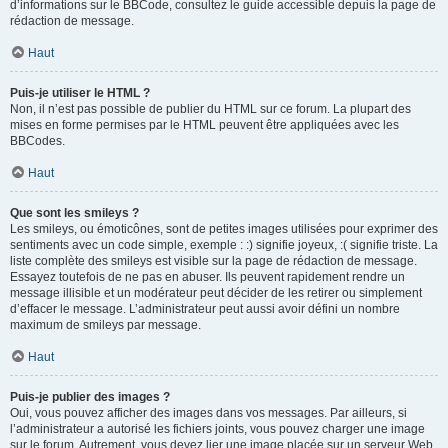
d’informations sur le BBCode, consultez le guide accessible depuis la page de
rédaction de message.
Haut
Puis-je utiliser le HTML ?
Non, il n’est pas possible de publier du HTML sur ce forum. La plupart des
mises en forme permises par le HTML peuvent être appliquées avec les
BBCodes.
Haut
Que sont les smileys ?
Les smileys, ou émoticônes, sont de petites images utilisées pour exprimer des
sentiments avec un code simple, exemple : :) signifie joyeux, :( signifie triste. La
liste complète des smileys est visible sur la page de rédaction de message.
Essayez toutefois de ne pas en abuser. Ils peuvent rapidement rendre un
message illisible et un modérateur peut décider de les retirer ou simplement
d’effacer le message. L’administrateur peut aussi avoir défini un nombre
maximum de smileys par message.
Haut
Puis-je publier des images ?
Oui, vous pouvez afficher des images dans vos messages. Par ailleurs, si
l’administrateur a autorisé les fichiers joints, vous pouvez charger une image
sur le forum. Autrement, vous devez lier une image placée sur un serveur Web