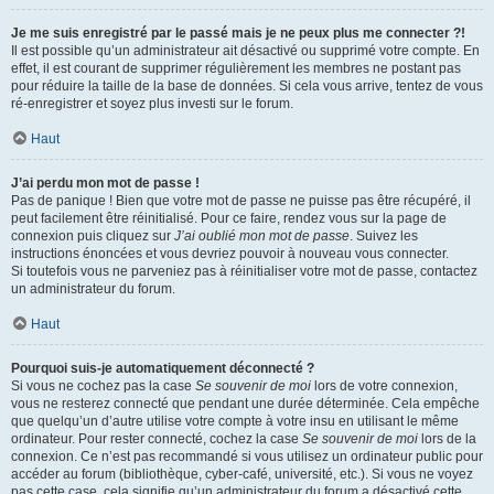
Je me suis enregistré par le passé mais je ne peux plus me connecter ?!
Il est possible qu’un administrateur ait désactivé ou supprimé votre compte. En
effet, il est courant de supprimer régulièrement les membres ne postant pas
pour réduire la taille de la base de données. Si cela vous arrive, tentez de vous
ré-enregistrer et soyez plus investi sur le forum.
Haut
J’ai perdu mon mot de passe !
Pas de panique ! Bien que votre mot de passe ne puisse pas être récupéré, il
peut facilement être réinitialisé. Pour ce faire, rendez vous sur la page de
connexion puis cliquez sur
J’ai oublié mon mot de passe
. Suivez les
instructions énoncées et vous devriez pouvoir à nouveau vous connecter.
Si toutefois vous ne parveniez pas à réinitialiser votre mot de passe, contactez
un administrateur du forum.
Haut
Pourquoi suis-je automatiquement déconnecté ?
Si vous ne cochez pas la case
Se souvenir de moi
lors de votre connexion,
vous ne resterez connecté que pendant une durée déterminée. Cela empêche
que quelqu’un d’autre utilise votre compte à votre insu en utilisant le même
ordinateur. Pour rester connecté, cochez la case
Se souvenir de moi
lors de la
connexion. Ce n’est pas recommandé si vous utilisez un ordinateur public pour
accéder au forum (bibliothèque, cyber-café, université, etc.). Si vous ne voyez
pas cette case, cela signifie qu’un administrateur du forum a désactivé cette