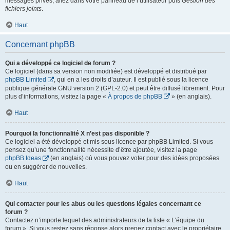
messages privés, allez dans votre panneau de l’utilisateur puis
Gestion des
fichiers joints
.
Haut
Concernant phpBB
Qui a développé ce logiciel de forum ?
Ce logiciel (dans sa version non modifiée) est développé et distribué par
phpBB Limited
, qui en a les droits d’auteur. Il est publié sous la licence
publique générale GNU version 2 (GPL-2.0) et peut être diffusé librement. Pour
plus d’informations, visitez la page «
À propos de phpBB
» (en anglais).
Haut
Pourquoi la fonctionnalité X n’est pas disponible ?
Ce logiciel a été développé et mis sous licence par phpBB Limited. Si vous
pensez qu’une fonctionnalité nécessite d’être ajoutée, visitez la page
phpBB Ideas
(en anglais) où vous pouvez voter pour des idées proposées
ou en suggérer de nouvelles.
Haut
Qui contacter pour les abus ou les questions légales concernant ce
forum ?
Contactez n’importe lequel des administrateurs de la liste « L’équipe du
forum ». Si vous restez sans réponse alors prenez contact avec le propriétaire