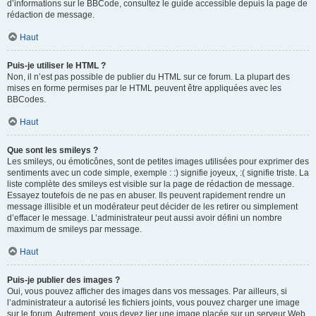
d’informations sur le BBCode, consultez le guide accessible depuis la page de
rédaction de message.
Haut
Puis-je utiliser le HTML ?
Non, il n’est pas possible de publier du HTML sur ce forum. La plupart des
mises en forme permises par le HTML peuvent être appliquées avec les
BBCodes.
Haut
Que sont les smileys ?
Les smileys, ou émoticônes, sont de petites images utilisées pour exprimer des
sentiments avec un code simple, exemple : :) signifie joyeux, :( signifie triste. La
liste complète des smileys est visible sur la page de rédaction de message.
Essayez toutefois de ne pas en abuser. Ils peuvent rapidement rendre un
message illisible et un modérateur peut décider de les retirer ou simplement
d’effacer le message. L’administrateur peut aussi avoir défini un nombre
maximum de smileys par message.
Haut
Puis-je publier des images ?
Oui, vous pouvez afficher des images dans vos messages. Par ailleurs, si
l’administrateur a autorisé les fichiers joints, vous pouvez charger une image
sur le forum. Autrement, vous devez lier une image placée sur un serveur Web