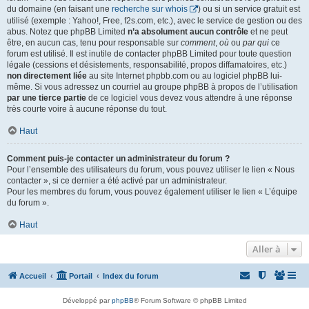
du domaine (en faisant une
recherche sur whois
) ou si un service gratuit est
utilisé (exemple : Yahoo!, Free, f2s.com, etc.), avec le service de gestion ou des
abus. Notez que phpBB Limited
n’a absolument aucun contrôle
et ne peut
être, en aucun cas, tenu pour responsable sur
comment
,
où
ou
par qui
ce
forum est utilisé. Il est inutile de contacter phpBB Limited pour toute question
légale (cessions et désistements, responsabilité, propos diffamatoires, etc.)
non directement liée
au site Internet phpbb.com ou au logiciel phpBB lui-
même. Si vous adressez un courriel au groupe phpBB à propos de l’utilisation
par une tierce partie
de ce logiciel vous devez vous attendre à une réponse
très courte voire à aucune réponse du tout.
Haut
Comment puis-je contacter un administrateur du forum ?
Pour l’ensemble des utilisateurs du forum, vous pouvez utiliser le lien « Nous
contacter », si ce dernier a été activé par un administrateur.
Pour les membres du forum, vous pouvez également utiliser le lien « L’équipe
du forum ».
Haut
Aller à
Accueil
Portail
Index du forum
Développé par
phpBB
® Forum Software © phpBB Limited