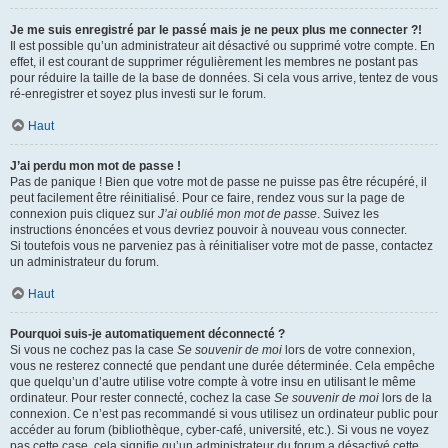
Je me suis enregistré par le passé mais je ne peux plus me connecter ?!
Il est possible qu’un administrateur ait désactivé ou supprimé votre compte. En
effet, il est courant de supprimer régulièrement les membres ne postant pas
pour réduire la taille de la base de données. Si cela vous arrive, tentez de vous
ré-enregistrer et soyez plus investi sur le forum.
Haut
J’ai perdu mon mot de passe !
Pas de panique ! Bien que votre mot de passe ne puisse pas être récupéré, il
peut facilement être réinitialisé. Pour ce faire, rendez vous sur la page de
connexion puis cliquez sur
J’ai oublié mon mot de passe
. Suivez les
instructions énoncées et vous devriez pouvoir à nouveau vous connecter.
Si toutefois vous ne parveniez pas à réinitialiser votre mot de passe, contactez
un administrateur du forum.
Haut
Pourquoi suis-je automatiquement déconnecté ?
Si vous ne cochez pas la case
Se souvenir de moi
lors de votre connexion,
vous ne resterez connecté que pendant une durée déterminée. Cela empêche
que quelqu’un d’autre utilise votre compte à votre insu en utilisant le même
ordinateur. Pour rester connecté, cochez la case
Se souvenir de moi
lors de la
connexion. Ce n’est pas recommandé si vous utilisez un ordinateur public pour
accéder au forum (bibliothèque, cyber-café, université, etc.). Si vous ne voyez
pas cette case, cela signifie qu’un administrateur du forum a désactivé cette