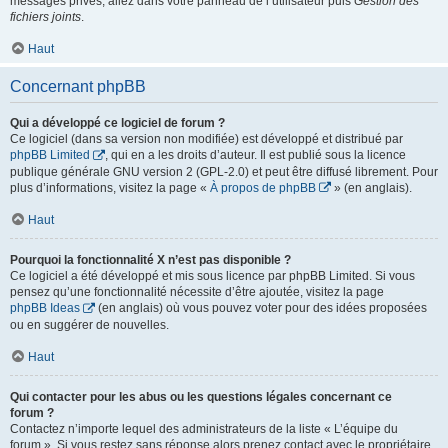
messages privés, allez dans votre panneau de l’utilisateur puis
Gestion des
fichiers joints
.
Haut
Concernant phpBB
Qui a développé ce logiciel de forum ?
Ce logiciel (dans sa version non modifiée) est développé et distribué par
phpBB Limited
, qui en a les droits d’auteur. Il est publié sous la licence
publique générale GNU version 2 (GPL-2.0) et peut être diffusé librement. Pour
plus d’informations, visitez la page «
À propos de phpBB
» (en anglais).
Haut
Pourquoi la fonctionnalité X n’est pas disponible ?
Ce logiciel a été développé et mis sous licence par phpBB Limited. Si vous
pensez qu’une fonctionnalité nécessite d’être ajoutée, visitez la page
phpBB Ideas
(en anglais) où vous pouvez voter pour des idées proposées
ou en suggérer de nouvelles.
Haut
Qui contacter pour les abus ou les questions légales concernant ce
forum ?
Contactez n’importe lequel des administrateurs de la liste « L’équipe du
forum ». Si vous restez sans réponse alors prenez contact avec le propriétaire