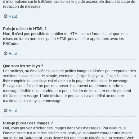
d’informations sur le BBCode, consultez le guide accessible depuis la page de
rédaction de message.
Haut
Puis-je utiliser le HTML ?
Non, il n’est pas possible de publier du HTML sur ce forum. La plupart des
mises en forme permises par le HTML peuvent être appliquées avec les
BBCodes.
Haut
Que sont les smileys ?
Les smileys, ou émoticônes, sont de petites images utilisées pour exprimer des
sentiments avec un code simple, exemple : :) signifie joyeux, :( signifie triste. La
liste complète des smileys est visible sur la page de rédaction de message.
Essayez toutefois de ne pas en abuser. Ils peuvent rapidement rendre un
message illisible et un modérateur peut décider de les retirer ou simplement
d’effacer le message. L’administrateur peut aussi avoir défini un nombre
maximum de smileys par message.
Haut
Puis-je publier des images ?
Oui, vous pouvez afficher des images dans vos messages. Par ailleurs, si
l’administrateur a autorisé les fichiers joints, vous pouvez charger une image
sur le forum. Autrement, vous devez lier une image placée sur un serveur Web