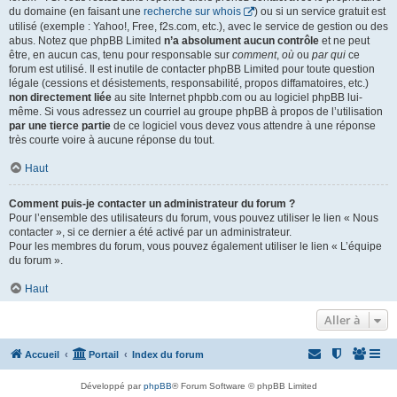
du domaine (en faisant une
recherche sur whois
) ou si un service gratuit est
utilisé (exemple : Yahoo!, Free, f2s.com, etc.), avec le service de gestion ou des
abus. Notez que phpBB Limited
n’a absolument aucun contrôle
et ne peut
être, en aucun cas, tenu pour responsable sur
comment
,
où
ou
par qui
ce
forum est utilisé. Il est inutile de contacter phpBB Limited pour toute question
légale (cessions et désistements, responsabilité, propos diffamatoires, etc.)
non directement liée
au site Internet phpbb.com ou au logiciel phpBB lui-
même. Si vous adressez un courriel au groupe phpBB à propos de l’utilisation
par une tierce partie
de ce logiciel vous devez vous attendre à une réponse
très courte voire à aucune réponse du tout.
Haut
Comment puis-je contacter un administrateur du forum ?
Pour l’ensemble des utilisateurs du forum, vous pouvez utiliser le lien « Nous
contacter », si ce dernier a été activé par un administrateur.
Pour les membres du forum, vous pouvez également utiliser le lien « L’équipe
du forum ».
Haut
Aller à
Accueil
Portail
Index du forum
Développé par
phpBB
® Forum Software © phpBB Limited