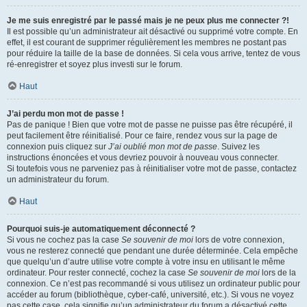
Je me suis enregistré par le passé mais je ne peux plus me connecter ?!
Il est possible qu’un administrateur ait désactivé ou supprimé votre compte. En
effet, il est courant de supprimer régulièrement les membres ne postant pas
pour réduire la taille de la base de données. Si cela vous arrive, tentez de vous
ré-enregistrer et soyez plus investi sur le forum.
Haut
J’ai perdu mon mot de passe !
Pas de panique ! Bien que votre mot de passe ne puisse pas être récupéré, il
peut facilement être réinitialisé. Pour ce faire, rendez vous sur la page de
connexion puis cliquez sur
J’ai oublié mon mot de passe
. Suivez les
instructions énoncées et vous devriez pouvoir à nouveau vous connecter.
Si toutefois vous ne parveniez pas à réinitialiser votre mot de passe, contactez
un administrateur du forum.
Haut
Pourquoi suis-je automatiquement déconnecté ?
Si vous ne cochez pas la case
Se souvenir de moi
lors de votre connexion,
vous ne resterez connecté que pendant une durée déterminée. Cela empêche
que quelqu’un d’autre utilise votre compte à votre insu en utilisant le même
ordinateur. Pour rester connecté, cochez la case
Se souvenir de moi
lors de la
connexion. Ce n’est pas recommandé si vous utilisez un ordinateur public pour
accéder au forum (bibliothèque, cyber-café, université, etc.). Si vous ne voyez
pas cette case, cela signifie qu’un administrateur du forum a désactivé cette