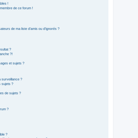
bles !
n membre de ce forum !
ateurs de ma liste d’amis ou d’ignorés ?
sultat ?
anche ?!
ages et sujets ?
a surveillance ?
 sujets ?
es de sujets ?
orum ?
ible ?