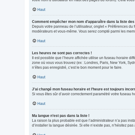
votre nom d’utilisateur en haut des pages du forum). Cela vous
Haut
Comment empêcher mon nom d’apparaître dans la liste de
Depuis votre panneau de l’utilisateur, onglet « Préférences du 
modérateurs et vous-même. Vous serez compté parmi les membr
Haut
Les heures ne sont pas correctes !
Il est possible que l’heure affichée utilise un fuseau horaire d
zone où vous vous trouvez (ex : Londres, Paris, New York, Syd
n’êtes pas enregistré, c’est le bon moment pour le faire.
Haut
J’ai changé mon fuseau horaire et l’heure est toujours incorr
Si vous êtes sûr d’avoir correctement paramétré votre fuseau hor
Haut
Ma langue n’est pas dans la liste !
La raison la plus probable est que l’administrateur n’a pas i
d’installer la langue désirée. Si elle n’existe pas, n’hésitez pa