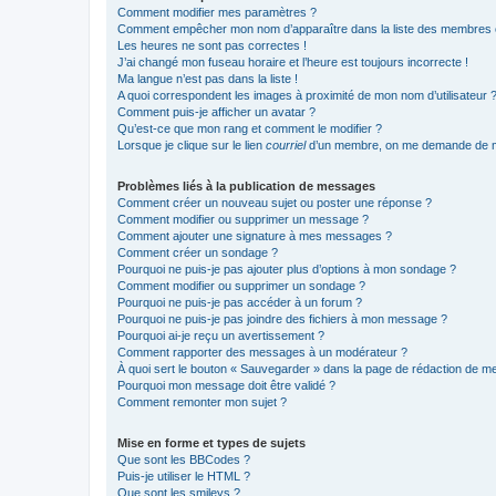
Comment modifier mes paramètres ?
Comment empêcher mon nom d’apparaître dans la liste des membres
Les heures ne sont pas correctes !
J’ai changé mon fuseau horaire et l’heure est toujours incorrecte !
Ma langue n’est pas dans la liste !
A quoi correspondent les images à proximité de mon nom d’utilisateur 
Comment puis-je afficher un avatar ?
Qu’est-ce que mon rang et comment le modifier ?
Lorsque je clique sur le lien
courriel
d’un membre, on me demande de m
Problèmes liés à la publication de messages
Comment créer un nouveau sujet ou poster une réponse ?
Comment modifier ou supprimer un message ?
Comment ajouter une signature à mes messages ?
Comment créer un sondage ?
Pourquoi ne puis-je pas ajouter plus d’options à mon sondage ?
Comment modifier ou supprimer un sondage ?
Pourquoi ne puis-je pas accéder à un forum ?
Pourquoi ne puis-je pas joindre des fichiers à mon message ?
Pourquoi ai-je reçu un avertissement ?
Comment rapporter des messages à un modérateur ?
À quoi sert le bouton « Sauvegarder » dans la page de rédaction de 
Pourquoi mon message doit être validé ?
Comment remonter mon sujet ?
Mise en forme et types de sujets
Que sont les BBCodes ?
Puis-je utiliser le HTML ?
Que sont les smileys ?