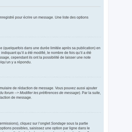
nregistré pour écrire un message. Une liste des options
 (quelquefois dans une durée limitée après sa publication) en
iquant qu’il a été modifié, le nombre de fois qu’il a été
sage, cependant ils ont la possibilité de laisser une note
elqu’un y a répondu.
rmulaire de rédaction de message. Vous pouvez aussi ajouter
du forum --> Modifier les préférences de message
). Par la suite,
daction de message.
ermissions), cliquez sur l’onglet
Sondage
sous la partie
ptions possibles, saisissez une option par ligne dans le