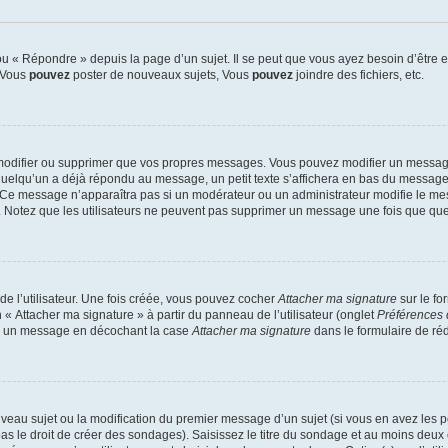
 « Répondre » depuis la page d’un sujet. Il se peut que vous ayez besoin d’être e
: Vous
pouvez
poster de nouveaux sujets, Vous
pouvez
joindre des fichiers, etc.
modifier ou supprimer que vos propres messages. Vous pouvez modifier un message
lqu’un a déjà répondu au message, un petit texte s’affichera en bas du message ind
n. Ce message n’apparaîtra pas si un modérateur ou un administrateur modifie le mes
ive. Notez que les utilisateurs ne peuvent pas supprimer un message une fois que qu
e l’utilisateur. Une fois créée, vous pouvez cocher
Attacher ma signature
sur le fo
 « Attacher ma signature » à partir du panneau de l’utilisateur (onglet
Préférences 
 à un message en décochant la case
Attacher ma signature
dans le formulaire de ré
ouveau sujet ou la modification du premier message d’un sujet (si vous en avez les p
 le droit de créer des sondages). Saisissez le titre du sondage et au moins deux o