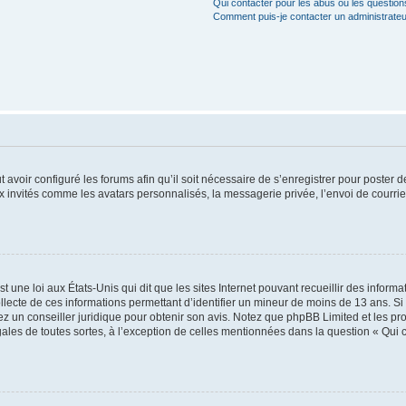
Qui contacter pour les abus ou les questio
Comment puis-je contacter un administrateu
t avoir configuré les forums afin qu’il soit nécessaire de s’enregistrer pour poster
x invités comme les avatars personnalisés, la messagerie privée, l’envoi de courri
t une loi aux États-Unis qui dit que les sites Internet pouvant recueillir des infor
ollecte de ces informations permettant d’identifier un mineur de moins de 13 ans. S
tez un conseiller juridique pour obtenir son avis. Notez que phpBB Limited et les pr
gales de toutes sortes, à l’exception de celles mentionnées dans la question « Qui