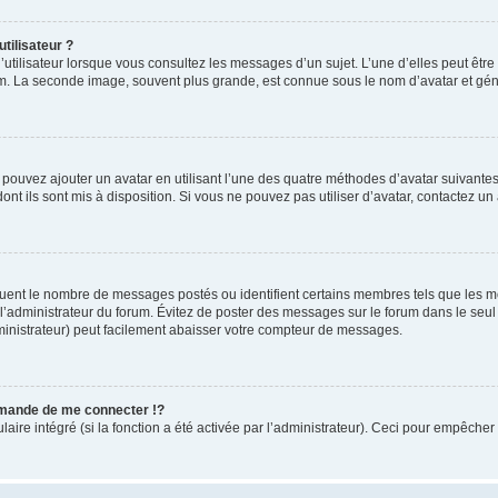
tilisateur ?
utilisateur lorsque vous consultez les messages d’un sujet. L’une d’elles peut êtr
rum. La seconde image, souvent plus grande, est connue sous le nom d’avatar et 
s pouvez ajouter un avatar en utilisant l’une des quatre méthodes d’avatar suivantes 
ont ils sont mis à disposition. Si vous ne pouvez pas utiliser d’avatar, contactez un
iquent le nombre de messages postés ou identifient certains membres tels que les 
ar l’administrateur du forum. Évitez de poster des messages sur le forum dans le seu
ministrateur) peut facilement abaisser votre compteur de messages.
mande de me connecter !?
re intégré (si la fonction a été activée par l’administrateur). Ceci pour empêcher l’u