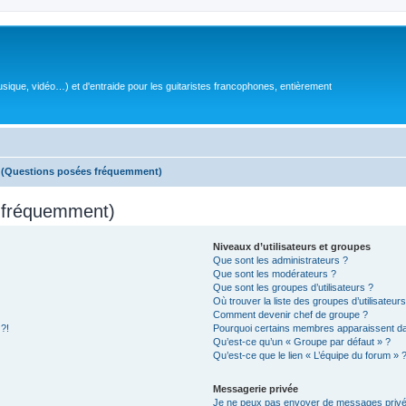
sique, vidéo…) et d'entraide pour les guitaristes francophones, entièrement
s (Questions posées fréquemment)
s fréquemment)
Niveaux d’utilisateurs et groupes
Que sont les administrateurs ?
Que sont les modérateurs ?
Que sont les groupes d’utilisateurs ?
Où trouver la liste des groupes d’utilisateur
Comment devenir chef de groupe ?
 ?!
Pourquoi certains membres apparaissent dan
Qu’est-ce qu’un « Groupe par défaut » ?
Qu’est-ce que le lien « L’équipe du forum » 
Messagerie privée
Je ne peux pas envoyer de messages privé