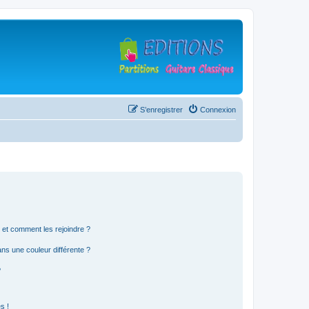
S’enregistrer
Connexion
s et comment les rejoindre ?
s une couleur différente ?
?
s !