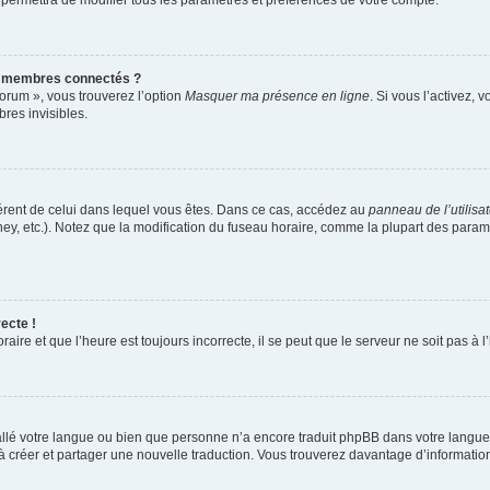
 permettra de modifier tous les paramètres et préférences de votre compte.
s membres connectés ?
forum », vous trouverez l’option
Masquer ma présence en ligne
. Si vous l’activez, 
es invisibles.
ifférent de celui dans lequel vous êtes. Dans ce cas, accédez au
panneau de l’utilisa
ney, etc.). Notez que la modification du fuseau horaire, comme la plupart des para
ecte !
aire et que l’heure est toujours incorrecte, il se peut que le serveur ne soit pas à
nstallé votre langue ou bien que personne n’a encore traduit phpBB dans votre lang
s à créer et partager une nouvelle traduction. Vous trouverez davantage d’information