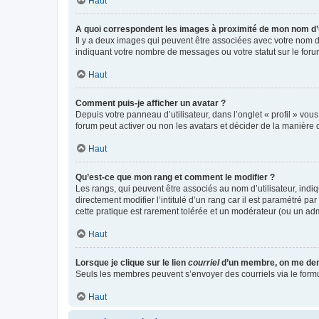
Haut
A quoi correspondent les images à proximité de mon nom d’u
Il y a deux images qui peuvent être associées avec votre nom d’
indiquant votre nombre de messages ou votre statut sur le fo
Haut
Comment puis-je afficher un avatar ?
Depuis votre panneau d’utilisateur, dans l’onglet « profil » vou
forum peut activer ou non les avatars et décider de la manière d
Haut
Qu’est-ce que mon rang et comment le modifier ?
Les rangs, qui peuvent être associés au nom d’utilisateur, ind
directement modifier l’intitulé d’un rang car il est paramétré p
cette pratique est rarement tolérée et un modérateur (ou un ad
Haut
Lorsque je clique sur le lien
courriel
d’un membre, on me de
Seuls les membres peuvent s’envoyer des courriels via le formulai
Haut