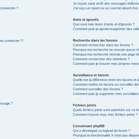
Je reçois sans arrêt des messages indésira
 connectés ?
J’ai reçu un spam ou un courriel abusif d’u
Amis et ignorés
Que sont mes listes d’amis et d’ignorés ?
?
Comment puis-je ajouter/supprimer des utilis
Recherche dans les forums
e connecter !?
Comment rechercher dans les forums ?
Pourquoi ma recherche ne renvoie aucun ré
Pourquoi ma recherche renvoie une page bl
Comment rechercher des membres ?
Comment puis-je trouver mes propres mess
Surveillance et favoris
Quelle est la différence entre les favoris et l
Comment mettre en favoris ou surveiller des
Comment surveiller des forums ?
Comment puis-je supprimer mes surveillanc
message ?
Fichiers joints
Quels fichiers joints sont autorisés sur ce f
Comment trouver tous mes fichiers joints ?
Concernant phpBB
Qui a développé ce logiciel de forum ?
Pourquoi la fonctionnalité X n’est pas dispon