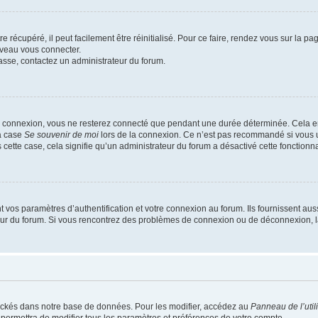
 récupéré, il peut facilement être réinitialisé. Pour ce faire, rendez vous sur la p
uveau vous connecter.
passe, contactez un administrateur du forum.
e connexion, vous ne resterez connecté que pendant une durée déterminée. Cela em
la case
Se souvenir de moi
lors de la connexion. Ce n’est pas recommandé si vous u
s cette case, cela signifie qu’un administrateur du forum a désactivé cette fonctionna
os paramètres d’authentification et votre connexion au forum. Ils fournissent aussi
teur du forum. Si vous rencontrez des problèmes de connexion ou de déconnexion, l
ockés dans notre base de données. Pour les modifier, accédez au
Panneau de l’util