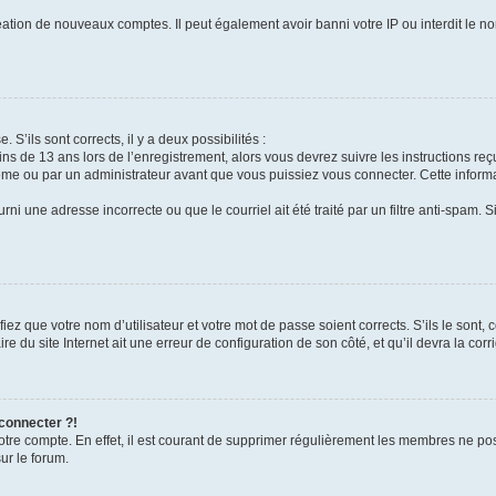
réation de nouveaux comptes. Il peut également avoir banni votre IP ou interdit le no
 S’ils sont corrects, il y a deux possibilités :
ins de 13 ans lors de l’enregistrement, alors vous devrez suivre les instructions r
me ou par un administrateur avant que vous puissiez vous connecter. Cette informat
rni une adresse incorrecte ou que le courriel ait été traité par un filtre anti-spam. S
iez que votre nom d’utilisateur et votre mot de passe soient corrects. S’ils le sont,
e du site Internet ait une erreur de configuration de son côté, et qu’il devra la corri
 connecter ?!
votre compte. En effet, il est courant de supprimer régulièrement les membres ne pos
ur le forum.