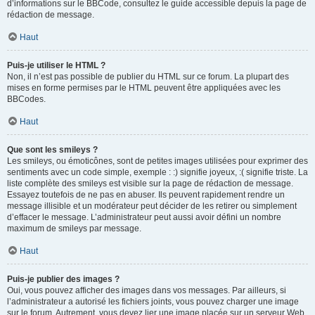
d’informations sur le BBCode, consultez le guide accessible depuis la page de
rédaction de message.
Haut
Puis-je utiliser le HTML ?
Non, il n’est pas possible de publier du HTML sur ce forum. La plupart des
mises en forme permises par le HTML peuvent être appliquées avec les
BBCodes.
Haut
Que sont les smileys ?
Les smileys, ou émoticônes, sont de petites images utilisées pour exprimer des
sentiments avec un code simple, exemple : :) signifie joyeux, :( signifie triste. La
liste complète des smileys est visible sur la page de rédaction de message.
Essayez toutefois de ne pas en abuser. Ils peuvent rapidement rendre un
message illisible et un modérateur peut décider de les retirer ou simplement
d’effacer le message. L’administrateur peut aussi avoir défini un nombre
maximum de smileys par message.
Haut
Puis-je publier des images ?
Oui, vous pouvez afficher des images dans vos messages. Par ailleurs, si
l’administrateur a autorisé les fichiers joints, vous pouvez charger une image
sur le forum. Autrement, vous devez lier une image placée sur un serveur Web