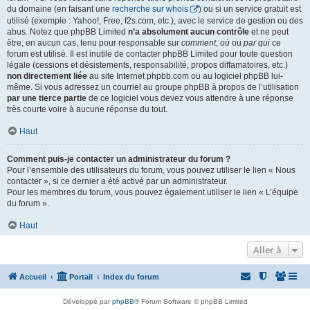
du domaine (en faisant une
recherche sur whois
) ou si un service gratuit est
utilisé (exemple : Yahoo!, Free, f2s.com, etc.), avec le service de gestion ou des
abus. Notez que phpBB Limited
n’a absolument aucun contrôle
et ne peut
être, en aucun cas, tenu pour responsable sur
comment
,
où
ou
par qui
ce
forum est utilisé. Il est inutile de contacter phpBB Limited pour toute question
légale (cessions et désistements, responsabilité, propos diffamatoires, etc.)
non directement liée
au site Internet phpbb.com ou au logiciel phpBB lui-
même. Si vous adressez un courriel au groupe phpBB à propos de l’utilisation
par une tierce partie
de ce logiciel vous devez vous attendre à une réponse
très courte voire à aucune réponse du tout.
Haut
Comment puis-je contacter un administrateur du forum ?
Pour l’ensemble des utilisateurs du forum, vous pouvez utiliser le lien « Nous
contacter », si ce dernier a été activé par un administrateur.
Pour les membres du forum, vous pouvez également utiliser le lien « L’équipe
du forum ».
Haut
Aller à
Accueil
Portail
Index du forum
Développé par
phpBB
® Forum Software © phpBB Limited