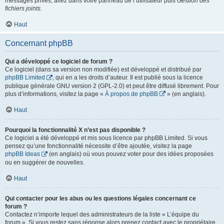
messages privés, allez dans votre panneau de l’utilisateur puis
Gestion des
fichiers joints
.
Haut
Concernant phpBB
Qui a développé ce logiciel de forum ?
Ce logiciel (dans sa version non modifiée) est développé et distribué par
phpBB Limited
, qui en a les droits d’auteur. Il est publié sous la licence
publique générale GNU version 2 (GPL-2.0) et peut être diffusé librement. Pour
plus d’informations, visitez la page «
À propos de phpBB
» (en anglais).
Haut
Pourquoi la fonctionnalité X n’est pas disponible ?
Ce logiciel a été développé et mis sous licence par phpBB Limited. Si vous
pensez qu’une fonctionnalité nécessite d’être ajoutée, visitez la page
phpBB Ideas
(en anglais) où vous pouvez voter pour des idées proposées
ou en suggérer de nouvelles.
Haut
Qui contacter pour les abus ou les questions légales concernant ce
forum ?
Contactez n’importe lequel des administrateurs de la liste « L’équipe du
forum ». Si vous restez sans réponse alors prenez contact avec le propriétaire