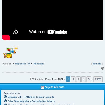
Vus : 25 •
Réponses : 0
•
Répondre
[
Tout lire
]
1
2
3
4
5
1370
2739 sujets • Page
1
sur
1370
•
…
Sujets récents
Sujets récents
Delcamp. J.F: - TANGO en la mieur opus 3a
Drive Your Neighbors Crazy #guitar #shorts