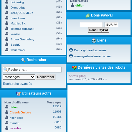
Modérateurs
(47)
boineekig
didier
(45)
Dienuedge
(66)
JACQUES vILLY
Dons PayPal
(62)
Franckinux
(38)
MathieuBK
(44)
Teletraderuacank
(56)
vivalee
(64)
Bruno Goedefroy
Liens
(40)
SophK
(64)
wsuemnick
Cours guitare Lausanne
cours-guitare-lausanne.com
Rechercher
Dernières visites des robots
Ahrefs [Bot]
ven. août 07, 2026 9:43 am
Recherche avancée
Utilisateurs actifs
Nom d’utilisateur
Messages
12519
didier
11908
ClassicGuitare
10164
hirondelle
6018
rdan06
5086
rolanbo