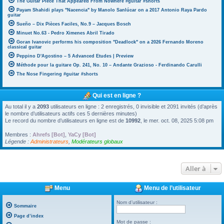
The Guitar Piece That Appeared From Nowhere #guitar #shorts
Payam Shahidi plays "Nacencia" by Manolo Sanlúcar on a 2017 Antonio Raya Pardo
guitar
Sueño – Dix Pièces Faciles, No.9 – Jacques Bosch
Minuet No.63 - Pedro Ximenes Abril Tirado
Goran Ivanovic performs his composition "Deadlock" on a 2026 Fernando Moreno
classical guitar
Peppino D'Agostino – 5 Advanced Etudes | Preview
Méthode pour la guitare Op. 241, No. 10 – Andante Grazioso - Ferdinando Carulli
The Nose Fingering #guitar #shorts
Qui est en ligne ?
Au total il y a
2093
utilisateurs en ligne : 2 enregistrés, 0 invisible et 2091 invités (d’après
le nombre d’utilisateurs actifs ces 5 dernières minutes)
Le record du nombre d’utilisateurs en ligne est de
10992
, le mer. oct. 08, 2025 5:08 pm
Membres :
Ahrefs [Bot]
,
YaCy [Bot]
Légende :
Administrateurs
,
Modérateurs globaux
Aller à
Menu
Menu de l’utilisateur
Nom d’utilisateur :
Sommaire
Page d’index
Mot de passe :