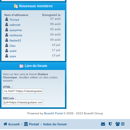
Nouveaux membres
Nom d’utilisateur
Enregistré le
07 août
Tocoya
06 août
salinosk
05 août
ayayema
04 août
ramfuture
04 août
Narbe62
23 juil.
Clau
17 juil.
soleil
13 juil.
yaya
Lien du forum
Voici un lien vers le forum
Guitare
Classique
. Veuillez utiliser un des codes
suivant :
HTML :
BBCode :
Powered by
Board3 Portal
© 2009 - 2023 Board3 Group
Accueil
Portail
Index du forum