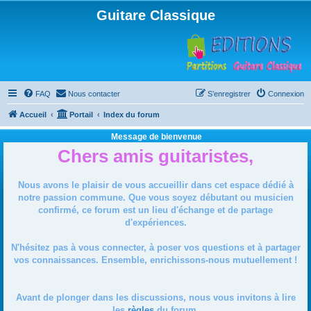
Guitare Classique
FAQ
Nous contacter
S’enregistrer
Connexion
Accueil
Portail
Index du forum
Message de bienvenue
Chers amis guitaristes,
Nous avons le plaisir de vous accueillir dans cet espace dédié à
notre passion commune. Que vous soyez débutant ou musicien
confirmé, ce forum est un lieu d'échange et de partage
d'expériences.
N'hésitez pas à vous connecter, à poser vos questions et à partager
vos connaissances. Ensemble, enrichissons-nous mutuellement !
Avant de plonger dans les discussions, nous vous invitons à lire
les
règles
du forum.