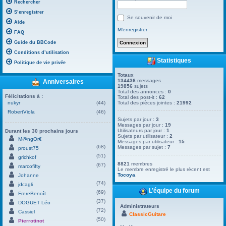
Rechercher
S’enregistrer
Se souvenir de moi
Aide
M’enregistrer
FAQ
Guide du BBCode
Conditions d’utilisation
Statistiques
Politique de vie privée
Totaux
134436
messages
Anniversaires
19856
sujets
Total des annonces :
0
Félicitations à :
Total des post-it :
62
nukyr
(44)
Total des pièces jointes :
21992
RobertViola
(46)
Sujets par jour :
3
Messages par jour :
19
Utilisateurs par jour :
1
Durant les 30 prochains jours
Sujets par utilisateur :
2
M@ngOr€
Messages par utilisateur :
15
(68)
Messages par sujet :
7
proust75
(51)
grichkof
8821
membres
(67)
marcofifty
Le membre enregistré le plus récent est
Tocoya
.
Johanne
(74)
jdcagli
L’équipe du forum
(69)
FrereBenoît
(37)
DOGUET Léo
Administrateurs
(72)
Cassiel
ClassicGuitare
(50)
Pierrotinot