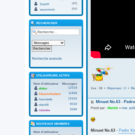
(40)
SophK
(64)
wsuemnick
RECHERCHER
Recherche avancée
UTILISATEURS ACTIFS
Nom d’utilisateur
Messages
12519
Vus : 38 •
Réponses : 0
•
Ré
didier
11908
ClassicGuitare
10164
hirondelle
M
Minuet No.63 - Pedro
6018
rdan06
e
Posté par :
Marieh
»
mar. aoû
5086
s
rolanbo
s
a
g
NOUVEAUX MEMBRES
e
Minuet No.63
-
Pedro Xi
Nom d’utilisateur