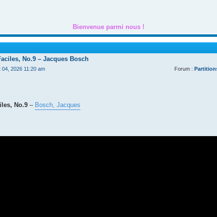
Bienvenue parmi nous !
Faciles, No.9 – Jacques Bosch
t 04, 2026 11:20 am
Forum :
Partition
les, No.9
–
Bosch, Jacques