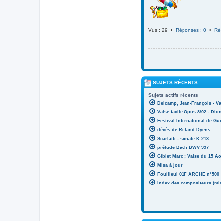
Vus : 29 •
Réponses : 0
•
Ré
SUJETS RÉCENTS
Sujets actifs récents
Delcamp, Jean-François - Va
Valse facile Opus 8/02 - Di
Festival International de Gui
décès de Roland Dyens
Scarlatti - sonate K 213
prélude Bach BWV 997
Giblet Marc ; Valse du 15 Ao
Misa à jour
Fouilleul 01F ARCHE n°500
Index des compositeurs (mise