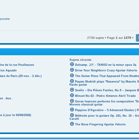
pondre
2739 sujets • Page
1
sur
1370
•
Sujets récents
lse de la rue Poullaouec
Delcamp. J.F: - TANGO en la mieur opus 3a
oniso Aguado
Drive Your Neighbors Crazy #guitar #shorts
tare de Paris (29 nov. - 2 déc.)
The Guitar Piece That Appeared From Nowher
Payam Shahidi plays "Nacencia" by Manolo S
Pardo guitar
Sueño – Dix Pièces Faciles, No.9 – Jacques 
Minuet No.63 - Pedro Ximenes Abril Tirado
ut . duo .
Goran Ivanovic performs his composition "D
Moreno classical guitar
Peppino D'Agostino – 5 Advanced Etudes | P
 à jour le 03/06/2026)
Méthode pour la guitare Op. 241, No. 10 – A
Carulli
The Nose Fingering #guitar #shorts