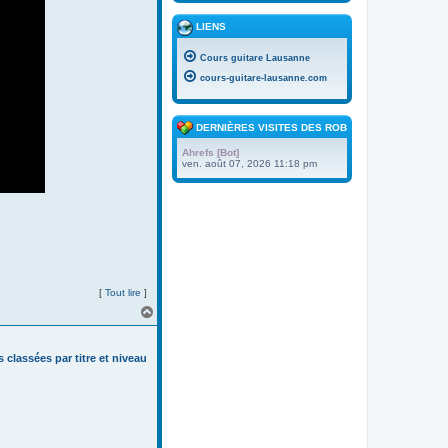
LIENS
Cours guitare Lausanne
cours-guitare-lausanne.com
DERNIÈRES VISITES DES ROBOTS
Ahrefs [Bot]
ven. août 07, 2026 11:18 pm
[
Tout lire
]
H
a
u
t
s classées par titre et niveau