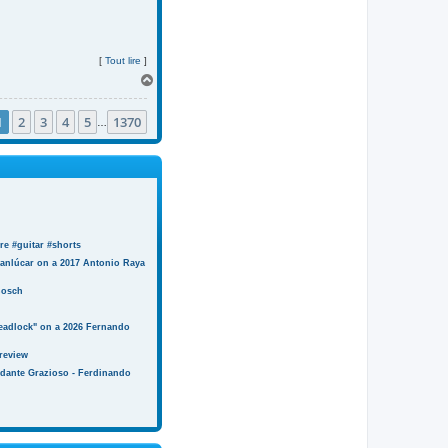
[
Tout lire
]
H
a
u
1
2
3
4
5
1370
t
…
e #guitar #shorts
anlúcar on a 2017 Antonio Raya
Bosch
eadlock" on a 2026 Fernando
review
ndante Grazioso - Ferdinando