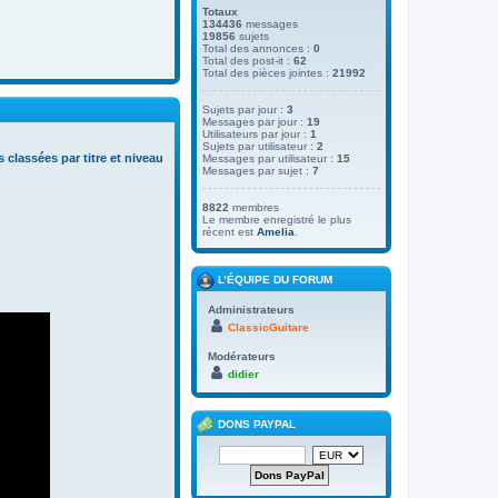
Totaux
134436
messages
19856
sujets
Total des annonces :
0
Total des post-it :
62
Total des pièces jointes :
21992
Sujets par jour :
3
Messages par jour :
19
Utilisateurs par jour :
1
Sujets par utilisateur :
2
s classées par titre et niveau
Messages par utilisateur :
15
Messages par sujet :
7
8822
membres
Le membre enregistré le plus
récent est
Amelia
.
L’ÉQUIPE DU FORUM
Administrateurs
ClassicGuitare
Modérateurs
didier
DONS PAYPAL