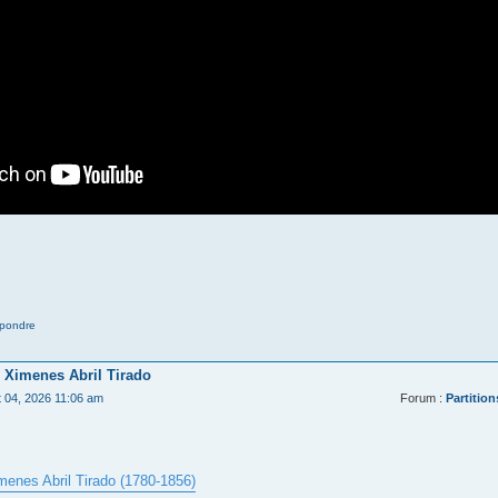
pondre
 Ximenes Abril Tirado
t 04, 2026 11:06 am
Forum :
Partition
menes Abril Tirado (1780-1856)