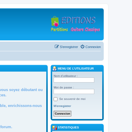
S’enregistrer
Connexion
MENU DE L’UTILISATEUR
Nom d’utilisateur :
Mot de passe :
 vous soyez débutant ou
ces.
Se souvenir de moi
mble, enrichissons-nous
M’enregistrer
forum.
STATISTIQUES