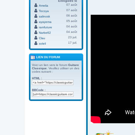
Enregistré le
07 août
Amelia
07 août
Tocoya
06 août
salinosk
05 août
ayayema
04 août
ramfuture
04 août
Narbe62
23 juil.
Clau
17 juil.
soleil
LIEN DU FORUM
Voici un lien vers le forum
Guitare
Classique
. Veuillez utiliser un des
codes suivant :
HTML :
BBCode :