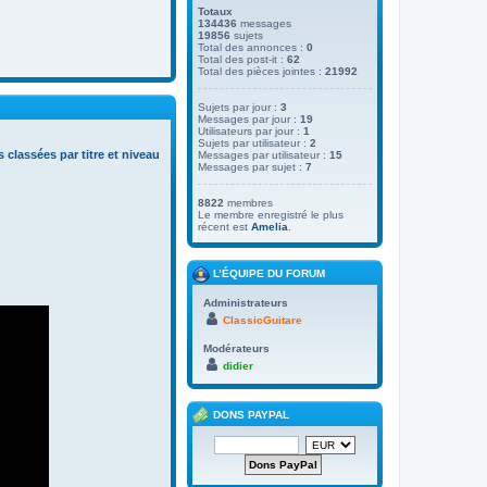
Totaux
134436
messages
19856
sujets
Total des annonces :
0
Total des post-it :
62
Total des pièces jointes :
21992
Sujets par jour :
3
Messages par jour :
19
Utilisateurs par jour :
1
Sujets par utilisateur :
2
s classées par titre et niveau
Messages par utilisateur :
15
Messages par sujet :
7
8822
membres
Le membre enregistré le plus
récent est
Amelia
.
L’ÉQUIPE DU FORUM
Administrateurs
ClassicGuitare
Modérateurs
didier
DONS PAYPAL