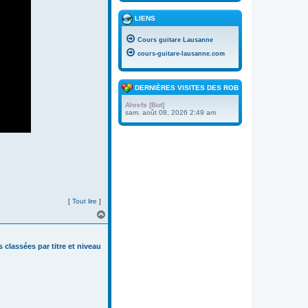
LIENS
Cours guitare Lausanne
cours-guitare-lausanne.com
DERNIÈRES VISITES DES ROBOTS
Ahrefs [Bot]
sam. août 08, 2026 2:49 am
[
Tout lire
]
H
a
u
t
s classées par titre et niveau