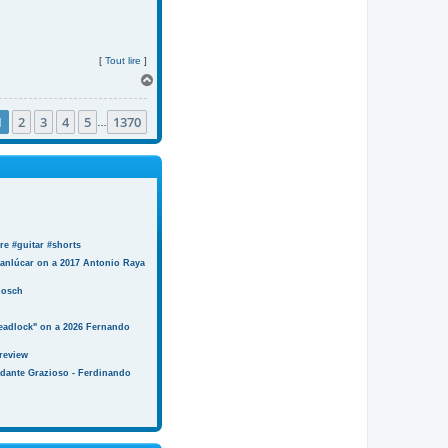
[
Tout lire
]
H
a
u
1
2
3
4
5
1370
t
…
e #guitar #shorts
anlúcar on a 2017 Antonio Raya
Bosch
eadlock" on a 2026 Fernando
review
ndante Grazioso - Ferdinando