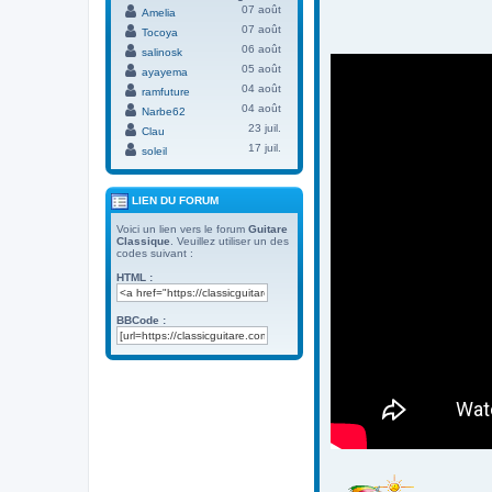
07 août
Amelia
07 août
Tocoya
06 août
salinosk
05 août
ayayema
04 août
ramfuture
04 août
Narbe62
23 juil.
Clau
17 juil.
soleil
LIEN DU FORUM
Voici un lien vers le forum
Guitare
Classique
. Veuillez utiliser un des
codes suivant :
HTML :
BBCode :