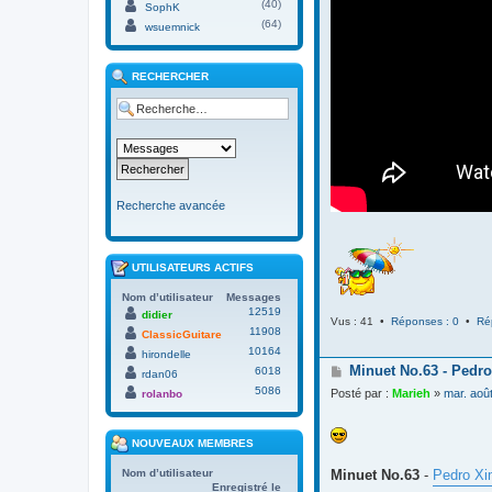
(40)
SophK
(64)
wsuemnick
RECHERCHER
Recherche avancée
UTILISATEURS ACTIFS
Nom d’utilisateur
Messages
12519
didier
Vus : 41 •
Réponses : 0
•
Ré
11908
ClassicGuitare
10164
hirondelle
M
Minuet No.63 - Pedro
6018
rdan06
e
5086
Posté par :
Marieh
»
mar. aoû
rolanbo
s
s
a
NOUVEAUX MEMBRES
g
e
Minuet No.63
-
Pedro Xi
Nom d’utilisateur
Enregistré le