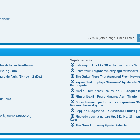
pondre
2739 sujets • Page
1
sur
1370
•
Sujets récents
lse de la rue Poullaouec
Delcamp. J.F: - TANGO en la mieur opus 3a
oniso Aguado
Drive Your Neighbors Crazy #guitar #shorts
tare de Paris (29 nov. - 2 déc.)
The Guitar Piece That Appeared From Nowher
Payam Shahidi plays "Nacencia" by Manolo S
Pardo guitar
Sueño – Dix Pièces Faciles, No.9 – Jacques 
Minuet No.63 - Pedro Ximenes Abril Tirado
ut . duo .
Goran Ivanovic performs his composition "D
Moreno classical guitar
Peppino D'Agostino – 5 Advanced Etudes | P
 à jour le 03/06/2026)
Méthode pour la guitare Op. 241, No. 10 – A
Carulli
The Nose Fingering #guitar #shorts