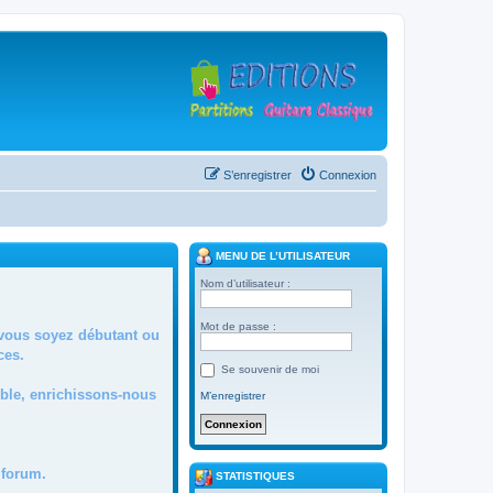
S’enregistrer
Connexion
MENU DE L’UTILISATEUR
Nom d’utilisateur :
Mot de passe :
 vous soyez débutant ou
ces.
Se souvenir de moi
mble, enrichissons-nous
M’enregistrer
forum.
STATISTIQUES