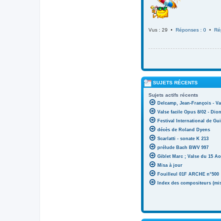
Vus : 29 •
Réponses : 0
•
Ré
SUJETS RÉCENTS
Sujets actifs récents
Delcamp, Jean-François - Va
Valse facile Opus 8/02 - Di
Festival International de Gui
décès de Roland Dyens
Scarlatti - sonate K 213
prélude Bach BWV 997
Giblet Marc ; Valse du 15 Ao
Misa à jour
Fouilleul 01F ARCHE n°500
Index des compositeurs (mise