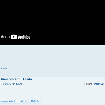
pondre
 Ximenes Abril Tirado
t 04, 2026 11:06 am
Forum :
Partition
menes Abril Tirado (1780-1856)