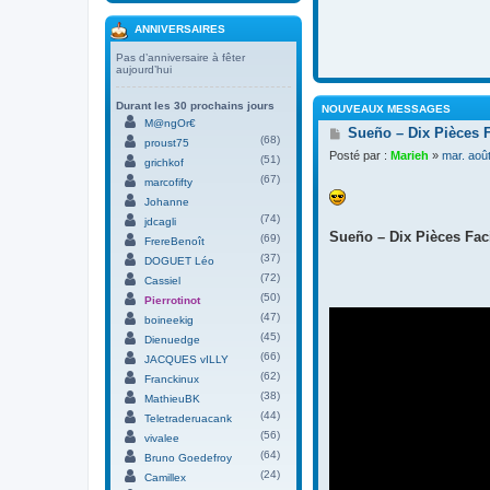
ANNIVERSAIRES
Pas d’anniversaire à fêter
aujourd’hui
Durant les 30 prochains jours
NOUVEAUX MESSAGES
M@ngOr€
M
Sueño – Dix Pièces 
(68)
proust75
e
Posté par :
Marieh
»
mar. aoû
(51)
s
grichkof
s
(67)
marcofifty
a
Johanne
g
(74)
jdcagli
e
Sueño – Dix Pièces Faci
(69)
FrereBenoît
(37)
DOGUET Léo
(72)
Cassiel
(50)
Pierrotinot
(47)
boineekig
(45)
Dienuedge
(66)
JACQUES vILLY
(62)
Franckinux
(38)
MathieuBK
(44)
Teletraderuacank
(56)
vivalee
(64)
Bruno Goedefroy
(24)
Camillex