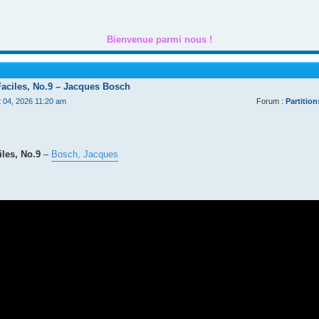
Bienvenue parmi nous !
Faciles, No.9 – Jacques Bosch
t 04, 2026 11:20 am
Forum :
Partition
les, No.9
–
Bosch, Jacques