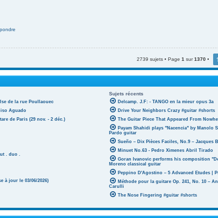
pondre
2739 sujets • Page
1
sur
1370
•
Sujets récents
lse de la rue Poullaouec
Delcamp. J.F: - TANGO en la mieur opus 3a
oniso Aguado
Drive Your Neighbors Crazy #guitar #shorts
tare de Paris (29 nov. - 2 déc.)
The Guitar Piece That Appeared From Nowher
Payam Shahidi plays "Nacencia" by Manolo S
Pardo guitar
Sueño – Dix Pièces Faciles, No.9 – Jacques 
Minuet No.63 - Pedro Ximenes Abril Tirado
ut . duo .
Goran Ivanovic performs his composition "D
Moreno classical guitar
Peppino D'Agostino – 5 Advanced Etudes | P
 à jour le 03/06/2026)
Méthode pour la guitare Op. 241, No. 10 – A
Carulli
The Nose Fingering #guitar #shorts