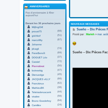
ANNIVERSAIRES
Pas d’anniversaire à fêter
aujourd’hui
Durant les 30 prochains jours
NOUVEAUX MESSAGES
M@ngOr€
M
Sueño – Dix Pièces 
(68)
proust75
e
Posté par :
Marieh
»
mar. aoû
(51)
s
grichkof
s
(67)
marcofifty
a
Johanne
g
(74)
jdcagli
e
Sueño – Dix Pièces Faci
(69)
FrereBenoît
(37)
DOGUET Léo
(72)
Cassiel
(50)
Pierrotinot
(47)
boineekig
(45)
Dienuedge
(66)
JACQUES vILLY
(62)
Franckinux
(38)
MathieuBK
(44)
Teletraderuacank
(56)
vivalee
(64)
Bruno Goedefroy
(24)
Camillex