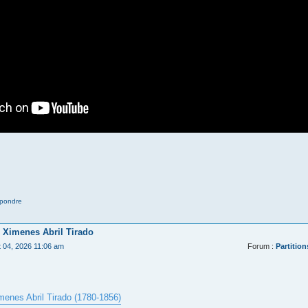
pondre
 Ximenes Abril Tirado
t 04, 2026 11:06 am
Forum :
Partition
menes Abril Tirado (1780-1856)