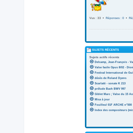
Vus : 33 •
Réponses : 0
•
Ré
SUJETS RÉCENTS
Sujets actifs récents
Delcamp, Jean-François - Va
Valse facile Opus 8/02 - Di
Festival International de Gui
décès de Roland Dyens
Scarlatti - sonate K 213
prélude Bach BWV 997
Giblet Marc ; Valse du 15 Ao
Misa à jour
Fouilleul 01F ARCHE n°500
Index des compositeurs (mise