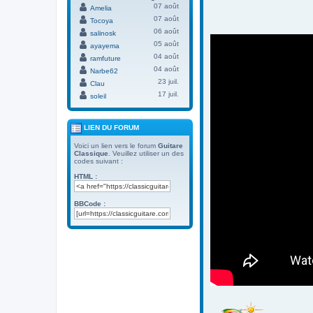
07 août
Amelia
07 août
Tocoya
06 août
salinosk
05 août
ayayema
04 août
ramfuture
04 août
Narbe62
23 juil.
Clau
17 juil.
soleil
LIEN DU FORUM
Voici un lien vers le forum
Guitare
Classique
. Veuillez utiliser un des
codes suivant :
HTML :
BBCode :