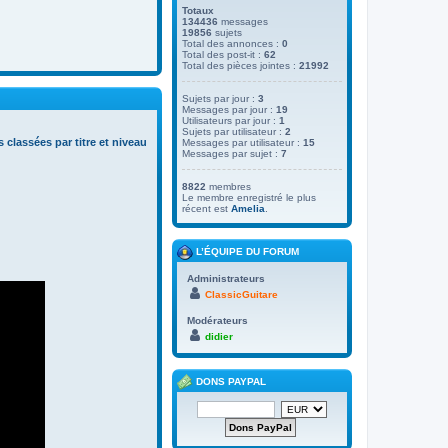
Totaux
134436
messages
19856
sujets
Total des annonces :
0
Total des post-it :
62
Total des pièces jointes :
21992
Sujets par jour :
3
Messages par jour :
19
Utilisateurs par jour :
1
Sujets par utilisateur :
2
s classées par titre et niveau
Messages par utilisateur :
15
Messages par sujet :
7
8822
membres
Le membre enregistré le plus
récent est
Amelia
.
L’ÉQUIPE DU FORUM
Administrateurs
ClassicGuitare
Modérateurs
didier
DONS PAYPAL