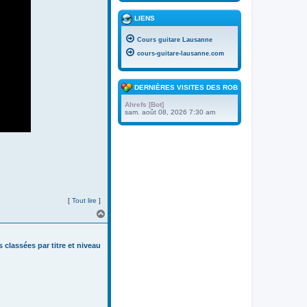
LIENS
Cours guitare Lausanne
cours-guitare-lausanne.com
DERNIÈRES VISITES DES ROBOTS
Ahrefs [Bot]
sam. août 08, 2026 7:30 am
[
Tout lire
]
H
a
u
t
s classées par titre et niveau