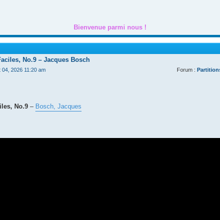
Bienvenue parmi nous !
Faciles, No.9 – Jacques Bosch
t 04, 2026 11:20 am
Forum :
Partition
les, No.9
–
Bosch, Jacques