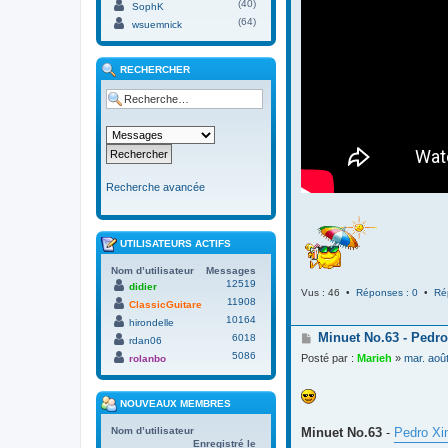
(40)
SophK
(64)
wsuemnick
RECHERCHER
Recherche avancée
UTILISATEURS ACTIFS
Nom d’utilisateur
Messages
12519
didier
Vus : 46 •
Réponses : 0
•
Ré
11908
ClassicGuitare
10164
hirondelle
M
Minuet No.63 - Pedro
6018
rdan06
e
5086
Posté par :
Marieh
»
mar. aoû
rolanbo
s
s
a
NOUVEAUX MEMBRES
g
e
Minuet No.63
-
Pedro Xi
Nom d’utilisateur
Enregistré le