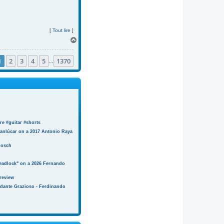
[
Tout lire
]
H
a
u
1
2
3
4
5
1370
t
…
e #guitar #shorts
anlúcar on a 2017 Antonio Raya
Bosch
eadlock" on a 2026 Fernando
review
ndante Grazioso - Ferdinando