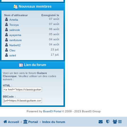
Nouveaux membres
Nom d’utilisateur
Enregistré le
07 août
Amelia
07 août
Tocoya
06 août
salinosk
05 août
ayayema
04 août
ramfuture
04 août
Narbe62
23 juil.
Clau
17 juil.
soleil
Lien du forum
Voici un lien vers le forum
Guitare
Classique
. Veuillez utiliser un des codes
suivant :
HTML :
BBCode :
Powered by
Board3 Portal
© 2009 - 2023 Board3 Group
Accueil
Portail
Index du forum