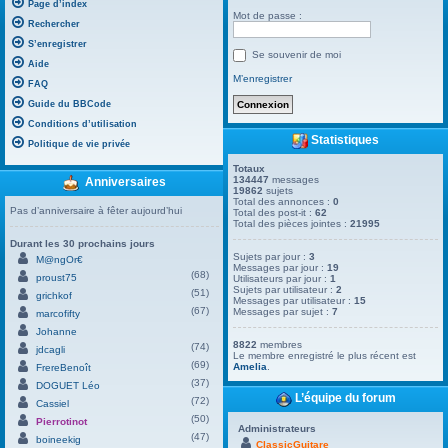
Page d’index
Mot de passe :
Rechercher
S’enregistrer
Se souvenir de moi
Aide
M’enregistrer
FAQ
Guide du BBCode
Conditions d’utilisation
Statistiques
Politique de vie privée
Totaux
134447
messages
Anniversaires
19862
sujets
Total des annonces :
0
Pas d’anniversaire à fêter aujourd’hui
Total des post-it :
62
Total des pièces jointes :
21995
Durant les 30 prochains jours
Sujets par jour :
3
M@ngOr€
Messages par jour :
19
(68)
proust75
Utilisateurs par jour :
1
Sujets par utilisateur :
2
(51)
grichkof
Messages par utilisateur :
15
(67)
Messages par sujet :
7
marcofifty
Johanne
8822
membres
(74)
jdcagli
Le membre enregistré le plus récent est
(69)
Amelia
.
FrereBenoît
(37)
DOGUET Léo
L’équipe du forum
(72)
Cassiel
(50)
Pierrotinot
Administrateurs
(47)
boineekig
ClassicGuitare