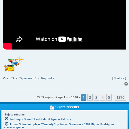
Vus : 39 •
Réponses : 0
•
Répondre
[
Tout lire
]
1
2
3
4
5
1370
2739 sujets • Page
1
sur
1370
•
…
Sujets récents
Sujets récents
Technique Should Feel Natural #guitar #shorts
Arturo Solorzano plays "Tenderly" by Walter Gross on a 1978 Miguel Rodriguez
classical guitar