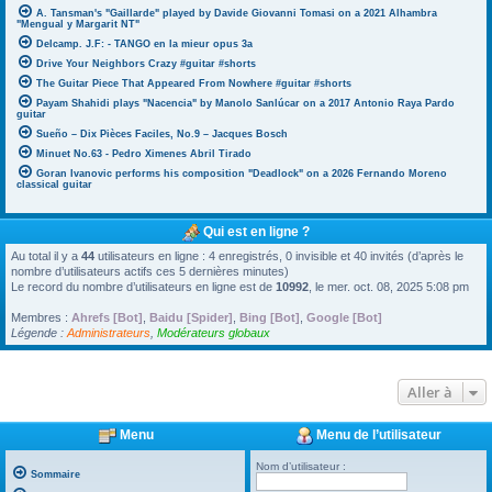
A. Tansman's "Gaillarde" played by Davide Giovanni Tomasi on a 2021 Alhambra
"Mengual y Margarit NT"
Delcamp. J.F: - TANGO en la mieur opus 3a
Drive Your Neighbors Crazy #guitar #shorts
The Guitar Piece That Appeared From Nowhere #guitar #shorts
Payam Shahidi plays "Nacencia" by Manolo Sanlúcar on a 2017 Antonio Raya Pardo
guitar
Sueño – Dix Pièces Faciles, No.9 – Jacques Bosch
Minuet No.63 - Pedro Ximenes Abril Tirado
Goran Ivanovic performs his composition "Deadlock" on a 2026 Fernando Moreno
classical guitar
Qui est en ligne ?
Au total il y a
44
utilisateurs en ligne : 4 enregistrés, 0 invisible et 40 invités (d’après le
nombre d’utilisateurs actifs ces 5 dernières minutes)
Le record du nombre d’utilisateurs en ligne est de
10992
, le mer. oct. 08, 2025 5:08 pm
Membres :
Ahrefs [Bot]
,
Baidu [Spider]
,
Bing [Bot]
,
Google [Bot]
Légende :
Administrateurs
,
Modérateurs globaux
Aller à
Menu
Menu de l’utilisateur
Nom d’utilisateur :
Sommaire