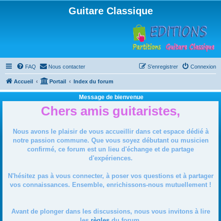
Guitare Classique
FAQ
Nous contacter
S’enregistrer
Connexion
Accueil
Portail
Index du forum
Message de bienvenue
Chers amis guitaristes,
Nous avons le plaisir de vous accueillir dans cet espace dédié à
notre passion commune. Que vous soyez débutant ou musicien
confirmé, ce forum est un lieu d'échange et de partage
d'expériences.
N'hésitez pas à vous connecter, à poser vos questions et à partager
vos connaissances. Ensemble, enrichissons-nous mutuellement !
Avant de plonger dans les discussions, nous vous invitons à lire
les
règles
du forum.