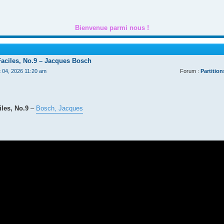
Bienvenue parmi nous !
Faciles, No.9 – Jacques Bosch
t 04, 2026 11:20 am
Forum :
Partition
les, No.9
–
Bosch, Jacques