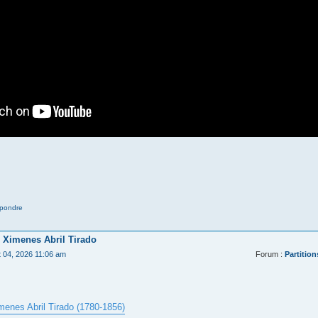
pondre
 Ximenes Abril Tirado
t 04, 2026 11:06 am
Forum :
Partition
menes Abril Tirado (1780-1856)