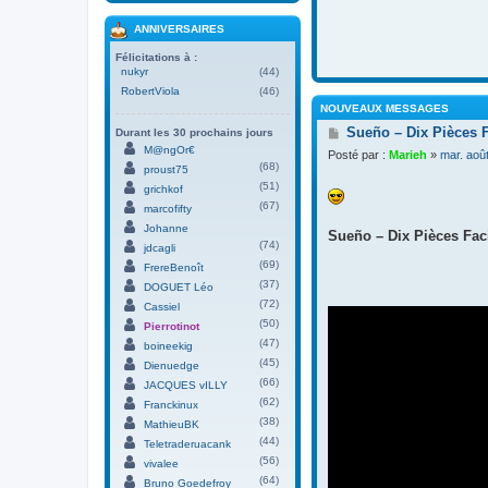
ANNIVERSAIRES
Félicitations à :
nukyr
(44)
RobertViola
(46)
NOUVEAUX MESSAGES
M
Sueño – Dix Pièces 
Durant les 30 prochains jours
e
M@ngOr€
Posté par :
Marieh
»
mar. aoû
s
(68)
proust75
s
(51)
grichkof
a
(67)
g
marcofifty
e
Johanne
Sueño – Dix Pièces Faci
(74)
jdcagli
(69)
FrereBenoît
(37)
DOGUET Léo
(72)
Cassiel
(50)
Pierrotinot
(47)
boineekig
(45)
Dienuedge
(66)
JACQUES vILLY
(62)
Franckinux
(38)
MathieuBK
(44)
Teletraderuacank
(56)
vivalee
(64)
Bruno Goedefroy