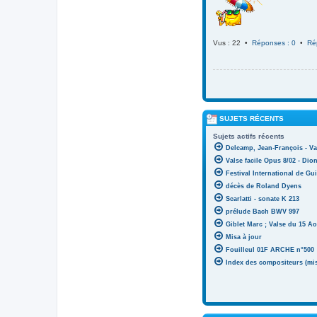
Vus : 22 •
Réponses : 0
•
Ré
SUJETS RÉCENTS
Sujets actifs récents
Delcamp, Jean-François - Va
Valse facile Opus 8/02 - Di
Festival International de Gui
décès de Roland Dyens
Scarlatti - sonate K 213
prélude Bach BWV 997
Giblet Marc ; Valse du 15 Ao
Misa à jour
Fouilleul 01F ARCHE n°500
Index des compositeurs (mise