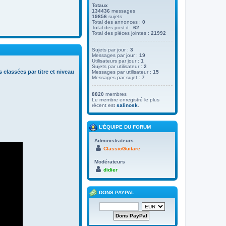
Totaux
134436
messages
19856
sujets
Total des annonces :
0
Total des post-it :
62
Total des pièces jointes :
21992
Sujets par jour :
3
Messages par jour :
19
Utilisateurs par jour :
1
Sujets par utilisateur :
2
s classées par titre et niveau
Messages par utilisateur :
15
Messages par sujet :
7
8820
membres
Le membre enregistré le plus
récent est
salinosk
.
L’ÉQUIPE DU FORUM
Administrateurs
ClassicGuitare
Modérateurs
didier
DONS PAYPAL