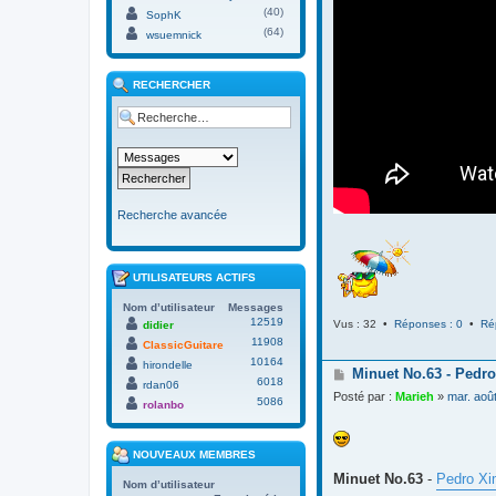
(40)
SophK
(64)
wsuemnick
RECHERCHER
Recherche avancée
UTILISATEURS ACTIFS
Nom d’utilisateur
Messages
12519
Vus : 32 •
Réponses : 0
•
Ré
didier
11908
ClassicGuitare
10164
hirondelle
M
Minuet No.63 - Pedro
6018
rdan06
e
Posté par :
Marieh
»
mar. aoû
5086
s
rolanbo
s
a
g
NOUVEAUX MEMBRES
e
Minuet No.63
-
Pedro Xi
Nom d’utilisateur