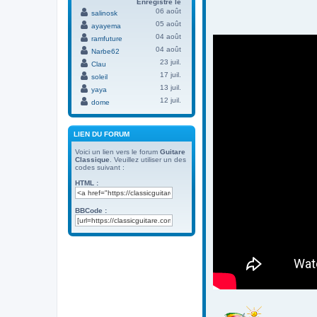
Enregistré le
06 août
salinosk
05 août
ayayema
04 août
ramfuture
04 août
Narbe62
23 juil.
Clau
17 juil.
soleil
13 juil.
yaya
12 juil.
dome
LIEN DU FORUM
Voici un lien vers le forum
Guitare
Classique
. Veuillez utiliser un des
codes suivant :
HTML :
BBCode :