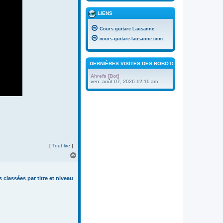
LIENS
Cours guitare Lausanne
cours-guitare-lausanne.com
DERNIÈRES VISITES DES ROBOTS
Ahrefs [Bot]
ven. août 07, 2026 12:11 am
[
Tout lire
]
H
a
u
t
s classées par titre et niveau