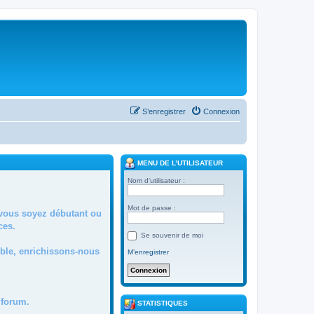
S’enregistrer
Connexion
MENU DE L’UTILISATEUR
Nom d’utilisateur :
Mot de passe :
 vous soyez débutant ou
ces.
Se souvenir de moi
mble, enrichissons-nous
M’enregistrer
forum.
STATISTIQUES