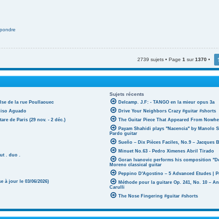
pondre
2739 sujets • Page
1
sur
1370
•
Sujets récents
lse de la rue Poullaouec
Delcamp. J.F: - TANGO en la mieur opus 3a
oniso Aguado
Drive Your Neighbors Crazy #guitar #shorts
tare de Paris (29 nov. - 2 déc.)
The Guitar Piece That Appeared From Nowher
Payam Shahidi plays "Nacencia" by Manolo S
Pardo guitar
Sueño – Dix Pièces Faciles, No.9 – Jacques 
Minuet No.63 - Pedro Ximenes Abril Tirado
ut . duo .
Goran Ivanovic performs his composition "D
Moreno classical guitar
Peppino D'Agostino – 5 Advanced Etudes | P
 à jour le 03/06/2026)
Méthode pour la guitare Op. 241, No. 10 – A
Carulli
The Nose Fingering #guitar #shorts