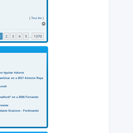
[
Tout lire
]
H
a
u
1
2
3
4
5
1370
t
…
e #guitar #shorts
anlúcar on a 2017 Antonio Raya
Bosch
eadlock" on a 2026 Fernando
review
ndante Grazioso - Ferdinando