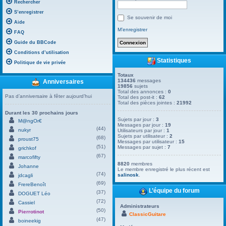
Rechercher
S’enregistrer
Se souvenir de moi
Aide
M’enregistrer
FAQ
Guide du BBCode
Conditions d’utilisation
Statistiques
Politique de vie privée
Totaux
134436
messages
Anniversaires
19856
sujets
Total des annonces :
0
Pas d’anniversaire à fêter aujourd’hui
Total des post-it :
62
Total des pièces jointes :
21992
Durant les 30 prochains jours
Sujets par jour :
3
M@ngOr€
Messages par jour :
19
(44)
nukyr
Utilisateurs par jour :
1
Sujets par utilisateur :
2
(68)
proust75
Messages par utilisateur :
15
(51)
Messages par sujet :
7
grichkof
(67)
marcofifty
8820
membres
Johanne
Le membre enregistré le plus récent est
(74)
salinosk
.
jdcagli
(69)
FrereBenoît
L’équipe du forum
(37)
DOGUET Léo
(72)
Cassiel
Administrateurs
(50)
Pierrotinot
ClassicGuitare
(47)
boineekig