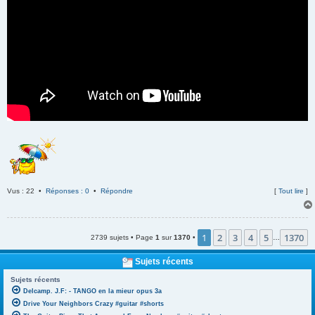
Vus : 22 •
Réponses : 0
•
Répondre
[
Tout lire
]
1
2
3
4
5
1370
2739 sujets • Page
1
sur
1370
•
…
Sujets récents
Sujets récents
Delcamp. J.F: - TANGO en la mieur opus 3a
Drive Your Neighbors Crazy #guitar #shorts