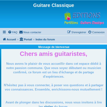
Guitare Classique
FAQ
Nous contacter
S’enregistrer
Connexion
Accueil
Portail
Index du forum
Message de bienvenue
Chers amis guitaristes,
Nous avons le plaisir de vous accueillir dans cet espace dédié à
notre passion commune. Que vous soyez débutant ou musicien
confirmé, ce forum est un lieu d'échange et de partage
d'expériences.
N'hésitez pas à vous connecter, à poser vos questions et à partager
vos connaissances. Ensemble, enrichissons-nous mutuellement !
Avant de plonger dans les discussions, nous vous invitons à lire
les
règles
du forum.