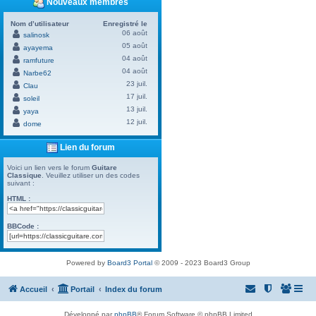
Nouveaux membres
Nom d’utilisateur
Enregistré le
06 août
salinosk
05 août
ayayema
04 août
ramfuture
04 août
Narbe62
23 juil.
Clau
17 juil.
soleil
13 juil.
yaya
12 juil.
dome
Lien du forum
Voici un lien vers le forum
Guitare
Classique
. Veuillez utiliser un des codes
suivant :
HTML :
BBCode :
Powered by
Board3 Portal
© 2009 - 2023 Board3 Group
Accueil
Portail
Index du forum
Développé par
phpBB
® Forum Software © phpBB Limited