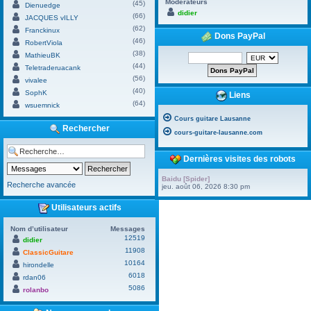
Modérateurs
(45)
Dienuedge
didier
(66)
JACQUES vILLY
(62)
Franckinux
Dons PayPal
(46)
RobertViola
(38)
MathieuBK
(44)
Teletraderuacank
(56)
vivalee
(40)
SophK
Liens
(64)
wsuemnick
Cours guitare Lausanne
Rechercher
cours-guitare-lausanne.com
Dernières visites des robots
Baidu [Spider]
Recherche avancée
jeu. août 06, 2026 8:30 pm
Utilisateurs actifs
Nom d’utilisateur
Messages
12519
didier
11908
ClassicGuitare
10164
hirondelle
6018
rdan06
5086
rolanbo