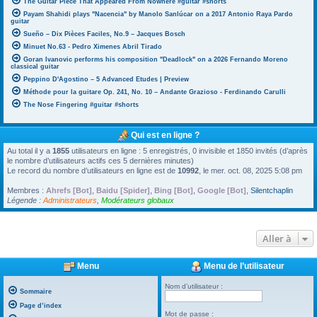
The Guitar Piece That Appeared From Nowhere #guitar #shorts
Payam Shahidi plays "Nacencia" by Manolo Sanlúcar on a 2017 Antonio Raya Pardo
guitar
Sueño – Dix Pièces Faciles, No.9 – Jacques Bosch
Minuet No.63 - Pedro Ximenes Abril Tirado
Goran Ivanovic performs his composition "Deadlock" on a 2026 Fernando Moreno
classical guitar
Peppino D'Agostino – 5 Advanced Etudes | Preview
Méthode pour la guitare Op. 241, No. 10 – Andante Grazioso - Ferdinando Carulli
The Nose Fingering #guitar #shorts
Qui est en ligne ?
Au total il y a
1855
utilisateurs en ligne : 5 enregistrés, 0 invisible et 1850 invités (d’après
le nombre d’utilisateurs actifs ces 5 dernières minutes)
Le record du nombre d’utilisateurs en ligne est de
10992
, le mer. oct. 08, 2025 5:08 pm
Membres :
Ahrefs [Bot]
,
Baidu [Spider]
,
Bing [Bot]
,
Google [Bot]
,
Silentchaplin
Légende :
Administrateurs
,
Modérateurs globaux
Aller à
Menu
Menu de l’utilisateur
Nom d’utilisateur :
Sommaire
Page d’index
Mot de passe :