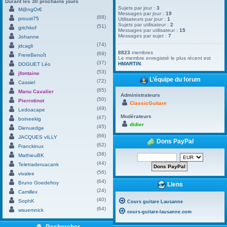
Durant les 30 prochains jours
Sujets par jour :
3
M@ngOr€
Messages par jour :
19
(68)
proust75
Utilisateurs par jour :
1
Sujets par utilisateur :
2
(51)
grichkof
Messages par utilisateur :
15
Messages par sujet :
7
Johanne
(74)
jdcagli
8823
membres
(69)
FrereBenoît
Le membre enregistré le plus récent est
(37)
HMARTIN
.
DOGUET Léo
(53)
jfontaine
L’équipe du forum
(72)
Cassiel
(65)
Manu Cavalier
Administrateurs
(50)
Pierrotinot
ClassicGuitare
(49)
Ledoacape
Modérateurs
(47)
boineekig
didier
(45)
Dienuedge
(66)
JACQUES vILLY
Dons PayPal
(62)
Franckinux
(38)
MathieuBK
(44)
Teletraderuacank
(56)
vivalee
(64)
Bruno Goedefroy
Liens
(24)
Camillex
(40)
SophK
Cours guitare Lausanne
(64)
wsuemnick
cours-guitare-lausanne.com