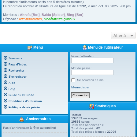
le nombre d’utilisateurs actifs ces 5 dernières minutes)
Le record du nombre d’utilisateurs en ligne est de
10992
, le mer. oct. 08, 2025 5:08 pm
Membres :
Ahrefs [Bot]
,
Baidu [Spider]
,
Bing [Bot]
Légende :
Administrateurs
,
Modérateurs globaux
Aller à
Menu
Menu de l’utilisateur
Nom d’utilisateur :
Sommaire
Page d’index
Mot de passe :
Rechercher
S’enregistrer
Se souvenir de moi
Aide
M’enregistrer
FAQ
Guide du BBCode
Conditions d’utilisation
Statistiques
Politique de vie privée
Totaux
134453
messages
Anniversaires
19866
sujets
Total des annonces :
0
Pas d’anniversaire à fêter aujourd’hui
Total des post-it :
62
Total des pièces jointes :
22009