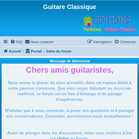
Guitare Classique
FAQ
Nous contacter
S’enregistrer
Connexion
Accueil
Portail
Index du forum
Message de bienvenue
Chers amis guitaristes,
Nous avons le plaisir de vous accueillir dans cet espace dédié à
notre passion commune. Que vous soyez débutant ou musicien
confirmé, ce forum est un lieu d'échange et de partage
d'expériences.
N'hésitez pas à vous connecter, à poser vos questions et à partager
vos connaissances. Ensemble, enrichissons-nous mutuellement !
Avant de plonger dans les discussions, nous vous invitons à lire
les
règles
du forum.