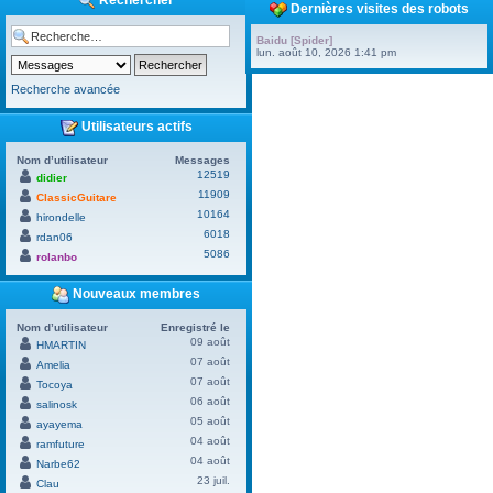
Rechercher
Dernières visites des robots
Baidu [Spider]
lun. août 10, 2026 1:41 pm
Recherche avancée
Utilisateurs actifs
Nom d’utilisateur
Messages
12519
didier
11909
ClassicGuitare
10164
hirondelle
6018
rdan06
5086
rolanbo
Nouveaux membres
Nom d’utilisateur
Enregistré le
09 août
HMARTIN
07 août
Amelia
07 août
Tocoya
06 août
salinosk
05 août
ayayema
04 août
ramfuture
04 août
Narbe62
23 juil.
Clau