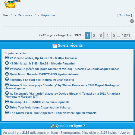
Vus : 1 •
Réponses : 0
•
Répondre
[
Tout lire
]
1
2
3
4
5
1371
2742 sujets • Page
1
sur
1371
•
…
Sujets récents
Sujets récents
22 Pièces Faciles, Op.14 - No.9 – Matteo Carcassi
43 Ghiribizzi, MS 43 - No.38 – Niccolò Paganini
Passacaille (Sérénade pour Guitare et Violon) – Charles Gounod/Jacques Bosch
Quiet Music Reveals EVERYTHING #guitar #shorts
Technique Should Feel Natural #guitar #shorts
Arturo Solorzano plays "Tenderly" by Walter Gross on a 1978 Miguel Rodriguez
classical guitar
A. Tansman's "Gaillarde" played by Davide Giovanni Tomasi on a 2021 Alhambra
"Mengual y Margarit NT"
Delcamp. J.F: - TANGO en la mieur opus 3a
Drive Your Neighbors Crazy #guitar #shorts
The Guitar Piece That Appeared From Nowhere #guitar #shorts
Qui est en ligne ?
Au total il y a
2119
utilisateurs en ligne : 3 enregistrés, 0 invisible et 2116 invités (d’après