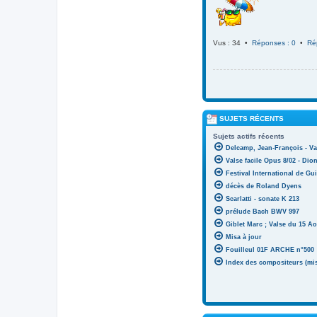
Vus : 34 •
Réponses : 0
•
Ré
SUJETS RÉCENTS
Sujets actifs récents
Delcamp, Jean-François - Va
Valse facile Opus 8/02 - Di
Festival International de Gui
décès de Roland Dyens
Scarlatti - sonate K 213
prélude Bach BWV 997
Giblet Marc ; Valse du 15 Ao
Misa à jour
Fouilleul 01F ARCHE n°500
Index des compositeurs (mise