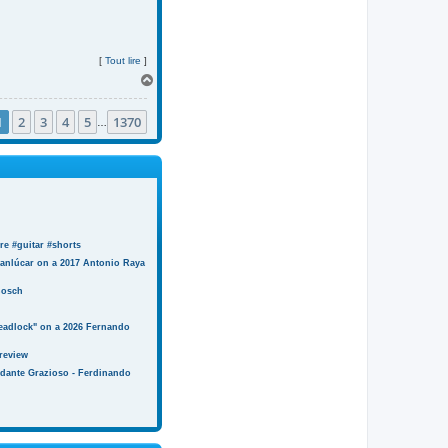
[
Tout lire
]
H
a
u
1
2
3
4
5
1370
t
…
e #guitar #shorts
anlúcar on a 2017 Antonio Raya
Bosch
eadlock" on a 2026 Fernando
review
ndante Grazioso - Ferdinando