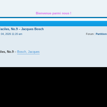
Bienvenue parmi nous !
Faciles, No.9 – Jacques Bosch
t 04, 2026 11:20 am
Forum :
Partition
les, No.9
–
Bosch, Jacques