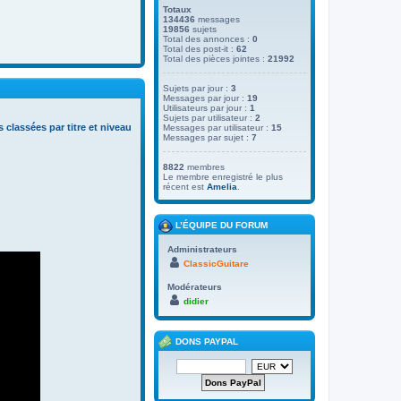
Totaux
134436
messages
19856
sujets
Total des annonces :
0
Total des post-it :
62
Total des pièces jointes :
21992
Sujets par jour :
3
Messages par jour :
19
Utilisateurs par jour :
1
Sujets par utilisateur :
2
s classées par titre et niveau
Messages par utilisateur :
15
Messages par sujet :
7
8822
membres
Le membre enregistré le plus
récent est
Amelia
.
L’ÉQUIPE DU FORUM
Administrateurs
ClassicGuitare
Modérateurs
didier
DONS PAYPAL