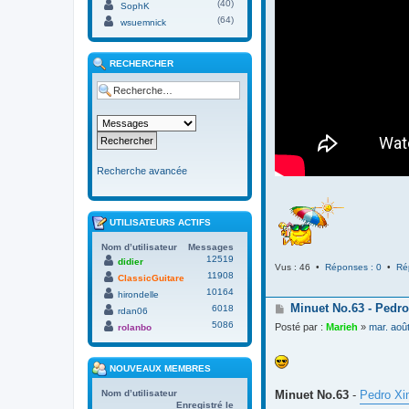
(40)
SophK
(64)
wsuemnick
RECHERCHER
Recherche avancée
UTILISATEURS ACTIFS
Nom d’utilisateur
Messages
12519
didier
Vus : 46 •
Réponses : 0
•
Ré
11908
ClassicGuitare
10164
hirondelle
M
Minuet No.63 - Pedro
6018
rdan06
e
5086
Posté par :
Marieh
»
mar. aoû
rolanbo
s
s
a
NOUVEAUX MEMBRES
g
e
Minuet No.63
-
Pedro Xi
Nom d’utilisateur
Enregistré le