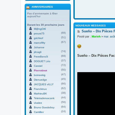
ANNIVERSAIRES
Pas d’anniversaire à fêter
aujourd’hui
Durant les 30 prochains jours
NOUVEAUX MESSAGES
M@ngOr€
M
Sueño – Dix Pièces 
(68)
proust75
e
Posté par :
Marieh
»
mar. aoû
(51)
s
grichkof
s
(67)
marcofifty
a
Johanne
g
(74)
jdcagli
e
Sueño – Dix Pièces Faci
(69)
FrereBenoît
(37)
DOGUET Léo
(72)
Cassiel
(50)
Pierrotinot
(47)
boineekig
(45)
Dienuedge
(66)
JACQUES vILLY
(62)
Franckinux
(38)
MathieuBK
(44)
Teletraderuacank
(56)
vivalee
(64)
Bruno Goedefroy
(24)
Camillex