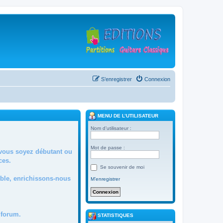
S’enregistrer
Connexion
MENU DE L’UTILISATEUR
Nom d’utilisateur :
Mot de passe :
 vous soyez débutant ou
ces.
Se souvenir de moi
mble, enrichissons-nous
M’enregistrer
forum.
STATISTIQUES