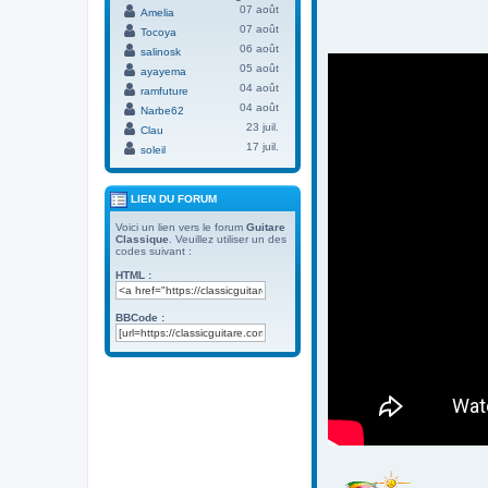
07 août
Amelia
07 août
Tocoya
06 août
salinosk
05 août
ayayema
04 août
ramfuture
04 août
Narbe62
23 juil.
Clau
17 juil.
soleil
LIEN DU FORUM
Voici un lien vers le forum
Guitare
Classique
. Veuillez utiliser un des
codes suivant :
HTML :
BBCode :