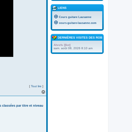
LIENS
Cours guitare Lausanne
cours-guitare-lausanne.com
DERNIÈRES VISITES DES ROBOTS
Ahrefs [Bot]
sam. août 08, 2026 8:10 am
[
Tout lire
]
H
a
u
t
s classées par titre et niveau