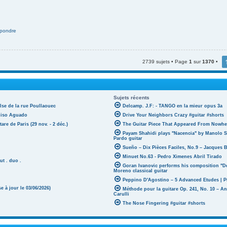
pondre
2739 sujets • Page
1
sur
1370
•
Sujets récents
lse de la rue Poullaouec
Delcamp. J.F: - TANGO en la mieur opus 3a
oniso Aguado
Drive Your Neighbors Crazy #guitar #shorts
tare de Paris (29 nov. - 2 déc.)
The Guitar Piece That Appeared From Nowher
Payam Shahidi plays "Nacencia" by Manolo S
Pardo guitar
Sueño – Dix Pièces Faciles, No.9 – Jacques 
Minuet No.63 - Pedro Ximenes Abril Tirado
ut . duo .
Goran Ivanovic performs his composition "D
Moreno classical guitar
Peppino D'Agostino – 5 Advanced Etudes | P
 à jour le 03/06/2026)
Méthode pour la guitare Op. 241, No. 10 – A
Carulli
The Nose Fingering #guitar #shorts