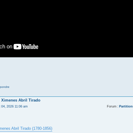
pondre
 Ximenes Abril Tirado
t 04, 2026 11:06 am
Forum :
Partition
menes Abril Tirado (1780-1856)