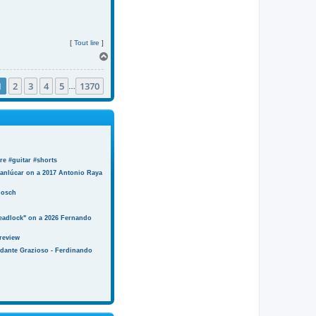
[
Tout lire
]
H
a
u
1
2
3
4
5
1370
t
…
e #guitar #shorts
anlúcar on a 2017 Antonio Raya
Bosch
eadlock" on a 2026 Fernando
review
ndante Grazioso - Ferdinando