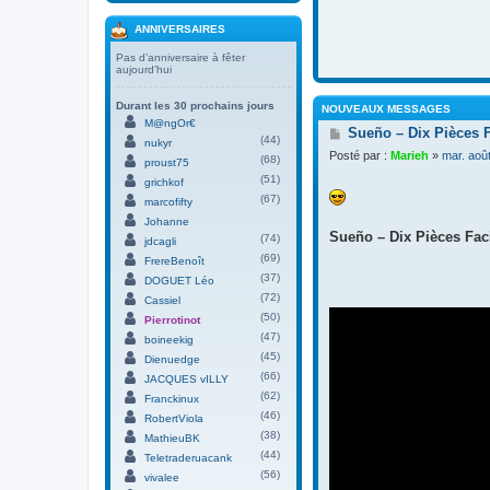
ANNIVERSAIRES
Pas d’anniversaire à fêter
aujourd’hui
Durant les 30 prochains jours
NOUVEAUX MESSAGES
M@ngOr€
M
Sueño – Dix Pièces 
(44)
nukyr
e
Posté par :
Marieh
»
mar. aoû
(68)
s
proust75
s
(51)
grichkof
a
(67)
marcofifty
g
Johanne
e
Sueño – Dix Pièces Faci
(74)
jdcagli
(69)
FrereBenoît
(37)
DOGUET Léo
(72)
Cassiel
(50)
Pierrotinot
(47)
boineekig
(45)
Dienuedge
(66)
JACQUES vILLY
(62)
Franckinux
(46)
RobertViola
(38)
MathieuBK
(44)
Teletraderuacank
(56)
vivalee