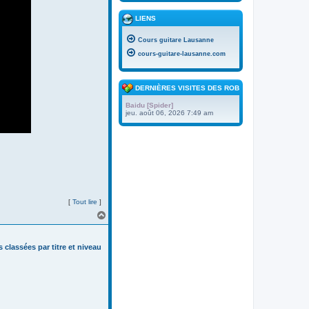
LIENS
Cours guitare Lausanne
cours-guitare-lausanne.com
DERNIÈRES VISITES DES ROBOTS
Baidu [Spider]
jeu. août 06, 2026 7:49 am
[
Tout lire
]
H
a
u
t
s classées par titre et niveau