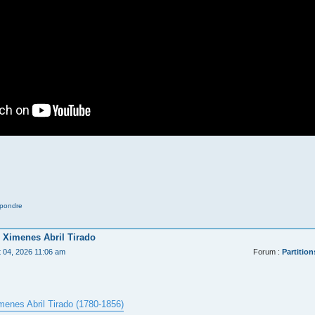
pondre
 Ximenes Abril Tirado
t 04, 2026 11:06 am
Forum :
Partition
menes Abril Tirado (1780-1856)