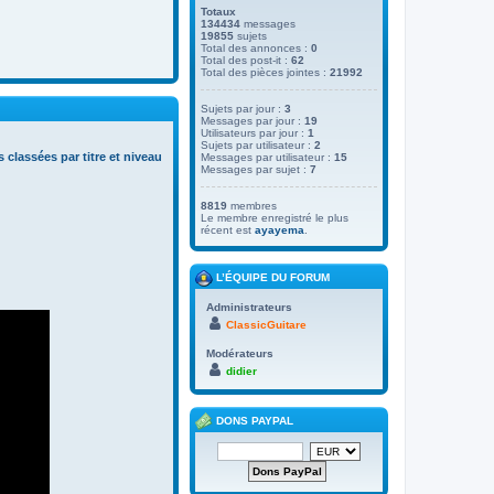
Totaux
134434
messages
19855
sujets
Total des annonces :
0
Total des post-it :
62
Total des pièces jointes :
21992
Sujets par jour :
3
Messages par jour :
19
Utilisateurs par jour :
1
Sujets par utilisateur :
2
s classées par titre et niveau
Messages par utilisateur :
15
Messages par sujet :
7
8819
membres
Le membre enregistré le plus
récent est
ayayema
.
L’ÉQUIPE DU FORUM
Administrateurs
ClassicGuitare
Modérateurs
didier
DONS PAYPAL