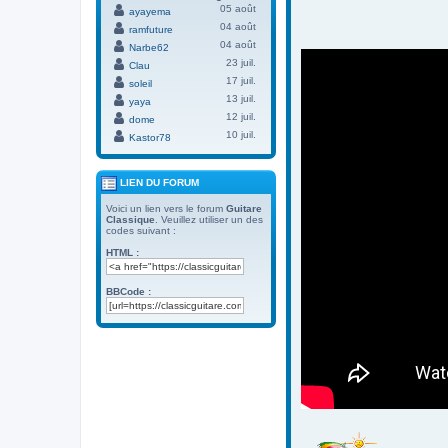
05 août
ayayema
04 août
ramfuture
04 août
Narbe62
23 juil.
Clau
17 juil.
soleil
13 juil.
yaya
12 juil.
dome
10 juil.
Kastor78
LIEN DU FORUM
Voici un lien vers le forum
Guitare
Classique
. Veuillez utiliser un des
codes suivant :
HTML :
BBCode :