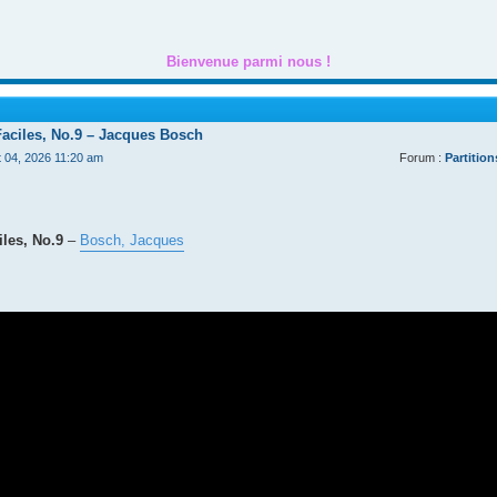
Bienvenue parmi nous !
Faciles, No.9 – Jacques Bosch
t 04, 2026 11:20 am
Forum :
Partition
les, No.9
–
Bosch, Jacques