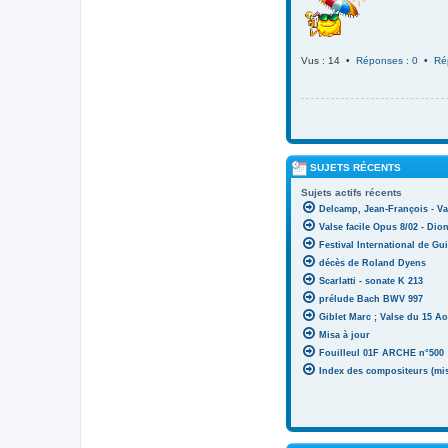
Vus : 14 •
Réponses : 0
•
Ré
SUJETS RÉCENTS
Sujets actifs récents
Delcamp, Jean-François - Va
Valse facile Opus 8/02 - Di
Festival International de Gui
décès de Roland Dyens
Scarlatti - sonate K 213
prélude Bach BWV 997
Giblet Marc ; Valse du 15 Ao
Misa à jour
Fouilleul 01F ARCHE n°500
Index des compositeurs (mise