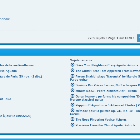
pondre
2739 sujets • Page
1
sur
1370
•
Sujets récents
lse de la rue Poullaouec
Drive Your Neighbors Crazy #guitar #shorts
oniso Aguado
The Guitar Piece That Appeared From Nowher
tare de Paris (29 nov. - 2 déc.)
Payam Shahidi plays "Nacencia" by Manolo S
Pardo guitar
Sueño – Dix Pièces Faciles, No.9 – Jacques 
Minuet No.63 - Pedro Ximenes Abril Tirado
Goran Ivanovic performs his composition "D
ut . duo .
Moreno classical guitar
Peppino D'Agostino – 5 Advanced Etudes | P
Méthode pour la guitare Op. 241, No. 10 – A
Carulli
 à jour le 03/06/2026)
The Nose Fingering #guitar #shorts
Precision Fixes the Chord #guitar #shorts