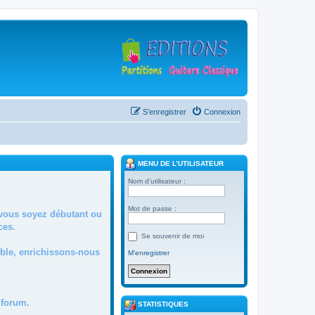
S’enregistrer
Connexion
MENU DE L’UTILISATEUR
Nom d’utilisateur :
Mot de passe :
 vous soyez débutant ou
ces.
Se souvenir de moi
mble, enrichissons-nous
M’enregistrer
forum.
STATISTIQUES