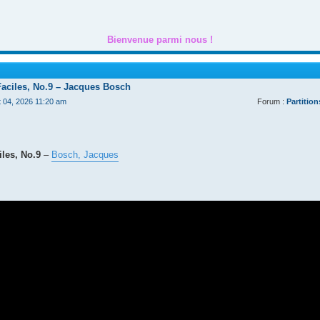
Bienvenue parmi nous !
Faciles, No.9 – Jacques Bosch
t 04, 2026 11:20 am
Forum :
Partition
les, No.9
–
Bosch, Jacques