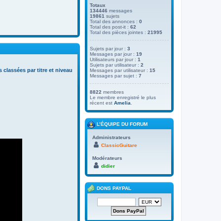
Totaux
134446
messages
19861
sujets
Total des annonces :
0
Total des post-it :
62
Total des pièces jointes :
21995
Sujets par jour :
3
Messages par jour :
19
Utilisateurs par jour :
1
Sujets par utilisateur :
2
s classées par titre et niveau
Messages par utilisateur :
15
Messages par sujet :
7
8822
membres
Le membre enregistré le plus
récent est
Amelia
.
L’ÉQUIPE DU FORUM
Administrateurs
ClassicGuitare
Modérateurs
didier
DONS PAYPAL