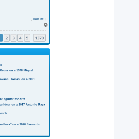
[
Tout lire
]
H
a
u
1
2
3
4
5
1370
t
…
ts
 Gross on a 1978 Miguel
iovanni Tomasi on a 2021
e #guitar #shorts
anlúcar on a 2017 Antonio Raya
Bosch
eadlock" on a 2026 Fernando