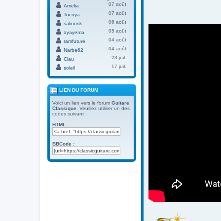
07 août
Amelia
07 août
Tocoya
06 août
salinosk
05 août
ayayema
04 août
ramfuture
04 août
Narbe62
23 juil.
Clau
17 juil.
soleil
LIEN DU FORUM
Voici un lien vers le forum
Guitare
Classique
. Veuillez utiliser un des
codes suivant :
HTML :
BBCode :