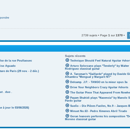
pondre
2739 sujets • Page
1
sur
1370
•
Sujets récents
lse de la rue Poullaouec
Technique Should Feel Natural #guitar #shor
oniso Aguado
Arturo Solorzano plays "Tenderly" by Walter
Rodriguez classical guitar
tare de Paris (29 nov. - 2 déc.)
A. Tansman's "Gaillarde" played by Davide G
Alhambra "Mengual y Margarit NT"
Delcamp. J.F: - TANGO en la mieur opus 3a
Drive Your Neighbors Crazy #guitar #shorts
ut . duo .
The Guitar Piece That Appeared From Nowher
Payam Shahidi plays "Nacencia" by Manolo S
Pardo guitar
Sueño – Dix Pièces Faciles, No.9 – Jacques 
 à jour le 03/06/2026)
Minuet No.63 - Pedro Ximenes Abril Tirado
Goran Ivanovic performs his composition "D
Moreno classical guitar