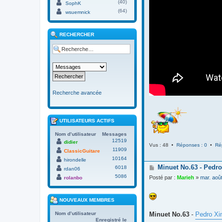
(40)
SophK
(64)
wsuemnick
RECHERCHER
Recherche avancée
UTILISATEURS ACTIFS
Nom d’utilisateur
Messages
12519
didier
Vus : 48 •
Réponses : 0
•
Ré
11909
ClassicGuitare
10164
hirondelle
M
Minuet No.63 - Pedro
6018
rdan06
e
5086
Posté par :
Marieh
»
mar. aoû
rolanbo
s
s
a
NOUVEAUX MEMBRES
g
e
Minuet No.63
-
Pedro Xi
Nom d’utilisateur
Enregistré le