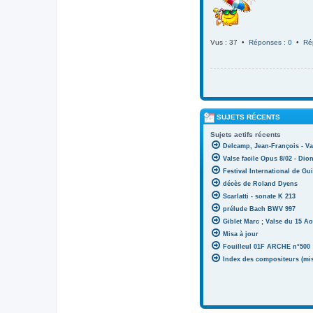
Vus : 37 •
Réponses : 0
•
Ré
SUJETS RÉCENTS
Sujets actifs récents
Delcamp, Jean-François - Va
Valse facile Opus 8/02 - Di
Festival International de Gui
décès de Roland Dyens
Scarlatti - sonate K 213
prélude Bach BWV 997
Giblet Marc ; Valse du 15 Ao
Misa à jour
Fouilleul 01F ARCHE n°500
Index des compositeurs (mise