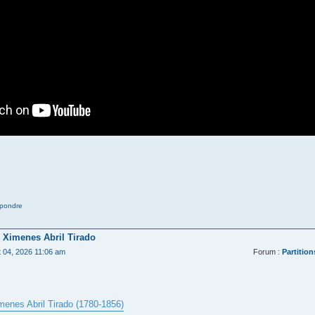
pondre
 Ximenes Abril Tirado
t 04, 2026 11:06 am
Forum :
Partition
menes Abril Tirado (1780-1856)