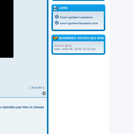
LIENS
Cours guitare Lausanne
cours-guitare-lausanne.com
DERNIÈRES VISITES DES ROBOTS
Ahrefs [Bot]
sam. août 08, 2026 12:32 pm
[
Tout lire
]
H
a
u
t
s classées par titre et niveau