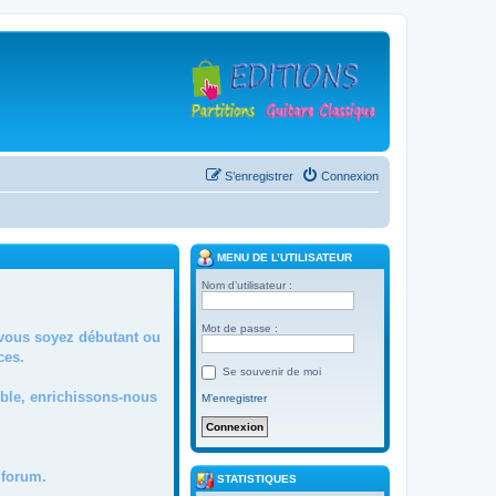
S’enregistrer
Connexion
MENU DE L’UTILISATEUR
Nom d’utilisateur :
Mot de passe :
 vous soyez débutant ou
ces.
Se souvenir de moi
mble, enrichissons-nous
M’enregistrer
forum.
STATISTIQUES