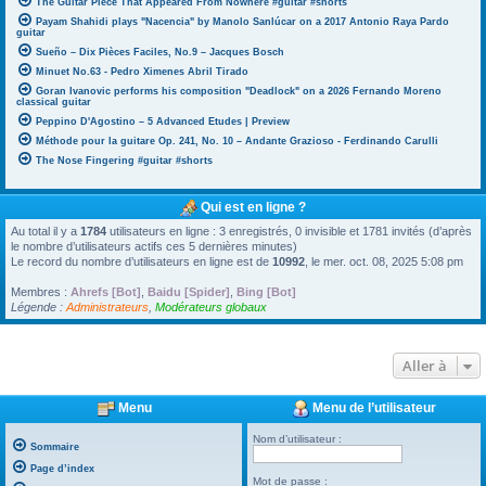
The Guitar Piece That Appeared From Nowhere #guitar #shorts
Payam Shahidi plays "Nacencia" by Manolo Sanlúcar on a 2017 Antonio Raya Pardo
guitar
Sueño – Dix Pièces Faciles, No.9 – Jacques Bosch
Minuet No.63 - Pedro Ximenes Abril Tirado
Goran Ivanovic performs his composition "Deadlock" on a 2026 Fernando Moreno
classical guitar
Peppino D'Agostino – 5 Advanced Etudes | Preview
Méthode pour la guitare Op. 241, No. 10 – Andante Grazioso - Ferdinando Carulli
The Nose Fingering #guitar #shorts
Qui est en ligne ?
Au total il y a
1784
utilisateurs en ligne : 3 enregistrés, 0 invisible et 1781 invités (d’après
le nombre d’utilisateurs actifs ces 5 dernières minutes)
Le record du nombre d’utilisateurs en ligne est de
10992
, le mer. oct. 08, 2025 5:08 pm
Membres :
Ahrefs [Bot]
,
Baidu [Spider]
,
Bing [Bot]
Légende :
Administrateurs
,
Modérateurs globaux
Aller à
Menu
Menu de l’utilisateur
Nom d’utilisateur :
Sommaire
Page d’index
Mot de passe :