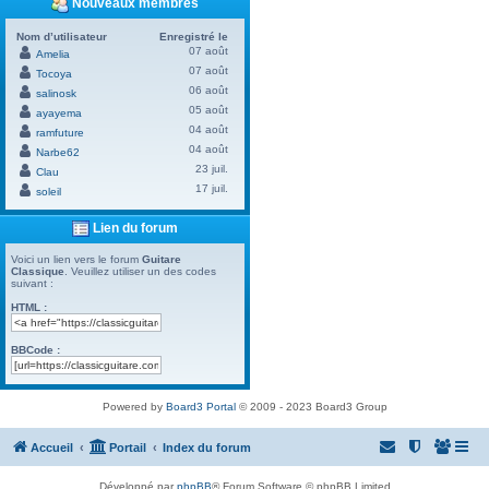
Nouveaux membres
Nom d’utilisateur
Enregistré le
07 août
Amelia
07 août
Tocoya
06 août
salinosk
05 août
ayayema
04 août
ramfuture
04 août
Narbe62
23 juil.
Clau
17 juil.
soleil
Lien du forum
Voici un lien vers le forum
Guitare
Classique
. Veuillez utiliser un des codes
suivant :
HTML :
BBCode :
Powered by
Board3 Portal
© 2009 - 2023 Board3 Group
Accueil
Portail
Index du forum
Développé par
phpBB
® Forum Software © phpBB Limited