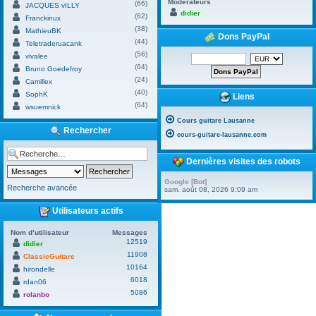
Modérateurs
(66)
JACQUES vILLY
didier
(62)
Franckinux
(38)
MathieuBK
Dons PayPal
(44)
Teletraderuacank
(56)
vivalee
(64)
Bruno Goedefroy
(24)
Camillex
(40)
SophK
Liens
(64)
wsuemnick
Cours guitare Lausanne
Rechercher
cours-guitare-lausanne.com
Dernières visites des robots
Google [Bot]
Recherche avancée
sam. août 08, 2026 9:09 am
Utilisateurs actifs
Nom d’utilisateur
Messages
12519
didier
11908
ClassicGuitare
10164
hirondelle
6018
rdan06
5086
rolanbo