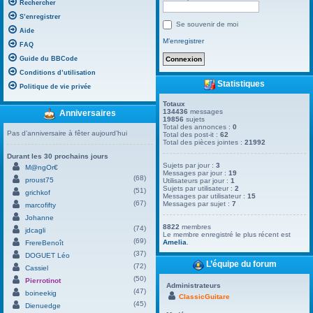
Rechercher
S’enregistrer
Se souvenir de moi
Aide
M’enregistrer
FAQ
Guide du BBCode
Conditions d’utilisation
Statistiques
Politique de vie privée
Totaux
134436
messages
Anniversaires
19856
sujets
Total des annonces :
0
Pas d’anniversaire à fêter aujourd’hui
Total des post-it :
62
Total des pièces jointes :
21992
Durant les 30 prochains jours
Sujets par jour :
3
M@ngOr€
Messages par jour :
19
(68)
proust75
Utilisateurs par jour :
1
Sujets par utilisateur :
2
(51)
grichkof
Messages par utilisateur :
15
(67)
Messages par sujet :
7
marcofifty
Johanne
8822
membres
(74)
jdcagli
Le membre enregistré le plus récent est
(69)
Amelia
.
FrereBenoît
(37)
DOGUET Léo
L’équipe du forum
(72)
Cassiel
(50)
Pierrotinot
Administrateurs
(47)
boineekig
ClassicGuitare
(45)
Dienuedge