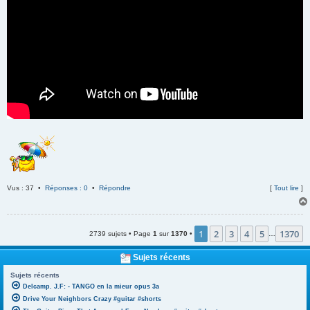
Vus : 37 •
Réponses : 0
•
Répondre
[
Tout lire
]
1
2
3
4
5
1370
2739 sujets • Page
1
sur
1370
•
…
Sujets récents
Sujets récents
Delcamp. J.F: - TANGO en la mieur opus 3a
Drive Your Neighbors Crazy #guitar #shorts