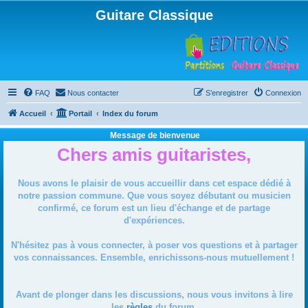
Guitare Classique
FAQ
Nous contacter
S’enregistrer
Connexion
Accueil
Portail
Index du forum
Message de bienvenue
Chers amis guitaristes,
Nous avons le plaisir de vous accueillir dans cet espace dédié à
notre passion commune. Que vous soyez débutant ou musicien
confirmé, ce forum est un lieu d'échange et de partage
d'expériences.
N'hésitez pas à vous connecter, à poser vos questions et à partager
vos connaissances. Ensemble, enrichissons-nous mutuellement !
Avant de plonger dans les discussions, nous vous invitons à lire
les
règles
du forum.