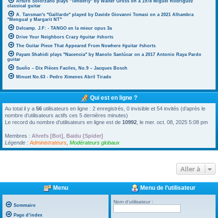
Arturo Solorzano plays "Tenderly" by Walter Gross on a 1978 Miguel Rodriguez
classical guitar
A. Tansman's "Gaillarde" played by Davide Giovanni Tomasi on a 2021 Alhambra
"Mengual y Margarit NT"
Delcamp. J.F: - TANGO en la mieur opus 3a
Drive Your Neighbors Crazy #guitar #shorts
The Guitar Piece That Appeared From Nowhere #guitar #shorts
Payam Shahidi plays "Nacencia" by Manolo Sanlúcar on a 2017 Antonio Raya Pardo
guitar
Sueño – Dix Pièces Faciles, No.9 – Jacques Bosch
Minuet No.63 - Pedro Ximenes Abril Tirado
Qui est en ligne ?
Au total il y a
56
utilisateurs en ligne : 2 enregistrés, 0 invisible et 54 invités (d’après le
nombre d’utilisateurs actifs ces 5 dernières minutes)
Le record du nombre d’utilisateurs en ligne est de
10992
, le mer. oct. 08, 2025 5:08 pm
Membres :
Ahrefs [Bot]
,
Baidu [Spider]
Légende :
Administrateurs
,
Modérateurs globaux
Aller à
Menu
Menu de l’utilisateur
Nom d’utilisateur :
Sommaire
Page d’index