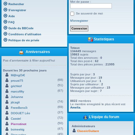
Mot de passe :
Rechercher
S’enregistrer
Se souvenir de moi
Aide
M’enregistrer
FAQ
Guide du BBCode
Conditions d’utilisation
Statistiques
Politique de vie privée
Totaux
134449
messages
Anniversaires
19863
sujets
Total des annonces :
0
Pas d’anniversaire à fêter aujourd’hui
Total des post-it :
62
Total des pièces jointes :
21995
Durant les 30 prochains jours
Sujets par jour :
3
M@ngOr€
Messages par jour :
19
(68)
proust75
Utilisateurs par jour :
1
Sujets par utilisateur :
2
(51)
grichkof
Messages par utilisateur :
15
(67)
Messages par sujet :
7
marcofifty
Johanne
8822
membres
(74)
jdcagli
Le membre enregistré le plus récent est
(69)
Amelia
.
FrereBenoît
(37)
DOGUET Léo
L’équipe du forum
(72)
Cassiel
(50)
Pierrotinot
Administrateurs
(47)
boineekig
ClassicGuitare
(45)
Dienuedge