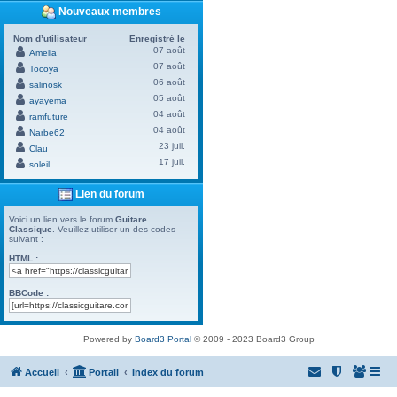
Nouveaux membres
Nom d’utilisateur
Enregistré le
07 août
Amelia
07 août
Tocoya
06 août
salinosk
05 août
ayayema
04 août
ramfuture
04 août
Narbe62
23 juil.
Clau
17 juil.
soleil
Lien du forum
Voici un lien vers le forum
Guitare
Classique
. Veuillez utiliser un des codes
suivant :
HTML :
BBCode :
Powered by
Board3 Portal
© 2009 - 2023 Board3 Group
Accueil
Portail
Index du forum