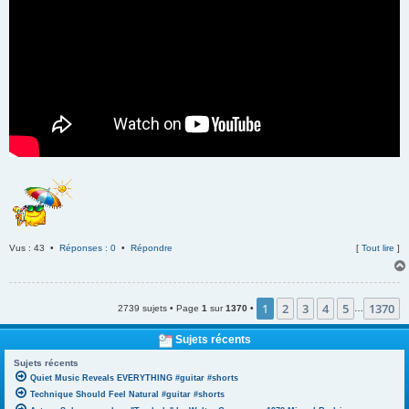
Vus : 43 •
Réponses : 0
•
Répondre
[
Tout lire
]
1
2
3
4
5
1370
2739 sujets • Page
1
sur
1370
•
…
Sujets récents
Sujets récents
Quiet Music Reveals EVERYTHING #guitar #shorts
Technique Should Feel Natural #guitar #shorts