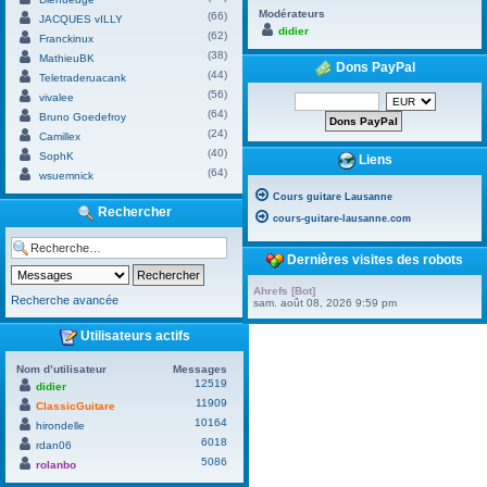
Modérateurs
(66)
JACQUES vILLY
didier
(62)
Franckinux
(38)
MathieuBK
Dons PayPal
(44)
Teletraderuacank
(56)
vivalee
(64)
Bruno Goedefroy
(24)
Camillex
(40)
SophK
Liens
(64)
wsuemnick
Cours guitare Lausanne
Rechercher
cours-guitare-lausanne.com
Dernières visites des robots
Ahrefs [Bot]
Recherche avancée
sam. août 08, 2026 9:59 pm
Utilisateurs actifs
Nom d’utilisateur
Messages
12519
didier
11909
ClassicGuitare
10164
hirondelle
6018
rdan06
5086
rolanbo