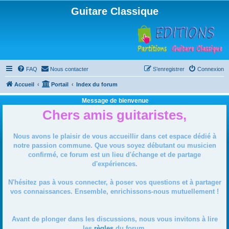
Guitare Classique
FAQ
Nous contacter
S’enregistrer
Connexion
Accueil
Portail
Index du forum
Message de bienvenue
Chers amis guitaristes,
Nous avons le plaisir de vous accueillir dans cet espace dédié à
notre passion commune. Que vous soyez débutant ou musicien
confirmé, ce forum est un lieu d'échange et de partage
d'expériences.
N'hésitez pas à vous connecter, à poser vos questions et à partager
vos connaissances. Ensemble, enrichissons-nous mutuellement !
Avant de plonger dans les discussions, nous vous invitons à lire
les
règles
du forum.