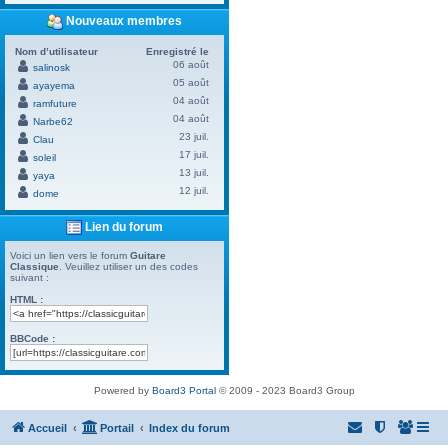
Nouveaux membres
Nom d’utilisateur
Enregistré le
06 août
salinosk
05 août
ayayema
04 août
ramfuture
04 août
Narbe62
23 juil.
Clau
17 juil.
soleil
13 juil.
yaya
12 juil.
dome
Lien du forum
Voici un lien vers le forum
Guitare
Classique
. Veuillez utiliser un des codes
suivant :
HTML :
BBCode :
Powered by
Board3 Portal
© 2009 - 2023 Board3 Group
Accueil
Portail
Index du forum