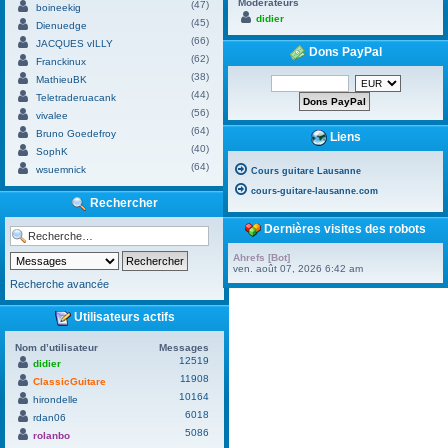
Modérateurs
(47)
boineekig
didier
(45)
Dienuedge
(66)
JACQUES vILLY
Dons PayPal
(62)
Franckinux
(38)
MathieuBK
(44)
Teletraderuacank
(56)
vivalee
(64)
Bruno Goedefroy
Liens
(40)
SophK
(64)
wsuemnick
Cours guitare Lausanne
cours-guitare-lausanne.com
Rechercher
Dernières visites des robots
Ahrefs [Bot]
ven. août 07, 2026 6:42 am
Recherche avancée
Utilisateurs actifs
Nom d’utilisateur
Messages
12519
didier
11908
ClassicGuitare
10164
hirondelle
6018
rdan06
5086
rolanbo