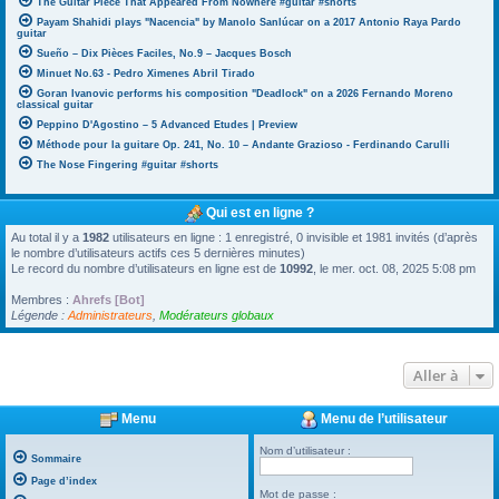
The Guitar Piece That Appeared From Nowhere #guitar #shorts
Payam Shahidi plays "Nacencia" by Manolo Sanlúcar on a 2017 Antonio Raya Pardo
guitar
Sueño – Dix Pièces Faciles, No.9 – Jacques Bosch
Minuet No.63 - Pedro Ximenes Abril Tirado
Goran Ivanovic performs his composition "Deadlock" on a 2026 Fernando Moreno
classical guitar
Peppino D'Agostino – 5 Advanced Etudes | Preview
Méthode pour la guitare Op. 241, No. 10 – Andante Grazioso - Ferdinando Carulli
The Nose Fingering #guitar #shorts
Qui est en ligne ?
Au total il y a
1982
utilisateurs en ligne : 1 enregistré, 0 invisible et 1981 invités (d’après
le nombre d’utilisateurs actifs ces 5 dernières minutes)
Le record du nombre d’utilisateurs en ligne est de
10992
, le mer. oct. 08, 2025 5:08 pm
Membres :
Ahrefs [Bot]
Légende :
Administrateurs
,
Modérateurs globaux
Aller à
Menu
Menu de l’utilisateur
Nom d’utilisateur :
Sommaire
Page d’index
Mot de passe :