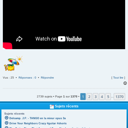
Vus : 25 •
Réponses : 0
•
Répondre
[
Tout lire
]
1
2
3
4
5
1370
2739 sujets • Page
1
sur
1370
•
…
Sujets récents
Sujets récents
Delcamp. J.F: - TANGO en la mieur opus 3a
Drive Your Neighbors Crazy #guitar #shorts