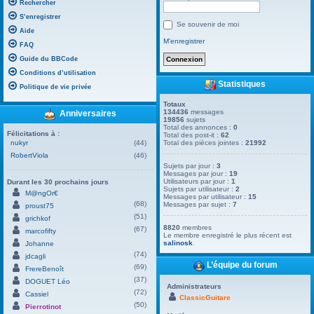
Rechercher
S’enregistrer
Se souvenir de moi
Aide
M’enregistrer
FAQ
Guide du BBCode
Conditions d’utilisation
Statistiques
Politique de vie privée
Totaux
134436
messages
Anniversaires
19856
sujets
Total des annonces :
0
Félicitations à :
Total des post-it :
62
nukyr
(44)
Total des pièces jointes :
21992
RobertViola
(46)
Sujets par jour :
3
Messages par jour :
19
Utilisateurs par jour :
1
Durant les 30 prochains jours
Sujets par utilisateur :
2
M@ngOr€
Messages par utilisateur :
15
(68)
Messages par sujet :
7
proust75
(51)
grichkof
8820
membres
(67)
marcofifty
Le membre enregistré le plus récent est
salinosk
.
Johanne
(74)
jdcagli
L’équipe du forum
(69)
FrereBenoît
(37)
DOGUET Léo
Administrateurs
(72)
Cassiel
ClassicGuitare
(50)
Pierrotinot