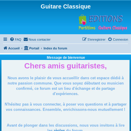
Guitare Classique
FAQ
Nous contacter
S’enregistrer
Connexion
Accueil
Portail
Index du forum
Message de bienvenue
Chers amis guitaristes,
Nous avons le plaisir de vous accueillir dans cet espace dédié à
notre passion commune. Que vous soyez débutant ou musicien
confirmé, ce forum est un lieu d'échange et de partage
d'expériences.
N'hésitez pas à vous connecter, à poser vos questions et à partager
vos connaissances. Ensemble, enrichissons-nous mutuellement !
Avant de plonger dans les discussions, nous vous invitons à lire
les
règles
du forum.