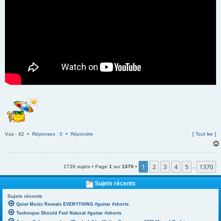
Vus : 42 •
Réponses : 0
•
Répondre
[
Tout lire
]
1
2
3
4
5
1370
2739 sujets • Page
1
sur
1370
•
…
Sujets récents
Sujets récents
Quiet Music Reveals EVERYTHING #guitar #shorts
Technique Should Feel Natural #guitar #shorts