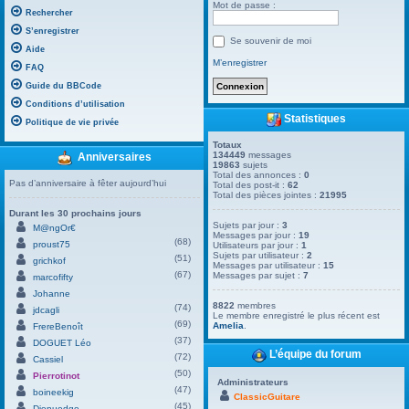
Mot de passe :
Rechercher
S’enregistrer
Se souvenir de moi
Aide
M’enregistrer
FAQ
Guide du BBCode
Conditions d’utilisation
Statistiques
Politique de vie privée
Totaux
134449
messages
Anniversaires
19863
sujets
Total des annonces :
0
Pas d’anniversaire à fêter aujourd’hui
Total des post-it :
62
Total des pièces jointes :
21995
Durant les 30 prochains jours
Sujets par jour :
3
M@ngOr€
Messages par jour :
19
(68)
proust75
Utilisateurs par jour :
1
Sujets par utilisateur :
2
(51)
grichkof
Messages par utilisateur :
15
(67)
Messages par sujet :
7
marcofifty
Johanne
8822
membres
(74)
jdcagli
Le membre enregistré le plus récent est
(69)
Amelia
.
FrereBenoît
(37)
DOGUET Léo
L’équipe du forum
(72)
Cassiel
(50)
Pierrotinot
Administrateurs
(47)
boineekig
ClassicGuitare
(45)
Dienuedge