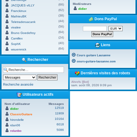
Modérateurs
(66)
JACQUES vILLY
didier
(62)
Franckinux
(38)
MathieuBK
Dons PayPal
(44)
Teletraderuacank
(56)
vivalee
(64)
Bruno Goedefroy
(24)
Camillex
(40)
SophK
Liens
(64)
wsuemnick
Cours guitare Lausanne
Rechercher
cours-guitare-lausanne.com
Dernières visites des robots
Ahrefs [Bot]
Recherche avancée
sam. août 08, 2026 9:09 pm
Utilisateurs actifs
Nom d’utilisateur
Messages
12519
didier
11909
ClassicGuitare
10164
hirondelle
6018
rdan06
5086
rolanbo