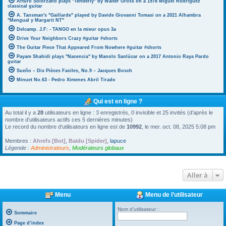
Arturo Solorzano plays "Tenderly" by Walter Gross on a 1978 Miguel Rodriguez
classical guitar
A. Tansman's "Gaillarde" played by Davide Giovanni Tomasi on a 2021 Alhambra
"Mengual y Margarit NT"
Delcamp. J.F: - TANGO en la mieur opus 3a
Drive Your Neighbors Crazy #guitar #shorts
The Guitar Piece That Appeared From Nowhere #guitar #shorts
Payam Shahidi plays "Nacencia" by Manolo Sanlúcar on a 2017 Antonio Raya Pardo
guitar
Sueño – Dix Pièces Faciles, No.9 – Jacques Bosch
Minuet No.63 - Pedro Ximenes Abril Tirado
Qui est en ligne ?
Au total il y a
28
utilisateurs en ligne : 3 enregistrés, 0 invisible et 25 invités (d’après le
nombre d’utilisateurs actifs ces 5 dernières minutes)
Le record du nombre d’utilisateurs en ligne est de
10992
, le mer. oct. 08, 2025 5:08 pm
Membres :
Ahrefs [Bot]
,
Baidu [Spider]
,
lapuce
Légende :
Administrateurs
,
Modérateurs globaux
Aller à
Menu
Menu de l’utilisateur
Nom d’utilisateur :
Sommaire
Page d’index