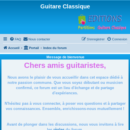
Guitare Classique
FAQ
Nous contacter
S’enregistrer
Connexion
Accueil
Portail
Index du forum
Message de bienvenue
Chers amis guitaristes,
Nous avons le plaisir de vous accueillir dans cet espace dédié à
notre passion commune. Que vous soyez débutant ou musicien
confirmé, ce forum est un lieu d'échange et de partage
d'expériences.
N'hésitez pas à vous connecter, à poser vos questions et à partager
vos connaissances. Ensemble, enrichissons-nous mutuellement !
Avant de plonger dans les discussions, nous vous invitons à lire
les
règles
du forum.