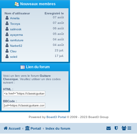
Nouveaux membres
Nom d’utilisateur
Enregistré le
07 août
Amelia
07 août
Tocoya
06 août
salinosk
05 août
ayayema
04 août
ramfuture
04 août
Narbe62
23 juil.
Clau
17 juil.
soleil
Lien du forum
Voici un lien vers le forum
Guitare
Classique
. Veuillez utiliser un des codes
suivant :
HTML :
BBCode :
Powered by
Board3 Portal
© 2009 - 2023 Board3 Group
Accueil
Portail
Index du forum