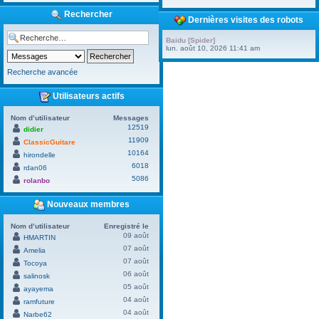
Rechercher
Dernières visites des robots
Baidu [Spider]
lun. août 10, 2026 11:41 am
Recherche avancée
Utilisateurs actifs
Nom d’utilisateur
Messages
12519
didier
11909
ClassicGuitare
10164
hirondelle
6018
rdan06
5086
rolanbo
Nouveaux membres
Nom d’utilisateur
Enregistré le
09 août
HMARTIN
07 août
Amelia
07 août
Tocoya
06 août
salinosk
05 août
ayayema
04 août
ramfuture
04 août
Narbe62