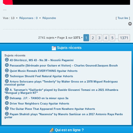
...
Vus : 13 •
Réponses : 0
•
Répondre
[
Tout lire
]
1
2
3
4
5
1371
2741 sujets • Page
1
sur
1371
•
…
Sujets récents
Sujets récents
43 Ghiribizzi, MS 43 - No.38 – Niccolò Paganini
Passacaille (Sérénade pour Guitare et Violon) – Charles Gounod/Jacques Bosch
Quiet Music Reveals EVERYTHING #guitar #shorts
Technique Should Feel Natural #guitar #shorts
Arturo Solorzano plays "Tenderly" by Walter Gross on a 1978 Miguel Rodriguez
classical guitar
A. Tansman's "Gaillarde" played by Davide Giovanni Tomasi on a 2021 Alhambra
"Mengual y Margarit NT"
Delcamp. J.F: - TANGO en la mieur opus 3a
Drive Your Neighbors Crazy #guitar #shorts
The Guitar Piece That Appeared From Nowhere #guitar #shorts
Payam Shahidi plays "Nacencia" by Manolo Sanlúcar on a 2017 Antonio Raya Pardo
guitar
Qui est en ligne ?