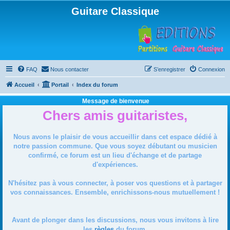
Guitare Classique
FAQ
Nous contacter
S’enregistrer
Connexion
Accueil
Portail
Index du forum
Message de bienvenue
Chers amis guitaristes,
Nous avons le plaisir de vous accueillir dans cet espace dédié à
notre passion commune. Que vous soyez débutant ou musicien
confirmé, ce forum est un lieu d'échange et de partage
d'expériences.
N'hésitez pas à vous connecter, à poser vos questions et à partager
vos connaissances. Ensemble, enrichissons-nous mutuellement !
Avant de plonger dans les discussions, nous vous invitons à lire
les
règles
du forum.