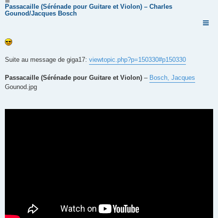
e
Passacaille (Sérénade pour Guitare et Violon) – Charles
s
Gounod/Jacques Bosch
s
a
g
e
Suite au message de giga17:
viewtopic.php?p=150330#p150330
Passacaille (Sérénade pour Guitare et Violon)
–
Bosch, Jacques
Gounod.jpg