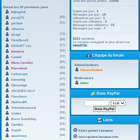
Total des pièces jointes :
22005
Durant les 30 prochains jours
Sujets par jour :
3
M@ngOr€
Messages par jour :
19
(68)
proust75
Utilisateurs par jour :
1
Sujets par utilisateur :
2
(51)
grichkof
Messages par utilisateur :
15
Messages par sujet :
7
Johanne
(74)
jdcagli
8823
membres
(69)
FrereBenoît
Le membre enregistré le plus récent est
(37)
HMARTIN
.
DOGUET Léo
(53)
jfontaine
L’équipe du forum
(72)
Cassiel
(65)
Manu Cavalier
Administrateurs
(50)
Pierrotinot
ClassicGuitare
(49)
Ledoacape
Modérateurs
(47)
boineekig
didier
(45)
Dienuedge
(66)
JACQUES vILLY
Dons PayPal
(62)
Franckinux
(38)
MathieuBK
(44)
Teletraderuacank
(56)
vivalee
(64)
Bruno Goedefroy
Liens
(24)
Camillex
(40)
SophK
Cours guitare Lausanne
(64)
wsuemnick
cours-guitare-lausanne.com