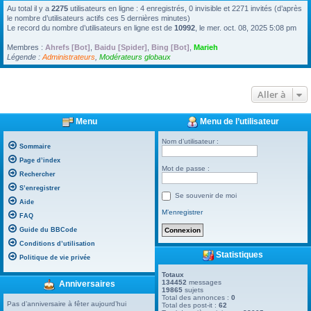
Au total il y a
2275
utilisateurs en ligne : 4 enregistrés, 0 invisible et 2271 invités (d’après
le nombre d’utilisateurs actifs ces 5 dernières minutes)
Le record du nombre d’utilisateurs en ligne est de
10992
, le mer. oct. 08, 2025 5:08 pm
Membres :
Ahrefs [Bot]
,
Baidu [Spider]
,
Bing [Bot]
,
Marieh
Légende :
Administrateurs
,
Modérateurs globaux
Aller à
Menu
Menu de l’utilisateur
Nom d’utilisateur :
Sommaire
Page d’index
Mot de passe :
Rechercher
S’enregistrer
Se souvenir de moi
Aide
M’enregistrer
FAQ
Guide du BBCode
Conditions d’utilisation
Statistiques
Politique de vie privée
Totaux
134452
messages
Anniversaires
19865
sujets
Total des annonces :
0
Pas d’anniversaire à fêter aujourd’hui
Total des post-it :
62