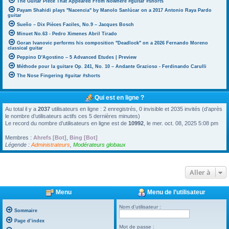
The Guitar Piece That Appeared From Nowhere #guitar #shorts
Payam Shahidi plays "Nacencia" by Manolo Sanlúcar on a 2017 Antonio Raya Pardo
guitar
Sueño – Dix Pièces Faciles, No.9 – Jacques Bosch
Minuet No.63 - Pedro Ximenes Abril Tirado
Goran Ivanovic performs his composition "Deadlock" on a 2026 Fernando Moreno
classical guitar
Peppino D'Agostino – 5 Advanced Etudes | Preview
Méthode pour la guitare Op. 241, No. 10 – Andante Grazioso - Ferdinando Carulli
The Nose Fingering #guitar #shorts
Qui est en ligne ?
Au total il y a
2037
utilisateurs en ligne : 2 enregistrés, 0 invisible et 2035 invités (d’après
le nombre d’utilisateurs actifs ces 5 dernières minutes)
Le record du nombre d’utilisateurs en ligne est de
10992
, le mer. oct. 08, 2025 5:08 pm
Membres :
Ahrefs [Bot]
,
Bing [Bot]
Légende :
Administrateurs
,
Modérateurs globaux
Aller à
Menu
Menu de l’utilisateur
Nom d’utilisateur :
Sommaire
Page d’index
Mot de passe :