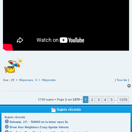
Vus : 25 •
Réponses : 0
•
Répondre
[
Tout lire
]
1
2
3
4
5
1370
2739 sujets • Page
1
sur
1370
•
…
Sujets récents
Sujets récents
Delcamp. J.F: - TANGO en la mieur opus 3a
Drive Your Neighbors Crazy #guitar #shorts