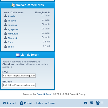
Nouveaux membres
Nom d’utilisateur
Enregistré le
07 août
Amelia
07 août
Tocoya
06 août
salinosk
05 août
ayayema
04 août
ramfuture
04 août
Narbe62
23 juil.
Clau
17 juil.
soleil
Lien du forum
Voici un lien vers le forum
Guitare
Classique
. Veuillez utiliser un des codes
suivant :
HTML :
BBCode :
Powered by
Board3 Portal
© 2009 - 2023 Board3 Group
Accueil
Portail
Index du forum