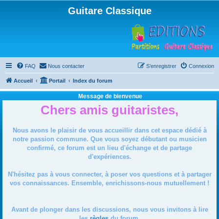
Guitare Classique
FAQ
Nous contacter
S’enregistrer
Connexion
Accueil
Portail
Index du forum
Message de bienvenue
Chers amis guitaristes,
Nous avons le plaisir de vous accueillir dans cet espace dédié à
notre passion commune. Que vous soyez débutant ou musicien
confirmé, ce forum est un lieu d'échange et de partage
d'expériences.
N'hésitez pas à vous connecter, à poser vos questions et à partager
vos connaissances. Ensemble, enrichissons-nous mutuellement !
Avant de plonger dans les discussions, nous vous invitons à lire
les
règles
du forum.