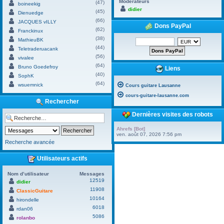
Modérateurs
(47)
boineekig
didier
(45)
Dienuedge
(66)
JACQUES vILLY
Dons PayPal
(62)
Franckinux
(38)
MathieuBK
(44)
Teletraderuacank
(56)
vivalee
(64)
Bruno Goedefroy
Liens
(40)
SophK
(64)
wsuemnick
Cours guitare Lausanne
cours-guitare-lausanne.com
Rechercher
Dernières visites des robots
Ahrefs [Bot]
ven. août 07, 2026 7:56 pm
Recherche avancée
Utilisateurs actifs
Nom d’utilisateur
Messages
12519
didier
11908
ClassicGuitare
10164
hirondelle
6018
rdan06
5086
rolanbo