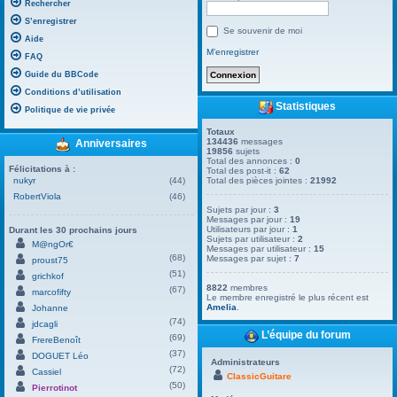
Rechercher
S’enregistrer
Se souvenir de moi
Aide
M’enregistrer
FAQ
Guide du BBCode
Conditions d’utilisation
Statistiques
Politique de vie privée
Totaux
134436
messages
Anniversaires
19856
sujets
Total des annonces :
0
Félicitations à :
Total des post-it :
62
nukyr
(44)
Total des pièces jointes :
21992
RobertViola
(46)
Sujets par jour :
3
Messages par jour :
19
Utilisateurs par jour :
1
Durant les 30 prochains jours
Sujets par utilisateur :
2
M@ngOr€
Messages par utilisateur :
15
(68)
Messages par sujet :
7
proust75
(51)
grichkof
8822
membres
(67)
marcofifty
Le membre enregistré le plus récent est
Amelia
.
Johanne
(74)
jdcagli
L’équipe du forum
(69)
FrereBenoît
(37)
DOGUET Léo
Administrateurs
(72)
Cassiel
ClassicGuitare
(50)
Pierrotinot