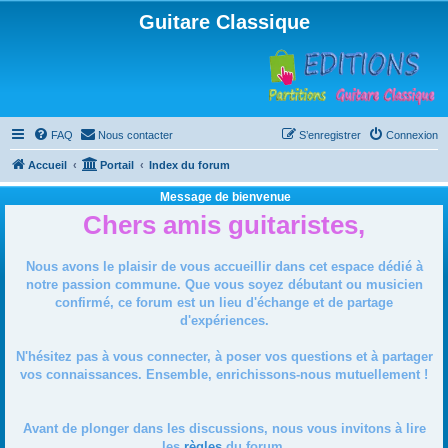
Guitare Classique
FAQ
Nous contacter
S’enregistrer
Connexion
Accueil
Portail
Index du forum
Message de bienvenue
Chers amis guitaristes,
Nous avons le plaisir de vous accueillir dans cet espace dédié à
notre passion commune. Que vous soyez débutant ou musicien
confirmé, ce forum est un lieu d'échange et de partage
d'expériences.
N'hésitez pas à vous connecter, à poser vos questions et à partager
vos connaissances. Ensemble, enrichissons-nous mutuellement !
Avant de plonger dans les discussions, nous vous invitons à lire
les
règles
du forum.