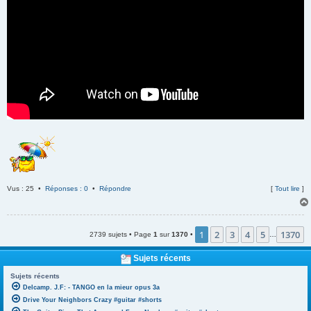
Vus : 25 •
Réponses : 0
•
Répondre
[
Tout lire
]
1
2
3
4
5
1370
2739 sujets • Page
1
sur
1370
•
…
Sujets récents
Sujets récents
Delcamp. J.F: - TANGO en la mieur opus 3a
Drive Your Neighbors Crazy #guitar #shorts