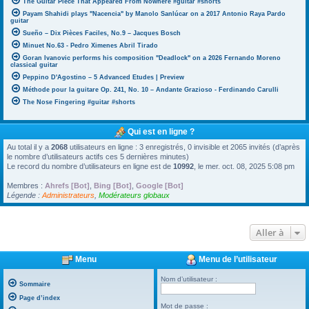
The Guitar Piece That Appeared From Nowhere #guitar #shorts
Payam Shahidi plays "Nacencia" by Manolo Sanlúcar on a 2017 Antonio Raya Pardo
guitar
Sueño – Dix Pièces Faciles, No.9 – Jacques Bosch
Minuet No.63 - Pedro Ximenes Abril Tirado
Goran Ivanovic performs his composition "Deadlock" on a 2026 Fernando Moreno
classical guitar
Peppino D'Agostino – 5 Advanced Etudes | Preview
Méthode pour la guitare Op. 241, No. 10 – Andante Grazioso - Ferdinando Carulli
The Nose Fingering #guitar #shorts
Qui est en ligne ?
Au total il y a
2068
utilisateurs en ligne : 3 enregistrés, 0 invisible et 2065 invités (d’après
le nombre d’utilisateurs actifs ces 5 dernières minutes)
Le record du nombre d’utilisateurs en ligne est de
10992
, le mer. oct. 08, 2025 5:08 pm
Membres :
Ahrefs [Bot]
,
Bing [Bot]
,
Google [Bot]
Légende :
Administrateurs
,
Modérateurs globaux
Aller à
Menu
Menu de l’utilisateur
Nom d’utilisateur :
Sommaire
Page d’index
Mot de passe :