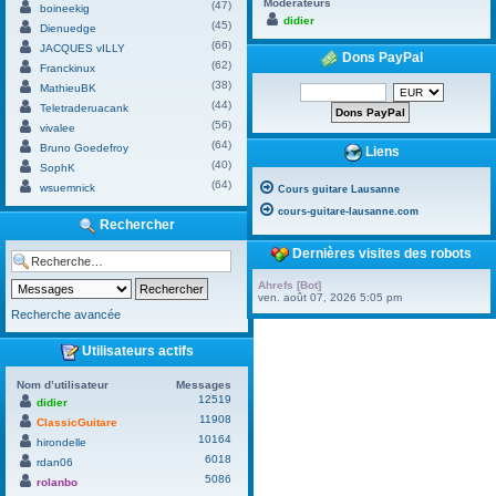
Modérateurs
(47)
boineekig
didier
(45)
Dienuedge
(66)
JACQUES vILLY
Dons PayPal
(62)
Franckinux
(38)
MathieuBK
(44)
Teletraderuacank
(56)
vivalee
(64)
Bruno Goedefroy
Liens
(40)
SophK
(64)
wsuemnick
Cours guitare Lausanne
cours-guitare-lausanne.com
Rechercher
Dernières visites des robots
Ahrefs [Bot]
ven. août 07, 2026 5:05 pm
Recherche avancée
Utilisateurs actifs
Nom d’utilisateur
Messages
12519
didier
11908
ClassicGuitare
10164
hirondelle
6018
rdan06
5086
rolanbo