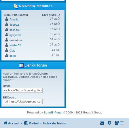
Nouveaux membres
Nom d’utilisateur
Enregistré le
07 août
Amelia
07 août
Tocoya
06 août
salinosk
05 août
ayayema
04 août
ramfuture
04 août
Narbe62
23 juil.
Clau
17 juil.
soleil
Lien du forum
Voici un lien vers le forum
Guitare
Classique
. Veuillez utiliser un des codes
suivant :
HTML :
BBCode :
Powered by
Board3 Portal
© 2009 - 2023 Board3 Group
Accueil
Portail
Index du forum