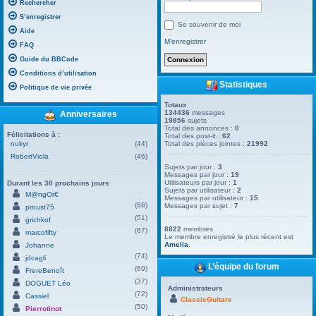
Rechercher
S’enregistrer
Se souvenir de moi
Aide
M’enregistrer
FAQ
Guide du BBCode
Conditions d’utilisation
Statistiques
Politique de vie privée
Totaux
134436
messages
Anniversaires
19856
sujets
Total des annonces :
0
Félicitations à :
Total des post-it :
62
nukyr
(44)
Total des pièces jointes :
21992
RobertViola
(46)
Sujets par jour :
3
Messages par jour :
19
Utilisateurs par jour :
1
Durant les 30 prochains jours
Sujets par utilisateur :
2
M@ngOr€
Messages par utilisateur :
15
(68)
Messages par sujet :
7
proust75
(51)
grichkof
8822
membres
(67)
marcofifty
Le membre enregistré le plus récent est
Amelia
.
Johanne
(74)
jdcagli
L’équipe du forum
(69)
FrereBenoît
(37)
DOGUET Léo
Administrateurs
(72)
Cassiel
ClassicGuitare
(50)
Pierrotinot