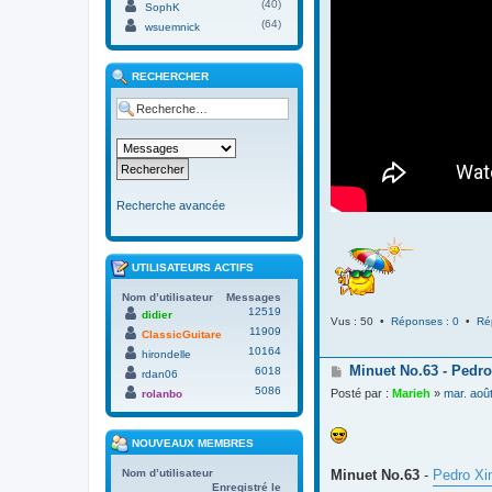
(40)
SophK
(64)
wsuemnick
RECHERCHER
Recherche avancée
UTILISATEURS ACTIFS
Nom d’utilisateur
Messages
12519
didier
Vus : 50 •
Réponses : 0
•
Ré
11909
ClassicGuitare
10164
hirondelle
M
Minuet No.63 - Pedro
6018
rdan06
e
5086
Posté par :
Marieh
»
mar. aoû
rolanbo
s
s
a
NOUVEAUX MEMBRES
g
e
Minuet No.63
-
Pedro Xi
Nom d’utilisateur
Enregistré le