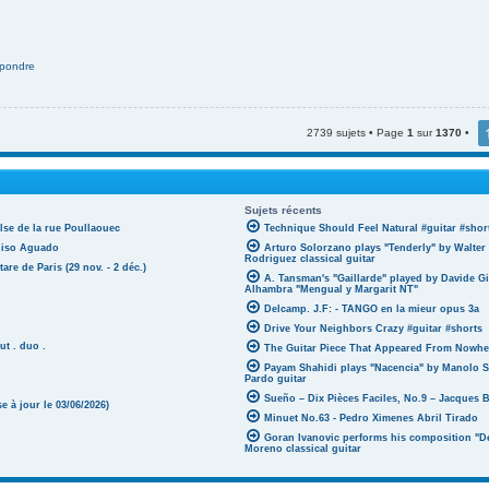
pondre
2739 sujets • Page
1
sur
1370
•
Sujets récents
lse de la rue Poullaouec
Technique Should Feel Natural #guitar #shor
oniso Aguado
Arturo Solorzano plays "Tenderly" by Walter
Rodriguez classical guitar
tare de Paris (29 nov. - 2 déc.)
A. Tansman's "Gaillarde" played by Davide G
Alhambra "Mengual y Margarit NT"
Delcamp. J.F: - TANGO en la mieur opus 3a
Drive Your Neighbors Crazy #guitar #shorts
ut . duo .
The Guitar Piece That Appeared From Nowher
Payam Shahidi plays "Nacencia" by Manolo S
Pardo guitar
Sueño – Dix Pièces Faciles, No.9 – Jacques 
 à jour le 03/06/2026)
Minuet No.63 - Pedro Ximenes Abril Tirado
Goran Ivanovic performs his composition "D
Moreno classical guitar