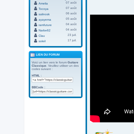
07 août
Amelia
07 août
Tocoya
06 août
salinosk
05 août
ayayema
04 août
ramfuture
04 août
Narbe62
23 juil.
Clau
17 juil.
soleil
LIEN DU FORUM
Voici un lien vers le forum
Guitare
Classique
. Veuillez utiliser un des
codes suivant :
HTML :
BBCode :