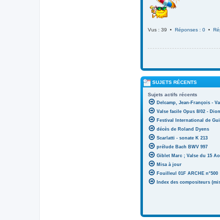
Vus : 39 •
Réponses : 0
•
Ré
SUJETS RÉCENTS
Sujets actifs récents
Delcamp, Jean-François - Va
Valse facile Opus 8/02 - Di
Festival International de Gui
décès de Roland Dyens
Scarlatti - sonate K 213
prélude Bach BWV 997
Giblet Marc ; Valse du 15 Ao
Misa à jour
Fouilleul 01F ARCHE n°500
Index des compositeurs (mise