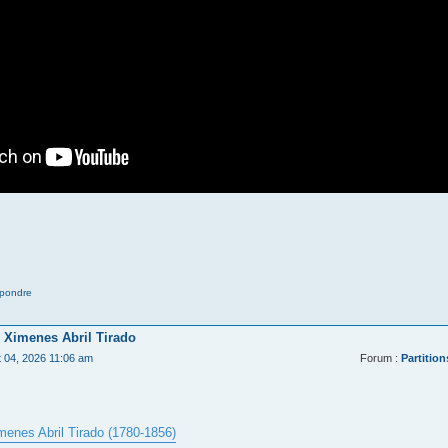
pondre
 Ximenes Abril Tirado
t 04, 2026 11:06 am
Forum :
Partition
menes Abril Tirado (1780-1856)