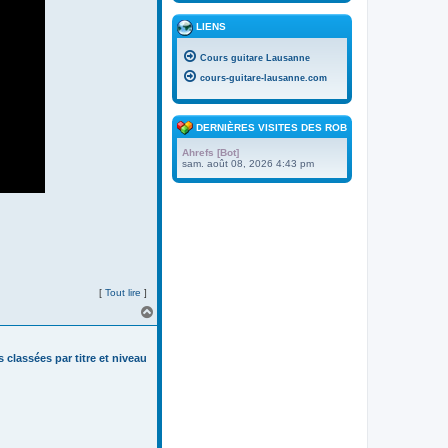
LIENS
Cours guitare Lausanne
cours-guitare-lausanne.com
DERNIÈRES VISITES DES ROBOTS
Ahrefs [Bot]
sam. août 08, 2026 4:43 pm
[
Tout lire
]
H
a
u
t
s classées par titre et niveau