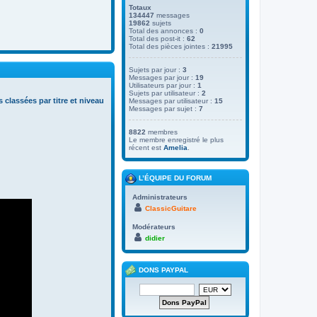
Totaux
134447
messages
19862
sujets
Total des annonces :
0
Total des post-it :
62
Total des pièces jointes :
21995
Sujets par jour :
3
Messages par jour :
19
Utilisateurs par jour :
1
Sujets par utilisateur :
2
s classées par titre et niveau
Messages par utilisateur :
15
Messages par sujet :
7
8822
membres
Le membre enregistré le plus
récent est
Amelia
.
L’ÉQUIPE DU FORUM
Administrateurs
ClassicGuitare
Modérateurs
didier
DONS PAYPAL