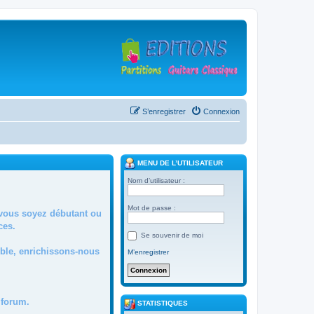
S’enregistrer
Connexion
MENU DE L’UTILISATEUR
Nom d’utilisateur :
Mot de passe :
 vous soyez débutant ou
ces.
Se souvenir de moi
mble, enrichissons-nous
M’enregistrer
forum.
STATISTIQUES