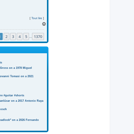
[
Tout lire
]
H
a
u
1
2
3
4
5
1370
t
…
ts
 Gross on a 1978 Miguel
iovanni Tomasi on a 2021
e #guitar #shorts
anlúcar on a 2017 Antonio Raya
Bosch
eadlock" on a 2026 Fernando