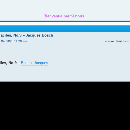
Bienvenue parmi nous !
Faciles, No.9 – Jacques Bosch
t 04, 2026 11:20 am
Forum :
Partition
les, No.9
–
Bosch, Jacques