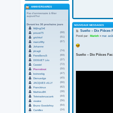
ANNIVERSAIRES
Pas d’anniversaire à fêter
aujourd’hui
Durant les 30 prochains jours
NOUVEAUX MESSAGES
M@ngOr€
M
Sueño – Dix Pièces 
(68)
proust75
e
Posté par :
Marieh
»
mar. aoû
(51)
s
grichkof
s
(67)
marcofifty
a
Johanne
g
(74)
jdcagli
e
Sueño – Dix Pièces Faci
(69)
FrereBenoît
(37)
DOGUET Léo
(72)
Cassiel
(50)
Pierrotinot
(47)
boineekig
(45)
Dienuedge
(66)
JACQUES vILLY
(62)
Franckinux
(38)
MathieuBK
(44)
Teletraderuacank
(56)
vivalee
(64)
Bruno Goedefroy
(24)
Camillex