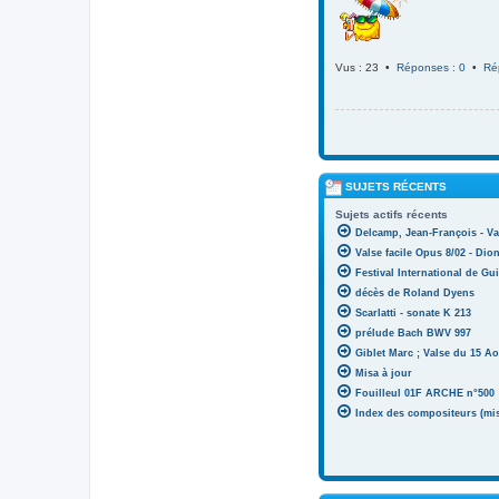
Vus : 23 •
Réponses : 0
•
Ré
SUJETS RÉCENTS
Sujets actifs récents
Delcamp, Jean-François - Va
Valse facile Opus 8/02 - Di
Festival International de Gui
décès de Roland Dyens
Scarlatti - sonate K 213
prélude Bach BWV 997
Giblet Marc ; Valse du 15 Ao
Misa à jour
Fouilleul 01F ARCHE n°500
Index des compositeurs (mise