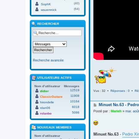
(40)
SophK
(64)
wsuemnick
RECHERCHER
Recherche avancée
UTILISATEURS ACTIFS
Nom d’utilisateur
Messages
12519
Vus : 32 •
Réponses : 0
•
Ré
didier
11908
ClassicGuitare
10164
hirondelle
M
Minuet No.63 - Pedro
6018
rdan06
e
Posté par :
Marieh
»
mar. aoû
5086
s
rolanbo
s
a
g
NOUVEAUX MEMBRES
e
Minuet No.63
-
Pedro Xi
Nom d’utilisateur