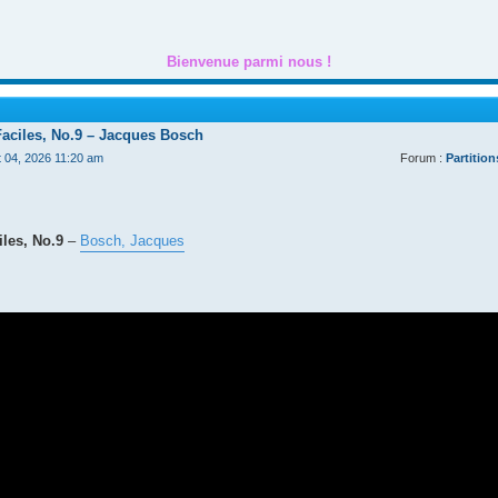
Bienvenue parmi nous !
Faciles, No.9 – Jacques Bosch
t 04, 2026 11:20 am
Forum :
Partition
les, No.9
–
Bosch, Jacques