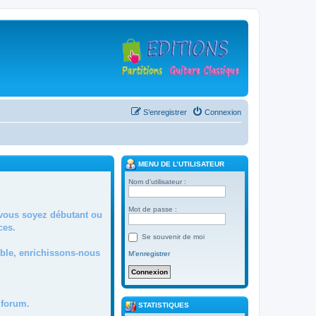
S’enregistrer
Connexion
MENU DE L’UTILISATEUR
Nom d’utilisateur :
Mot de passe :
 vous soyez débutant ou
ces.
Se souvenir de moi
mble, enrichissons-nous
M’enregistrer
forum.
STATISTIQUES