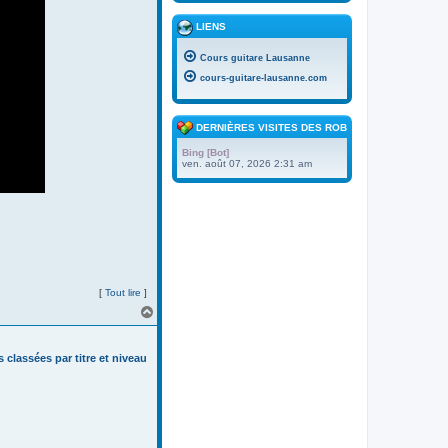
LIENS
Cours guitare Lausanne
cours-guitare-lausanne.com
DERNIÈRES VISITES DES ROBOTS
Bing [Bot]
ven. août 07, 2026 2:31 am
[
Tout lire
]
H
a
u
t
s classées par titre et niveau