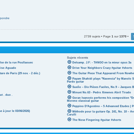
pondre
2739 sujets • Page
1
sur
1370
•
Sujets récents
lse de la rue Poullaouec
Delcamp. J.F: - TANGO en la mieur opus 3a
oniso Aguado
Drive Your Neighbors Crazy #guitar #shorts
tare de Paris (29 nov. - 2 déc.)
The Guitar Piece That Appeared From Nowher
Payam Shahidi plays "Nacencia" by Manolo S
Pardo guitar
Sueño – Dix Pièces Faciles, No.9 – Jacques 
Minuet No.63 - Pedro Ximenes Abril Tirado
ut . duo .
Goran Ivanovic performs his composition "D
Moreno classical guitar
Peppino D'Agostino – 5 Advanced Etudes | P
 à jour le 03/06/2026)
Méthode pour la guitare Op. 241, No. 10 – A
Carulli
The Nose Fingering #guitar #shorts