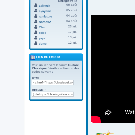
Enregistré le
06 août
salinosk
05 août
ayayema
04 août
ramfuture
04 août
Narbe62
23 juil.
Clau
17 juil.
soleil
13 juil.
yaya
12 juil.
dome
LIEN DU FORUM
Voici un lien vers le forum
Guitare
Classique
. Veuillez utiliser un des
codes suivant :
HTML :
BBCode :