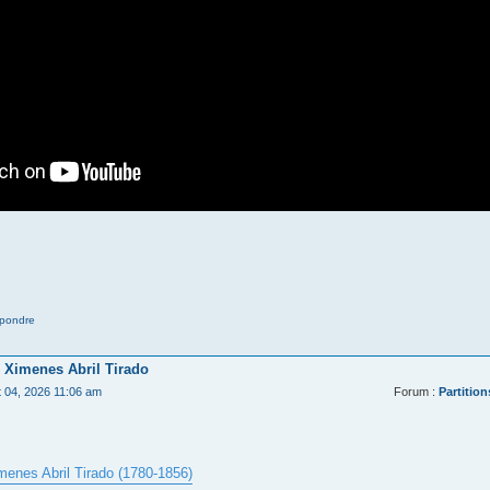
pondre
 Ximenes Abril Tirado
t 04, 2026 11:06 am
Forum :
Partition
menes Abril Tirado (1780-1856)