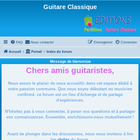
Guitare Classique
FAQ
Nous contacter
S’enregistrer
Connexion
Accueil
Portail
Index du forum
Message de bienvenue
Chers amis guitaristes,
Nous avons le plaisir de vous accueillir dans cet espace dédié à
notre passion commune. Que vous soyez débutant ou musicien
confirmé, ce forum est un lieu d'échange et de partage
d'expériences.
N'hésitez pas à vous connecter, à poser vos questions et à partager
vos connaissances. Ensemble, enrichissons-nous mutuellement !
Avant de plonger dans les discussions, nous vous invitons à lire
les
règles
du forum.