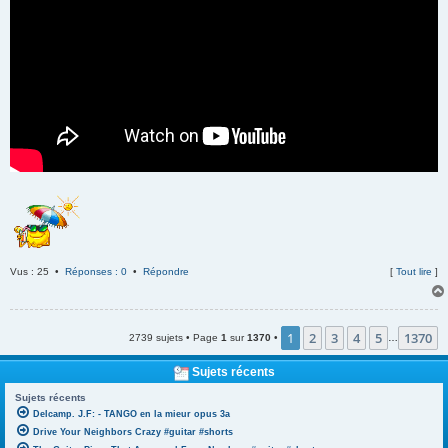
Vus : 25 •
Réponses : 0
•
Répondre
[
Tout lire
]
1
2
3
4
5
1370
2739 sujets • Page
1
sur
1370
•
…
Sujets récents
Sujets récents
Delcamp. J.F: - TANGO en la mieur opus 3a
Drive Your Neighbors Crazy #guitar #shorts