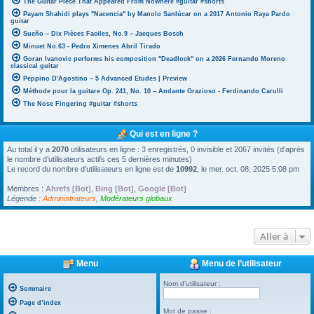
The Guitar Piece That Appeared From Nowhere #guitar #shorts
Payam Shahidi plays "Nacencia" by Manolo Sanlúcar on a 2017 Antonio Raya Pardo
guitar
Sueño – Dix Pièces Faciles, No.9 – Jacques Bosch
Minuet No.63 - Pedro Ximenes Abril Tirado
Goran Ivanovic performs his composition "Deadlock" on a 2026 Fernando Moreno
classical guitar
Peppino D'Agostino – 5 Advanced Etudes | Preview
Méthode pour la guitare Op. 241, No. 10 – Andante Grazioso - Ferdinando Carulli
The Nose Fingering #guitar #shorts
Qui est en ligne ?
Au total il y a
2070
utilisateurs en ligne : 3 enregistrés, 0 invisible et 2067 invités (d’après
le nombre d’utilisateurs actifs ces 5 dernières minutes)
Le record du nombre d’utilisateurs en ligne est de
10992
, le mer. oct. 08, 2025 5:08 pm
Membres :
Ahrefs [Bot]
,
Bing [Bot]
,
Google [Bot]
Légende :
Administrateurs
,
Modérateurs globaux
Aller à
Menu
Menu de l’utilisateur
Nom d’utilisateur :
Sommaire
Page d’index
Mot de passe :