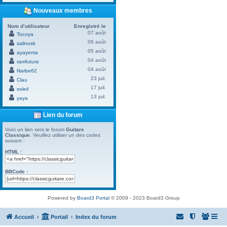
Nouveaux membres
Nom d’utilisateur
Enregistré le
07 août
Tocoya
06 août
salinosk
05 août
ayayema
04 août
ramfuture
04 août
Narbe62
23 juil.
Clau
17 juil.
soleil
13 juil.
yaya
Lien du forum
Voici un lien vers le forum
Guitare
Classique
. Veuillez utiliser un des codes
suivant :
HTML :
BBCode :
Powered by
Board3 Portal
© 2009 - 2023 Board3 Group
Accueil
Portail
Index du forum