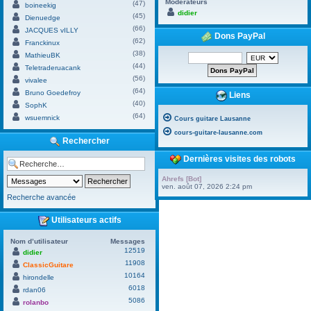
Modérateurs
(47)
boineekig
didier
(45)
Dienuedge
(66)
JACQUES vILLY
Dons PayPal
(62)
Franckinux
(38)
MathieuBK
(44)
Teletraderuacank
(56)
vivalee
(64)
Bruno Goedefroy
Liens
(40)
SophK
(64)
wsuemnick
Cours guitare Lausanne
cours-guitare-lausanne.com
Rechercher
Dernières visites des robots
Ahrefs [Bot]
ven. août 07, 2026 2:24 pm
Recherche avancée
Utilisateurs actifs
Nom d’utilisateur
Messages
12519
didier
11908
ClassicGuitare
10164
hirondelle
6018
rdan06
5086
rolanbo