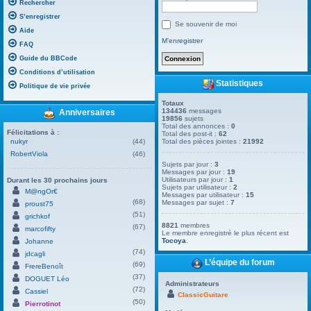
Rechercher
S’enregistrer
Se souvenir de moi
Aide
M’enregistrer
FAQ
Guide du BBCode
Conditions d’utilisation
Statistiques
Politique de vie privée
Totaux
134436
messages
Anniversaires
19856
sujets
Total des annonces :
0
Félicitations à :
Total des post-it :
62
nukyr
(44)
Total des pièces jointes :
21992
RobertViola
(46)
Sujets par jour :
3
Messages par jour :
19
Utilisateurs par jour :
1
Durant les 30 prochains jours
Sujets par utilisateur :
2
M@ngOr€
Messages par utilisateur :
15
(68)
Messages par sujet :
7
proust75
(51)
grichkof
8821
membres
(67)
marcofifty
Le membre enregistré le plus récent est
Tocoya
.
Johanne
(74)
jdcagli
L’équipe du forum
(69)
FrereBenoît
(37)
DOGUET Léo
Administrateurs
(72)
Cassiel
ClassicGuitare
(50)
Pierrotinot