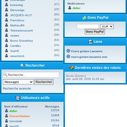
Modérateurs
(47)
boineekig
didier
(45)
Dienuedge
(66)
JACQUES vILLY
Dons PayPal
(62)
Franckinux
(38)
MathieuBK
(44)
Teletraderuacank
(56)
vivalee
(64)
Bruno Goedefroy
Liens
(24)
Camillex
(40)
SophK
Cours guitare Lausanne
(64)
wsuemnick
cours-guitare-lausanne.com
Rechercher
Dernières visites des robots
Baidu [Spider]
dim. août 09, 2026 11:05 am
Recherche avancée
Utilisateurs actifs
Nom d’utilisateur
Messages
12519
didier
11909
ClassicGuitare
10164
hirondelle
6018
rdan06