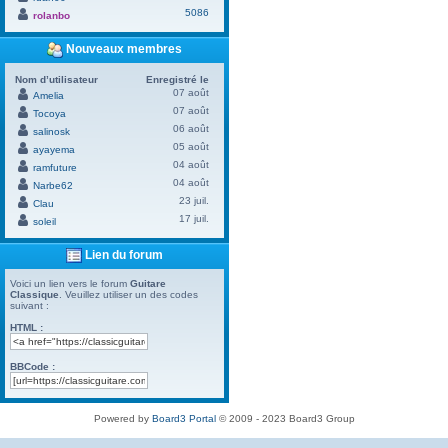
5086
rolanbo
Nouveaux membres
Nom d’utilisateur
Enregistré le
07 août
Amelia
07 août
Tocoya
06 août
salinosk
05 août
ayayema
04 août
ramfuture
04 août
Narbe62
23 juil.
Clau
17 juil.
soleil
Lien du forum
Voici un lien vers le forum
Guitare
Classique
. Veuillez utiliser un des codes
suivant :
HTML :
BBCode :
Powered by
Board3 Portal
© 2009 - 2023 Board3 Group