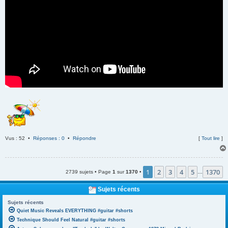
Vus : 52 •
Réponses : 0
•
Répondre
[
Tout lire
]
1
2
3
4
5
1370
2739 sujets • Page
1
sur
1370
•
…
Sujets récents
Sujets récents
Quiet Music Reveals EVERYTHING #guitar #shorts
Technique Should Feel Natural #guitar #shorts