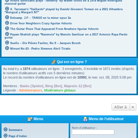
Arturo Solorzano plays "Tenderly" by Walter Gross on a 1978 Miguel Rodriguez
classical guitar
A. Tansman's "Gaillarde" played by Davide Giovanni Tomasi on a 2021 Alhambra
"Mengual y Margarit NT"
Delcamp. J.F: - TANGO en la mieur opus 3a
Drive Your Neighbors Crazy #guitar #shorts
The Guitar Piece That Appeared From Nowhere #guitar #shorts
Payam Shahidi plays "Nacencia" by Manolo Sanlúcar on a 2017 Antonio Raya Pardo
guitar
Sueño – Dix Pièces Faciles, No.9 – Jacques Bosch
Minuet No.63 - Pedro Ximenes Abril Tirado
Qui est en ligne ?
Au total il y a
1874
utilisateurs en ligne : 3 enregistrés, 0 invisible et 1871 invités (d’après
le nombre d’utilisateurs actifs ces 5 dernières minutes)
Le record du nombre d’utilisateurs en ligne est de
10992
, le mer. oct. 08, 2025 5:08 pm
Membres :
Baidu [Spider]
,
Bing [Bot]
,
Majestic-12 [Bot]
Légende :
Administrateurs
,
Modérateurs globaux
Aller à
Menu
Menu de l’utilisateur
Nom d’utilisateur :
Sommaire
Page d’index