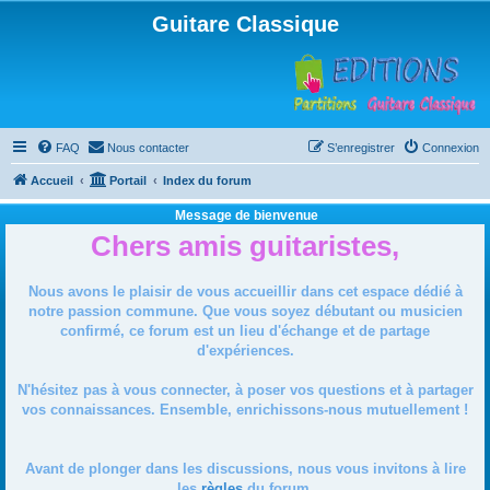
Guitare Classique
FAQ
Nous contacter
S’enregistrer
Connexion
Accueil
Portail
Index du forum
Message de bienvenue
Chers amis guitaristes,
Nous avons le plaisir de vous accueillir dans cet espace dédié à
notre passion commune. Que vous soyez débutant ou musicien
confirmé, ce forum est un lieu d'échange et de partage
d'expériences.
N'hésitez pas à vous connecter, à poser vos questions et à partager
vos connaissances. Ensemble, enrichissons-nous mutuellement !
Avant de plonger dans les discussions, nous vous invitons à lire
les
règles
du forum.