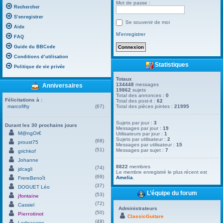
Mot de passe :
Rechercher
S’enregistrer
Se souvenir de moi
Aide
M’enregistrer
FAQ
Guide du BBCode
Conditions d’utilisation
Statistiques
Politique de vie privée
Totaux
134448
messages
Anniversaires
19862
sujets
Total des annonces :
0
Félicitations à :
Total des post-it :
62
marcofifty
(67)
Total des pièces jointes :
21995
Sujets par jour :
3
Durant les 30 prochains jours
Messages par jour :
19
M@ngOr€
Utilisateurs par jour :
1
Sujets par utilisateur :
2
(68)
proust75
Messages par utilisateur :
15
(51)
Messages par sujet :
7
grichkof
Johanne
8822
membres
(74)
jdcagli
Le membre enregistré le plus récent est
(69)
Amelia
.
FrereBenoît
(37)
DOGUET Léo
L’équipe du forum
(53)
jfontaine
(72)
Cassiel
Administrateurs
(50)
Pierrotinot
ClassicGuitare
(49)
Ledoacape