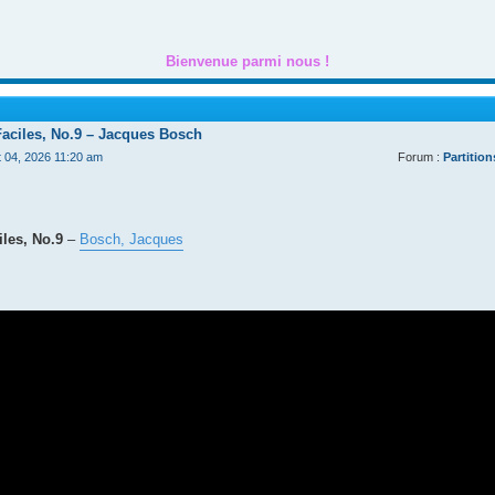
Bienvenue parmi nous !
Faciles, No.9 – Jacques Bosch
t 04, 2026 11:20 am
Forum :
Partition
les, No.9
–
Bosch, Jacques