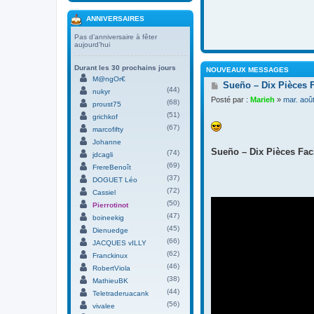
ANNIVERSAIRES
Pas d’anniversaire à fêter
aujourd’hui
Durant les 30 prochains jours
NOUVEAUX MESSAGES
M@ngOr€
M
Sueño – Dix Pièces 
(44)
nukyr
e
Posté par :
Marieh
»
mar. aoû
(68)
s
proust75
s
(51)
grichkof
a
(67)
marcofifty
g
Johanne
e
Sueño – Dix Pièces Faci
(74)
jdcagli
(69)
FrereBenoît
(37)
DOGUET Léo
(72)
Cassiel
(50)
Pierrotinot
(47)
boineekig
(45)
Dienuedge
(66)
JACQUES vILLY
(62)
Franckinux
(46)
RobertViola
(38)
MathieuBK
(44)
Teletraderuacank
(56)
vivalee