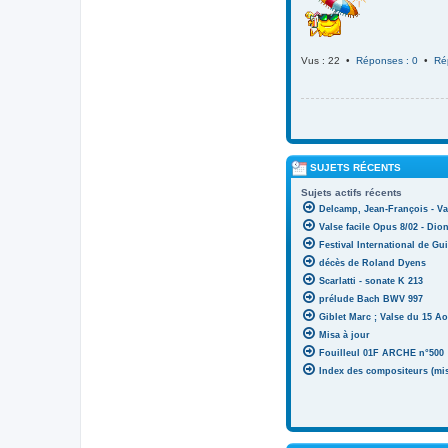
Vus : 22 •
Réponses : 0
•
Ré
SUJETS RÉCENTS
Sujets actifs récents
Delcamp, Jean-François - Va
Valse facile Opus 8/02 - Di
Festival International de Gui
décès de Roland Dyens
Scarlatti - sonate K 213
prélude Bach BWV 997
Giblet Marc ; Valse du 15 Ao
Misa à jour
Fouilleul 01F ARCHE n°500
Index des compositeurs (mise