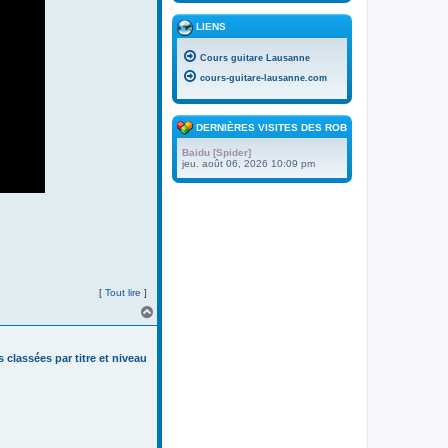
LIENS
Cours guitare Lausanne
cours-guitare-lausanne.com
DERNIÈRES VISITES DES ROBOTS
Baidu [Spider]
jeu. août 06, 2026 10:09 pm
[
Tout lire
]
H
a
u
t
s classées par titre et niveau