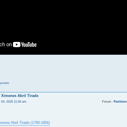
pondre
 Ximenes Abril Tirado
t 04, 2026 11:06 am
Forum :
Partition
menes Abril Tirado (1780-1856)