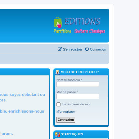
S’enregistrer
Connexion
MENU DE L’UTILISATEUR
Nom d’utilisateur :
Mot de passe :
 vous soyez débutant ou
ces.
Se souvenir de moi
mble, enrichissons-nous
M’enregistrer
forum.
STATISTIQUES