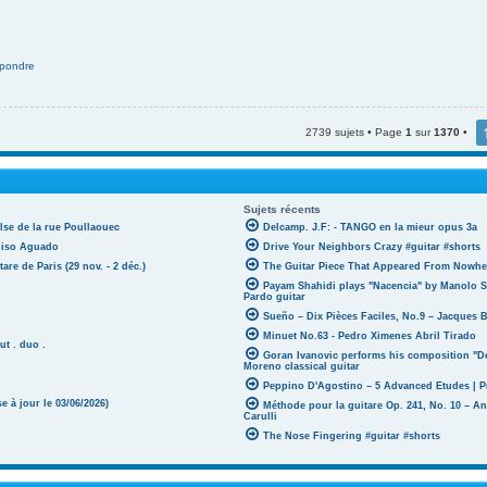
pondre
2739 sujets • Page
1
sur
1370
•
Sujets récents
lse de la rue Poullaouec
Delcamp. J.F: - TANGO en la mieur opus 3a
oniso Aguado
Drive Your Neighbors Crazy #guitar #shorts
tare de Paris (29 nov. - 2 déc.)
The Guitar Piece That Appeared From Nowher
Payam Shahidi plays "Nacencia" by Manolo S
Pardo guitar
Sueño – Dix Pièces Faciles, No.9 – Jacques 
Minuet No.63 - Pedro Ximenes Abril Tirado
ut . duo .
Goran Ivanovic performs his composition "D
Moreno classical guitar
Peppino D'Agostino – 5 Advanced Etudes | P
 à jour le 03/06/2026)
Méthode pour la guitare Op. 241, No. 10 – A
Carulli
The Nose Fingering #guitar #shorts