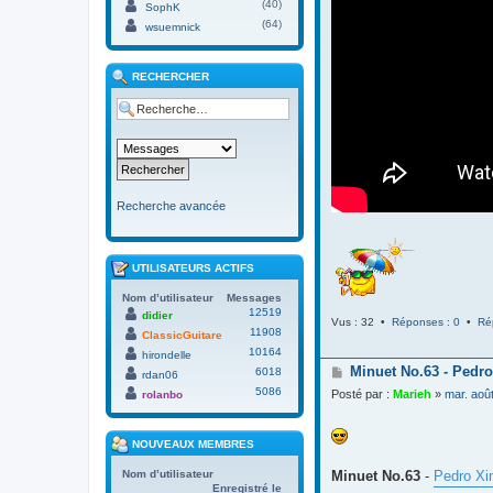
(40)
SophK
(64)
wsuemnick
RECHERCHER
Recherche avancée
UTILISATEURS ACTIFS
Nom d’utilisateur
Messages
12519
didier
Vus : 32 •
Réponses : 0
•
Ré
11908
ClassicGuitare
10164
hirondelle
M
Minuet No.63 - Pedro
6018
rdan06
e
5086
Posté par :
Marieh
»
mar. aoû
rolanbo
s
s
a
NOUVEAUX MEMBRES
g
e
Minuet No.63
-
Pedro Xi
Nom d’utilisateur
Enregistré le