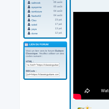
06 août
salinosk
05 août
ayayema
04 août
ramfuture
04 août
Narbe62
23 juil.
Clau
17 juil.
soleil
13 juil.
yaya
12 juil.
dome
LIEN DU FORUM
Voici un lien vers le forum
Guitare
Classique
. Veuillez utiliser un des
codes suivant :
HTML :
BBCode :