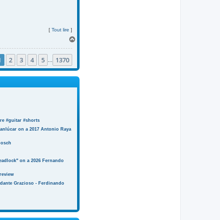
[
Tout lire
]
H
a
u
1
2
3
4
5
1370
t
…
e #guitar #shorts
anlúcar on a 2017 Antonio Raya
Bosch
eadlock" on a 2026 Fernando
review
ndante Grazioso - Ferdinando