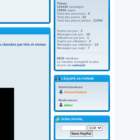
Totaux
134436
messages
19856
sujets
Total des annonces :
0
Total des post-it :
62
Total des pièces jointes :
21992
Sujets par jour :
3
Messages par jour :
19
Utilisateurs par jour :
1
Sujets par utilisateur :
2
s classées par titre et niveau
Messages par utilisateur :
15
Messages par sujet :
7
8820
membres
Le membre enregistré le plus
récent est
salinosk
.
L’ÉQUIPE DU FORUM
Administrateurs
ClassicGuitare
Modérateurs
didier
DONS PAYPAL