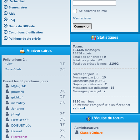
Rechercher
S’enregistrer
Se souvenir de moi
Aide
M’enregistrer
FAQ
Guide du BBCode
Conditions d’utilisation
Statistiques
Politique de vie privée
Totaux
134436
messages
Anniversaires
19856
sujets
Total des annonces :
0
Félicitations à :
Total des post-it :
62
nukyr
(44)
Total des pièces jointes :
21992
RobertViola
(46)
Sujets par jour :
3
Messages par jour :
19
Utilisateurs par jour :
1
Durant les 30 prochains jours
Sujets par utilisateur :
2
M@ngOr€
Messages par utilisateur :
15
(68)
Messages par sujet :
7
proust75
(51)
grichkof
8820
membres
(67)
marcofifty
Le membre enregistré le plus récent est
salinosk
.
Johanne
(74)
jdcagli
L’équipe du forum
(69)
FrereBenoît
(37)
DOGUET Léo
Administrateurs
(72)
Cassiel
ClassicGuitare
(50)
Pierrotinot