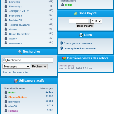
Modérateurs
(47)
boineekig
didier
(45)
Dienuedge
(66)
JACQUES vILLY
Dons PayPal
(62)
Franckinux
(38)
MathieuBK
(44)
Teletraderuacank
(56)
vivalee
(64)
Bruno Goedefroy
Liens
(40)
SophK
(64)
wsuemnick
Cours guitare Lausanne
cours-guitare-lausanne.com
Rechercher
Dernières visites des robots
Ahrefs [Bot]
ven. août 07, 2026 2:01 am
Recherche avancée
Utilisateurs actifs
Nom d’utilisateur
Messages
12519
didier
11908
ClassicGuitare
10164
hirondelle
6018
rdan06
5086
rolanbo