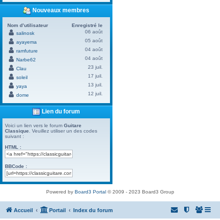
Nouveaux membres
Nom d’utilisateur
Enregistré le
06 août
salinosk
05 août
ayayema
04 août
ramfuture
04 août
Narbe62
23 juil.
Clau
17 juil.
soleil
13 juil.
yaya
12 juil.
dome
Lien du forum
Voici un lien vers le forum
Guitare
Classique
. Veuillez utiliser un des codes
suivant :
HTML :
BBCode :
Powered by
Board3 Portal
© 2009 - 2023 Board3 Group
Accueil
Portail
Index du forum