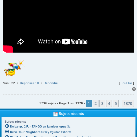
Vus : 22 •
Réponses : 0
•
Répondre
[
Tout lire
]
1
2
3
4
5
1370
2739 sujets • Page
1
sur
1370
•
…
Sujets récents
Sujets récents
Delcamp. J.F: - TANGO en la mieur opus 3a
Drive Your Neighbors Crazy #guitar #shorts