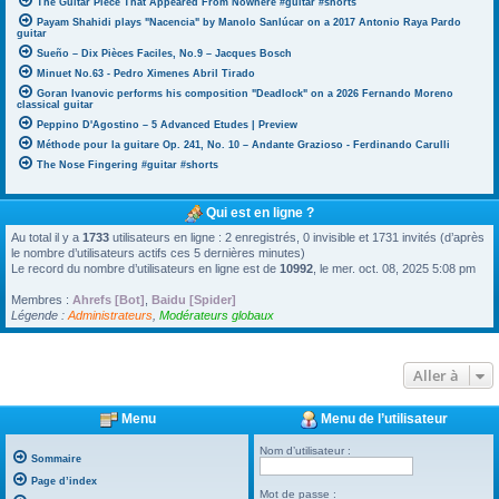
The Guitar Piece That Appeared From Nowhere #guitar #shorts
Payam Shahidi plays "Nacencia" by Manolo Sanlúcar on a 2017 Antonio Raya Pardo
guitar
Sueño – Dix Pièces Faciles, No.9 – Jacques Bosch
Minuet No.63 - Pedro Ximenes Abril Tirado
Goran Ivanovic performs his composition "Deadlock" on a 2026 Fernando Moreno
classical guitar
Peppino D'Agostino – 5 Advanced Etudes | Preview
Méthode pour la guitare Op. 241, No. 10 – Andante Grazioso - Ferdinando Carulli
The Nose Fingering #guitar #shorts
Qui est en ligne ?
Au total il y a
1733
utilisateurs en ligne : 2 enregistrés, 0 invisible et 1731 invités (d’après
le nombre d’utilisateurs actifs ces 5 dernières minutes)
Le record du nombre d’utilisateurs en ligne est de
10992
, le mer. oct. 08, 2025 5:08 pm
Membres :
Ahrefs [Bot]
,
Baidu [Spider]
Légende :
Administrateurs
,
Modérateurs globaux
Aller à
Menu
Menu de l’utilisateur
Nom d’utilisateur :
Sommaire
Page d’index
Mot de passe :