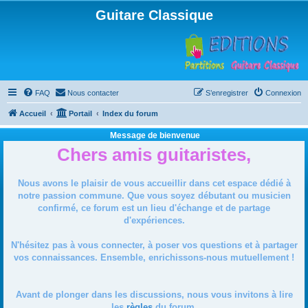
Guitare Classique
FAQ
Nous contacter
S’enregistrer
Connexion
Accueil
Portail
Index du forum
Message de bienvenue
Chers amis guitaristes,
Nous avons le plaisir de vous accueillir dans cet espace dédié à
notre passion commune. Que vous soyez débutant ou musicien
confirmé, ce forum est un lieu d'échange et de partage
d'expériences.
N'hésitez pas à vous connecter, à poser vos questions et à partager
vos connaissances. Ensemble, enrichissons-nous mutuellement !
Avant de plonger dans les discussions, nous vous invitons à lire
les
règles
du forum.