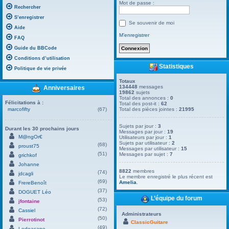
Mot de passe :
Rechercher
S’enregistrer
Se souvenir de moi
Aide
M’enregistrer
FAQ
Guide du BBCode
Conditions d’utilisation
Statistiques
Politique de vie privée
Totaux
134448
messages
Anniversaires
19862
sujets
Total des annonces :
0
Félicitations à :
Total des post-it :
62
marcofifty
(67)
Total des pièces jointes :
21995
Sujets par jour :
3
Durant les 30 prochains jours
Messages par jour :
19
M@ngOr€
Utilisateurs par jour :
1
Sujets par utilisateur :
2
(68)
proust75
Messages par utilisateur :
15
(51)
Messages par sujet :
7
grichkof
Johanne
8822
membres
(74)
jdcagli
Le membre enregistré le plus récent est
(69)
Amelia
.
FrereBenoît
(37)
DOGUET Léo
L’équipe du forum
(53)
jfontaine
(72)
Cassiel
Administrateurs
(50)
Pierrotinot
ClassicGuitare
(49)
Ledoacape