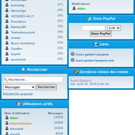
Modérateurs
(47)
boineekig
didier
(45)
Dienuedge
(66)
JACQUES vILLY
Dons PayPal
(62)
Franckinux
(38)
MathieuBK
(44)
Teletraderuacank
(56)
vivalee
(64)
Bruno Goedefroy
Liens
(24)
Camillex
(40)
SophK
Cours guitare Lausanne
(64)
wsuemnick
cours-guitare-lausanne.com
Rechercher
Dernières visites des robots
Baidu [Spider]
dim. août 09, 2026 8:44 am
Recherche avancée
Utilisateurs actifs
Nom d’utilisateur
Messages
12519
didier
11909
ClassicGuitare
10164
hirondelle
6018
rdan06