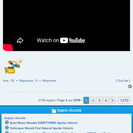
Vus : 52 •
Réponses : 0
•
Répondre
[
Tout lire
]
1
2
3
4
5
1370
2739 sujets • Page
1
sur
1370
•
…
Sujets récents
Sujets récents
Quiet Music Reveals EVERYTHING #guitar #shorts
Technique Should Feel Natural #guitar #shorts