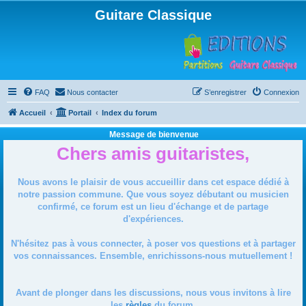
Guitare Classique
FAQ
Nous contacter
S’enregistrer
Connexion
Accueil
Portail
Index du forum
Message de bienvenue
Chers amis guitaristes,
Nous avons le plaisir de vous accueillir dans cet espace dédié à
notre passion commune. Que vous soyez débutant ou musicien
confirmé, ce forum est un lieu d'échange et de partage
d'expériences.
N'hésitez pas à vous connecter, à poser vos questions et à partager
vos connaissances. Ensemble, enrichissons-nous mutuellement !
Avant de plonger dans les discussions, nous vous invitons à lire
les
règles
du forum.