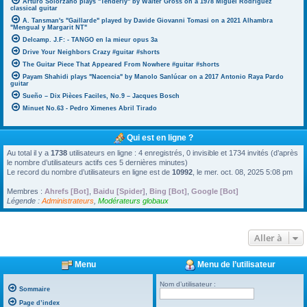
Arturo Solorzano plays "Tenderly" by Walter Gross on a 1978 Miguel Rodriguez
classical guitar
A. Tansman's "Gaillarde" played by Davide Giovanni Tomasi on a 2021 Alhambra
"Mengual y Margarit NT"
Delcamp. J.F: - TANGO en la mieur opus 3a
Drive Your Neighbors Crazy #guitar #shorts
The Guitar Piece That Appeared From Nowhere #guitar #shorts
Payam Shahidi plays "Nacencia" by Manolo Sanlúcar on a 2017 Antonio Raya Pardo
guitar
Sueño – Dix Pièces Faciles, No.9 – Jacques Bosch
Minuet No.63 - Pedro Ximenes Abril Tirado
Qui est en ligne ?
Au total il y a
1738
utilisateurs en ligne : 4 enregistrés, 0 invisible et 1734 invités (d’après
le nombre d’utilisateurs actifs ces 5 dernières minutes)
Le record du nombre d’utilisateurs en ligne est de
10992
, le mer. oct. 08, 2025 5:08 pm
Membres :
Ahrefs [Bot]
,
Baidu [Spider]
,
Bing [Bot]
,
Google [Bot]
Légende :
Administrateurs
,
Modérateurs globaux
Aller à
Menu
Menu de l’utilisateur
Nom d’utilisateur :
Sommaire
Page d’index