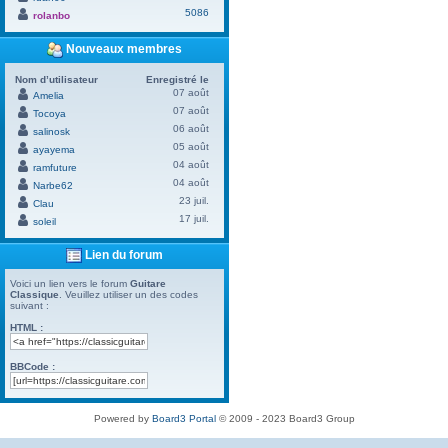
5086
rolanbo
Nouveaux membres
Nom d’utilisateur
Enregistré le
07 août
Amelia
07 août
Tocoya
06 août
salinosk
05 août
ayayema
04 août
ramfuture
04 août
Narbe62
23 juil.
Clau
17 juil.
soleil
Lien du forum
Voici un lien vers le forum
Guitare
Classique
. Veuillez utiliser un des codes
suivant :
HTML :
BBCode :
Powered by
Board3 Portal
© 2009 - 2023 Board3 Group